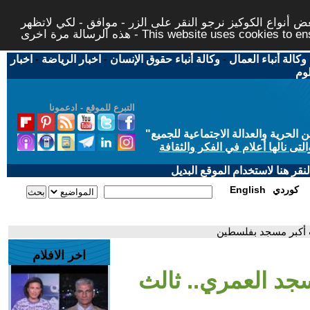
 أنواع الكوكيز نرجو النقر على الزر - موافق - لكي لاتظهر
This website uses cookies to ensure you ge
وكالة أنباء العمال
-
وكالة أنباء حقوق الإنسان
-
اخبار الرياضة
-
اخبار
لوم
التبرع للموقع - ادعمونا
حرية والعدالة الاجتماعية للجميع
"
تى نالها أعلام في الفكر والثقافة
قر هنا لاستخدام الموقع البديل
كوردي
English
ث أكبر مسجد بفلسطين
اخر الافلام
سجد العمري.. ثالث