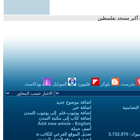
ث أكبر مسجد بفلسطين
بنترست
بلوكر
فليبورد
الموبايل
بودكاست
اضافة موضوع جديد
التضامنية
اضافة خبر
إضافة يوتيوب-فلم إلى يوتيوب التمدن
إضافة كتاب إلى مكتبة التمدن
Add new article - English
أضف حملة
3,732,97
تعديل الموقع الفرعي للكاتب-ة
ابحث في موقع الحوار المتمدن