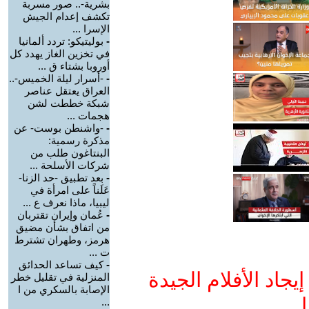
بشرية-.. صور مسربة
تكشف إعدام الجيش
الإسرا ...
-
بوليتيكو: تردد ألمانيا
في تخزين الغاز يهدد كل
أوروبا بشتاء ق ...
-
-أسرار ليلة الخميس-..
العراق يعتقل عناصر
شبكة خططت لشن
هجمات ...
-
-واشنطن بوست- عن
مذكرة رسمية:
البنتاغون طلب من
شركات الأسلحة ...
-
بعد تطبيق -حد الزنا-
عَلَناً على امرأة في
ليبيا، ماذا نعرف ع ...
-
عُمان وإيران تقتربان
من اتفاق بشأن مضيق
هرمز، وطهران تشترط
ت ...
-
كيف تساعد الحدائق
جاد الأفلام الجيدة
المنزلية في تقليل خطر
الإصابة بالسكري من ا
ا
...