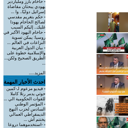
-
حاخام بارز وملياردير
يهودي يبحثان مقاضاة
إسرائيل دوليًا.. وا ...
-
حكم بتغريم مقدسي
لصالح الحاخام يهودا
غليك.. إليكم السبب
-
حاخام اليهود الأكبر في
روسيا: يمكن تسوية
النزاعات في العالم ...
-
بيان الدول العربية
والإسلامية خطوة على
الطريق الصحيح ولكن...
...
المزيد.....
احدث الأخبار المهمة
-
فيديو مزعوم لـ-كمين
حوثي يدمر رتلا كاملا
للقوات الحكومية الي ...
-
المؤتمر الوطني
السادس لحزب النهج
الديمقراطي العمالي
يختتم أش ...
-
-استخدموهما دروعا