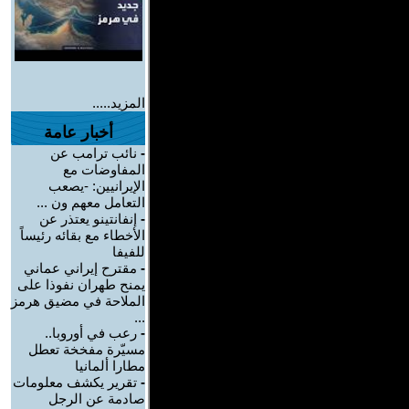
المزيد.....
أخبار عامة
-
نائب ترامب عن
المفاوضات مع
الإيرانيين: -يصعب
التعامل معهم ون ...
-
إنفانتينو يعتذر عن
الأخطاء مع بقائه رئيساً
للفيفا
-
مقترح إيراني عماني
يمنح طهران نفوذا على
الملاحة في مضيق هرمز
...
-
رعب في أوروبا..
مسيّرة مفخخة تعطل
مطارا ألمانيا
-
تقرير يكشف معلومات
صادمة عن الرجل