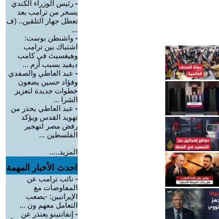
-
رئيس الوزراء الكندي
يسخر من ترامب بعد
تعطل جهاز التلقين.. (ف
...
-
واشنطن بوست:
اشتباك بين ترامب
وهيغسيث في كامب
ديفيد بسبب أزم ...
-
عبد العاطي والصفدي
وفؤاد حسين يضعون
خطوات جديدة لتعزيز
الشرا ...
-
عبد العاطي يحذر من
تهويد القدس ويؤكد
رفض مصر لتهجير
الفلسطين ...
المزيد.....
احدث الأخبار المهمة
-
نائب ترامب عن
المفاوضات مع
الإيرانيين: -يصعب
التعامل معهم ون ...
-
إنفانتينو يعتذر عن