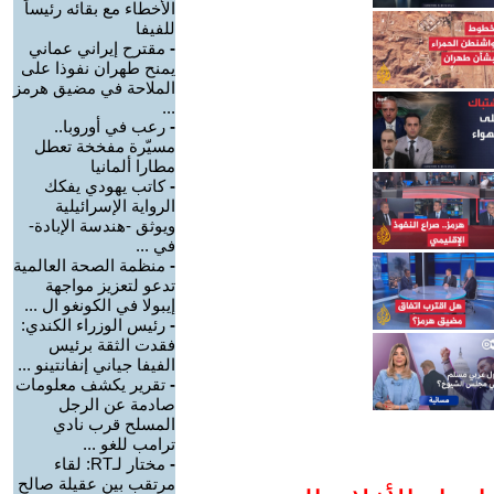
الأخطاء مع بقائه رئيساً
للفيفا
-
مقترح إيراني عماني
يمنح طهران نفوذا على
الملاحة في مضيق هرمز
...
-
رعب في أوروبا..
مسيّرة مفخخة تعطل
مطارا ألمانيا
-
كاتب يهودي يفكك
الرواية الإسرائيلية
ويوثق -هندسة الإبادة-
في ...
-
منظمة الصحة العالمية
تدعو لتعزيز مواجهة
إيبولا في الكونغو ال ...
-
رئيس الوزراء الكندي:
فقدت الثقة برئيس
الفيفا جياني إنفانتينو ...
-
تقرير يكشف معلومات
صادمة عن الرجل
المسلح قرب نادي
ترامب للغو ...
-
مختار لـRT: لقاء
مرتقب بين عقيلة صالح