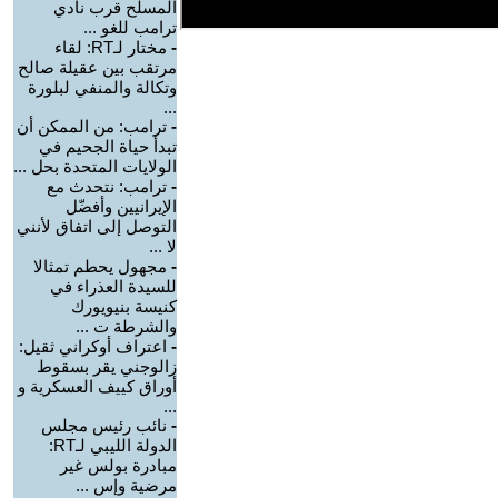
المسلح قرب نادي
ترامب للغو ...
-
مختار لـRT: لقاء
مرتقب بين عقيلة صالح
وتكالة والمنفي لبلورة
...
-
ترامب: من الممكن أن
تبدأ حياة الجحيم في
الولايات المتحدة بحل ...
-
ترامب: نتحدث مع
الإيرانيين وأفضّل
التوصل إلى اتفاق لأنني
لا ...
-
مجهول يحطم تمثالا
للسيدة العذراء في
كنيسة بنيويورك
والشرطة ت ...
-
اعتراف أوكراني ثقيل:
زالوجني يقر بسقوط
أوراق كييف العسكرية و
...
-
نائب رئيس مجلس
الدولة الليبي لـRT:
مبادرة بولس غير
مرضية وإس ...