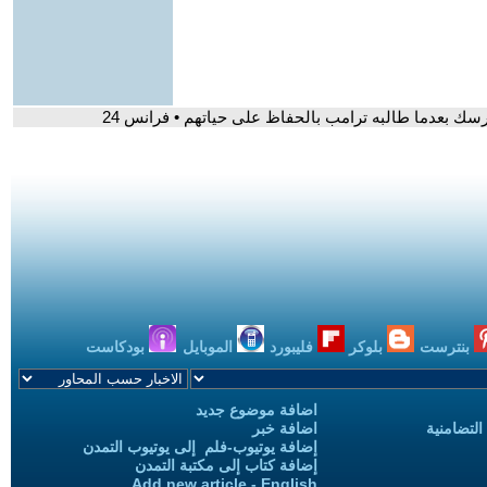
ورسك بعدما طالبه ترامب بالحفاظ على حياتهم • فرانس 24
بنترست
بلوكر
فليبورد
الموبايل
بودكاست
اضافة موضوع جديد
التضامنية
اضافة خبر
إضافة يوتيوب-فلم إلى يوتيوب التمدن
إضافة كتاب إلى مكتبة التمدن
Add new article - English