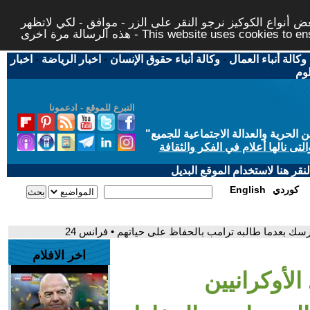
 أنواع الكوكيز نرجو النقر على الزر - موافق - لكي لاتظهر
This website uses cookies to ensure you ge
وكالة أنباء العمال
-
وكالة أنباء حقوق الإنسان
-
اخبار الرياضة
-
اخبار
لوم
التبرع للموقع - ادعمونا
حرية والعدالة الاجتماعية للجميع
"
تى نالها أعلام في الفكر والثقافة
قر هنا لاستخدام الموقع البديل
كوردي
English
ورسك بعدما طالبه ترامب بالحفاظ على حياتهم • فرانس 24
اخر الافلام
الأوكرانيين