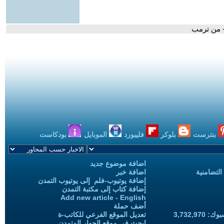
- من ترمب
بنترست
بلوكر
فليبورد
الموبايل
بودكاست
اضافة موضوع جديد
التضامنية
اضافة خبر
إضافة يوتيوب-فلم إلى يوتيوب التمدن
إضافة كتاب إلى مكتبة التمدن
Add new article - English
أضف حملة
3,732,97
تعديل الموقع الفرعي للكاتب-ة
ابحث في موقع الحوار المتمدن