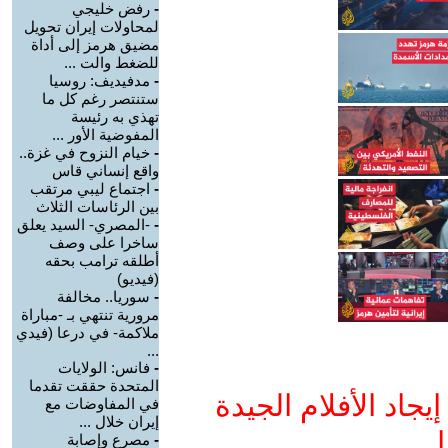
-
رفض خليجي
لمحاولات إيران تحويل
مضيق هرمز إلى أداة
للضغط والت ...
-
مدفيديف: روسيا
ستنتصر رغم كل ما
تهذي به رئيسة
المفوضية الأور ...
-
خيام النزوح في غزة..
واقع إنساني قاس
-
اجتماع ليبي مرتقب
بين الرئاسات الثلاث
-
-المصري- السيد يعلق
ساخرا على وصف
أطلقه ترامب بحقه
(فيديو)
-
سوريا.. مخالفة
مرورية تنتهي بـ -مباراة
ملاكمة- في درعا (فيدي
...
-
فانس: الولايات
المتحدة حققت تقدما
جاد الأفلام الجيدة
في المفاوضات مع
إيران خلال ...
ا
-
مصرع وإصابة