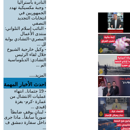
النادرة بأستراليا
-
وجبة مكسيكية تهدد
الجمهوريين في
انتخابات التجديد
النصفي
-
النائب إسلام التلواني:
منتدى الأعمال
المصري–التشادي بوابة
لل ...
-
وكيل خارجية الشيوخ
خلال لقاء الرئيس
التشادي: الدبلوماسية
الم ...
المزيد.....
احدث الأخبار المهمة
-
19 جثمانا.. انتهاء
عمليات الانتشال من
عمارة -كرم- بغزة
(فيدي ...
-
لبنان يوقف ضابطاً
سورياً سابقاً.. ماذا جرى
داخل سفارة دمشق ف
...