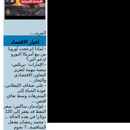
المزيد.....
اخبار الاقتصاد
-
لماذا انزعجت أوروبا
من بيع أمريكا اليورو
لدعم الين؟
-
الإمارات: -بريكس-
منصة مهمة لتعزيز
التعاون الاقتصادي
والتجار ...
-
على ضفاف الليطاني..
عودة الحياة إلى
المتنزهات وسط تعافٍ
اقتص ...
-
غولدمان ساكس: سعر
النفط قد يقفز إلى 120
دولارا في هذه الحالة ...
-
محمد رمضان يشعل
المنافسة.. 7 نجوم