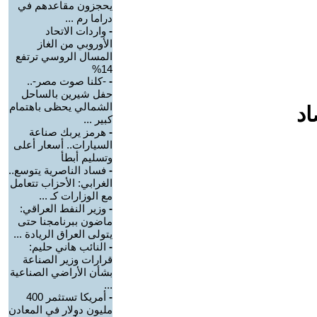
يحجزون مقاعدهم في
دراما رم ...
-
واردات الاتحاد
الأوروبي من الغاز
المسال الروسي ترتفع
14%
-
-كلنا صوت مصر-..
حفل شيرين بالساحل
الشمالي يحظى باهتمام
اد
كبير ...
-
هرمز يربك صناعة
السيارات.. أسعار أعلى
وتسليم أبطأ
-
فساد الناصرية يتوسع..
الغرابي: الأحزاب تتعامل
مع الوزارات كـ ...
-
وزير النفط العراقي:
ماضون ببرنامجنا حتى
يتولى العراق الريادة ...
-
النائب هاني حليم:
قرارات وزير الصناعة
بشأن الأراضي الصناعية
...
-
أمريكا تستثمر 400
مليون دولار في المعادن