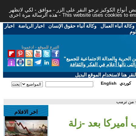
 أنواع الكوكيز نرجو النقر على الزر - موافق - لكي لاتظهر
This website uses cookies to ensure you ge
وكالة أنباء العمال
-
وكالة أنباء حقوق الإنسان
-
اخبار الرياضة
-
اخبار
لوم
التبرع للموقع - ادعمونا
حرية والعدالة الاجتماعية للجميع
"
تى نالها أعلام في الفكر والثقافة
قر هنا لاستخدام الموقع البديل
كوردي
English
- من ترمب
اخر الافلام
أميركا بعد -زلة