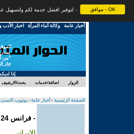
موافق - OK
لتوفير افضل خدمة لكم ولتسهيل عملي
أخبار عامة
-
وكالة أنباء المرأة
-
اخبار الأدب و
الموقع
يسارية
"من أج
حاز ال
إذا لديك
الزوار
اضافة/خدمات
بحث/الارشيف
الصفحة الرئيسية
-
أخبار عامة
-
يوتيوب التمدن
- فرانس 24
الإيراني