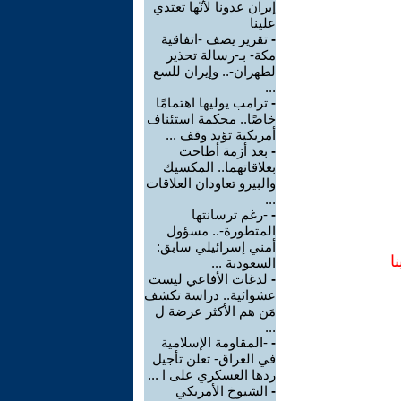
إيران عدونا لأنّها تعتدي
علينا
-
تقرير يصف -اتفاقية
مكة- بـ-رسالة تحذير
لطهران-.. وإيران للسع
...
-
ترامب يوليها اهتمامًا
خاصًا.. محكمة استئناف
أمريكية تؤيد وقف ...
-
بعد أزمة أطاحت
بعلاقاتهما.. المكسيك
والبيرو تعاودان العلاقات
...
-
-رغم ترسانتها
المتطورة-.. مسؤول
أمني إسرائيلي سابق:
ا
السعودية ...
-
لدغات الأفاعي ليست
عشوائية.. دراسة تكشف
مَن هم الأكثر عرضة ل
...
-
-المقاومة الإسلامية
في العراق- تعلن تأجيل
ردها العسكري على ا ...
-
الشيوخ الأمريكي