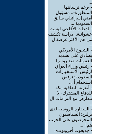
...
-
-رغم ترسانتها
المتطورة-.. مسؤول
أمني إسرائيلي سابق:
السعودية ...
-
لدغات الأفاعي ليست
عشوائية.. دراسة تكشف
مَن هم الأكثر عرضة ل
...
-
الشيوخ الأمريكي
يصادق على تشديد
العقوبات ضد روسيا
-
رئيس وزراء العراق
لرئيس الاستخبارات
السعودية: نرفض
استخدام أ ...
-
أنقرة: -اتفاقية مكة
للدفاع المشترك- لا
تتعارض مع التزامات ال
...
-
السفارة الروسية لدى
برلين: السياسيون
المحرضون على الحرب
هم ا ...
-
-يديعوت أحرونوت-: