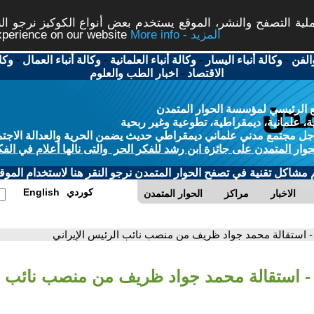
ة التصفح والنشر، الموقع يستخدم بعض أنواع الكوكيز نرجو النق
More info - المزيد
experience on our website
الفن
-
وكالة أنباء اليسار
-
وكالة أنباء العلمانية
-
وكالة أنباء العمال
-
وكا
الاقتصاد
-
اخبار الطب والعلوم
 الرئيسي لمؤسسة الحوار المتمدن
، علمانية، ديمقراطية، تطوعية وغير ربحية
ل مجتمع مدني علماني ديمقراطي حديث يضمن الحرية والعدالة الاجتم
حوار المتمدن على جائزة ابن رشد للفكر الحر والتى نالها أعلام في الفك
م مشاكل تقنية في تصفح الحوار المتمدن نرجو النقر هنا لاستخدام الموقع
كوردي
English
الاخبار
مراكز
الحوار المتمدن
- استقالة محمد جواد ظريف من منصب نائب الرئيس الإيراني
- استقالة محمد جواد ظريف من منصب نائب 