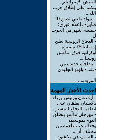
الجيش الإسرائيلي
يتكتم على إطلاق حزب
الله ...
-
-مواد تكفي لصنع 10
قنابل-.. إعلام عبري:
خمسة أشهر من الحرب
ل ...
-
الدفاع الروسية تعلن
إسقاط 75 مسيرة
أوكرانية فوق مناطق
روسيا ...
-
مفاجأة جديدة من
-قلب- بلوتو الجليدي
المزيد.....
احدث الأخبار المهمة
-
أردوغان ورئيس وزراء
باكستان يعلقان على
اتفاقية الدفاع المشتر ...
-
مهرجان مالمو ينطلق
اليوم بموسيقى
وفعاليات وأطعمة من
مختلف أن ...
-
النصف في بلا قيود: