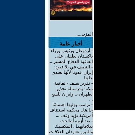
المزيد.....
أخبار عامة
-
أردوغان ورئيس وزراء
باكستان يعلقان على
اتفاقية الدفاع المشتر ...
-
النصف في بلا قيود:
إيران عدونا لأنّها تعتدي
علينا
-
تقرير يصف -اتفاقية
مكة- بـ-رسالة تحذير
لطهران-.. وإيران للسع
...
-
ترامب يوليها اهتمامًا
خاصًا.. محكمة استئناف
أمريكية تؤيد وقف ...
-
بعد أزمة أطاحت
بعلاقاتهما.. المكسيك
والبيرو تعاودان العلاقات