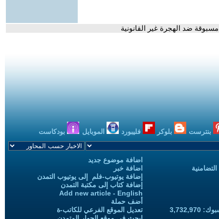
سبوقة ضد الهجرة غير القانونية
بنترست
بلوكر
فليبورد
الموبايل
بودكاست
اضافة موضوع جديد
التضامنية
اضافة خبر
إضافة يوتيوب-فلم إلى يوتيوب التمدن
إضافة كتاب إلى مكتبة التمدن
Add new article - English
أضف حملة
3,732,97
تعديل الموقع الفرعي للكاتب-ة
ابحث في موقع الحوار المتمدن