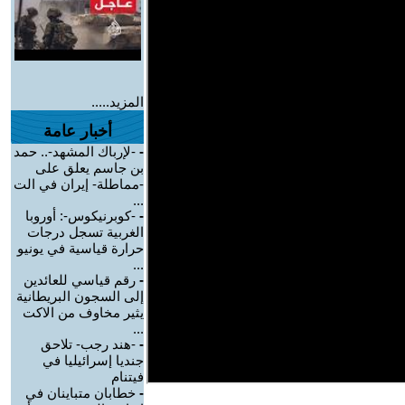
المزيد.....
أخبار عامة
-
-لإرباك المشهد-.. حمد
بن جاسم يعلق على
-مماطلة- إيران في الت
...
-
-كوبرنيكوس-: أوروبا
الغربية تسجل درجات
حرارة قياسية في يونيو
...
-
رقم قياسي للعائدين
إلى السجون البريطانية
يثير مخاوف من الاكت
...
-
-هند رجب- تلاحق
جنديا إسرائيليا في
فيتنام
-
خطابان متباينان في