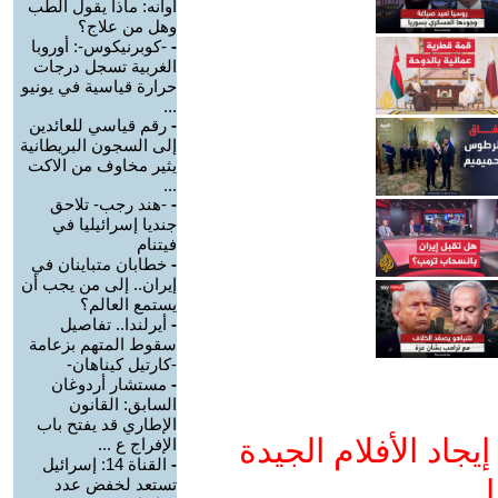
أوانه: ماذا يقول الطب
وهل من علاج؟
-
-كوبرنيكوس-: أوروبا
الغربية تسجل درجات
حرارة قياسية في يونيو
...
-
رقم قياسي للعائدين
إلى السجون البريطانية
يثير مخاوف من الاكت
...
-
-هند رجب- تلاحق
جنديا إسرائيليا في
فيتنام
-
خطابان متباينان في
إيران.. إلى من يجب أن
يستمع العالم؟
-
أيرلندا.. تفاصيل
سقوط المتهم بزعامة
-كارتيل كيناهان-
-
مستشار أردوغان
السابق: القانون
الإطاري قد يفتح باب
جاد الأفلام الجيدة
الإفراج ع ...
-
القناة 14: إسرائيل
ا
تستعد لخفض عدد