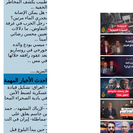
طبيب يكشف المخاطر
الخفية ...
-
هل يمكن الإصابة
بجدري الماء مرتين؟
-
رجل الحرب في غرفة
التفاوض.. ما دلالات
تعيين محسن رضائي
أمينا ...
-
ميسي يودع والده
خورخي في روساريو
بعد عقود رافقه خلالها
في مس ...
المزيد.....
احدث الأخبار المهمة
-
العراق: تشكيل قيادة
عسكرية لضبط الأمن
في بادية الصحراء المحا
...
-
-لإرباك المشهد-.. حمد
بن جاسم يعلق على
-مماطلة- إيران في الت
...
-
حين يبدأ البلوغ قبل