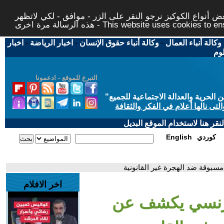
 أنواع الكوكيز نرجو النقر على الزر - موافق - لكي لاتظهر
This website uses cookies to ensure you ge
وكالة أنباء العمال
-
وكالة أنباء حقوق الإنسان
-
اخبار الرياضة
-
اخبار
لوم
التبرع للموقع - ادعمونا
حرية والعدالة الاجتماعية للجميع
"
تى نالها أعلام في الفكر والثقافة
قر هنا لاستخدام الموقع البديل
كوردي
English
سبوقة ضد الهجرة غير القانونية
اخر الافلام
لفرنسي يكشف عن