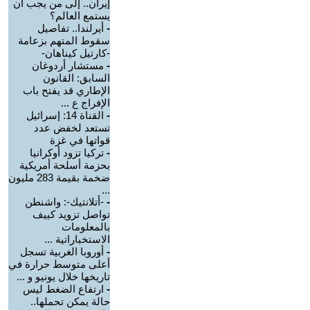
إيران.. إلى من يجب أن
يستمع العالم؟
-
أيرلندا.. تفاصيل
سقوط المتهم بزعامة
-كارتيل كيناهان-
-
مستشار أردوغان
السابق: القانون
الإطاري قد يفتح باب
الإفراج ع ...
-
القناة 14: إسرائيل
تستعد لخفض عدد
قواتها في غزة
-
تركيا تزود أوكرانيا
بحزمة أسلحة أمريكية
ضخمة بقيمة 283 مليون
...
-
-أتلانتيك-: واشنطن
تواصل تزويد كييف
بالمعلومات
الاستخباراتية ...
-
أوروبا الغربية تسجل
أعلى متوسط حرارة في
تاريخها خلال يونيو و ...
-
ارتفاع الضغط ليس
حالة يمكن تحملها..