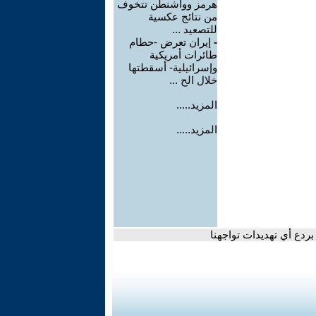
هرمز وواشنطن تتخوف
من نتائج عكسية
للتصعيد ...
-
إيران تعرض -حطام
طائرات أمريكية
وإسرائيلية- أسقطتها
خلال الح ...
المزيد.....
المزيد.....
بردع أي تهديدات تواجهنا