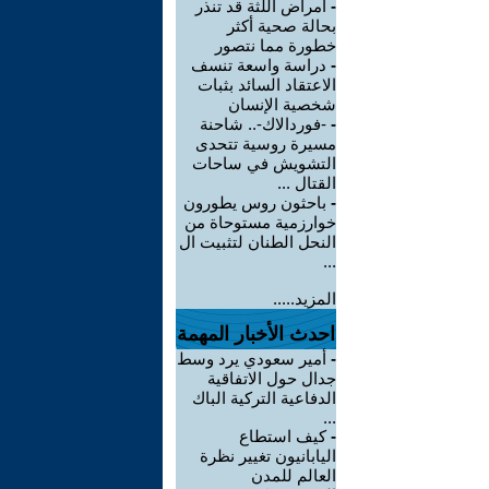
-
أمراض اللثة قد تنذر
بحالة صحية أكثر
خطورة مما نتصور
-
دراسة واسعة تنسف
الاعتقاد السائد بثبات
شخصية الإنسان
-
-فوردالاك-.. شاحنة
مسيرة روسية تتحدى
التشويش في ساحات
القتال ...
-
باحثون روس يطورون
خوارزمية مستوحاة من
النحل الطنان لتثبيت ال
...
المزيد.....
احدث الأخبار المهمة
-
أمير سعودي يرد وسط
جدال حول الاتفاقية
الدفاعية التركية الباك
...
-
كيف استطاع
اليابانيون تغيير نظرة
العالم للمدن