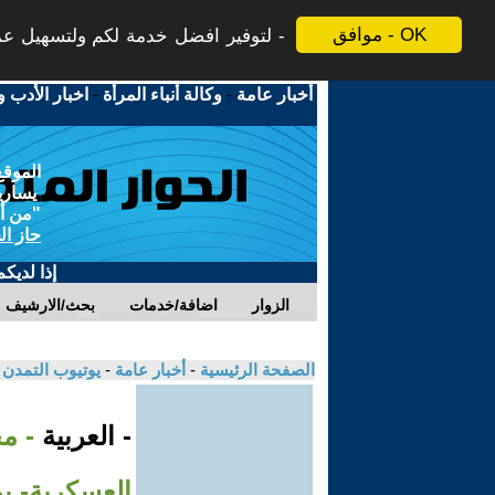
موافق - OK
لتوفير افضل خدمة لكم ولتسهيل عملي
أخبار عامة
-
وكالة أنباء المرأة
-
اخبار الأدب و
الموقع
يسارية
"من أج
حاز ال
إذا لديك
الزوار
اضافة/خدمات
بحث/الارشيف
الصفحة الرئيسية
-
أخبار عامة
-
يوتيوب التمدن
- العربية
- مح
العسكرية- بر