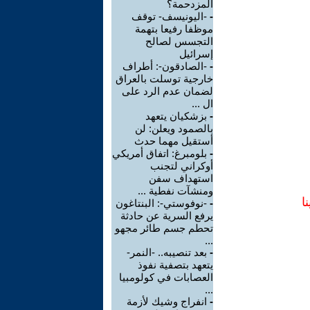
المزدحمة؟
-
-اليونيسف- توقف
موظفا رفيعا بتهمة
التجسس لصالح
إسرائيل
-
-الصادقون-: أطراف
خارجية توسلت بالعراق
لضمان عدم الرد على
ال ...
-
بزشكيان يتعهد
بالصمود ويعلن: لن
أستقيل مهما حدث
-
بلومبرغ: اتفاق أمريكي
أوكراني لتجنب
استهداف سفن
ومنشآت نفطية ...
ا
-
-نوفوستي-: البنتاغون
يرفع السرية عن حادثة
تحطم جسم طائر مجهو
...
-
بعد تنصيبه.. -النمر-
يتعهد بتصفية نفوذ
العصابات في كولومبيا
...
-
انفراج وشيك لأزمة