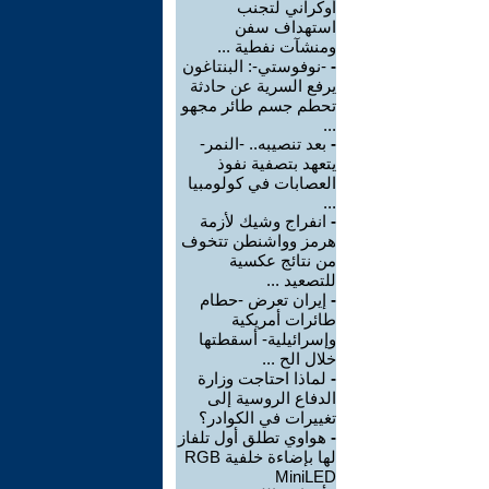
أوكراني لتجنب
استهداف سفن
ومنشآت نفطية ...
-
-نوفوستي-: البنتاغون
يرفع السرية عن حادثة
تحطم جسم طائر مجهو
...
-
بعد تنصيبه.. -النمر-
يتعهد بتصفية نفوذ
العصابات في كولومبيا
...
-
انفراج وشيك لأزمة
هرمز وواشنطن تتخوف
من نتائج عكسية
للتصعيد ...
-
إيران تعرض -حطام
طائرات أمريكية
وإسرائيلية- أسقطتها
خلال الح ...
-
لماذا احتاجت وزارة
الدفاع الروسية إلى
تغييرات في الكوادر؟
-
هواوي تطلق أول تلفاز
لها بإضاءة خلفية RGB
MiniLED