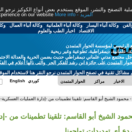
ة التصفح والنشر، الموقع يستخدم بعض أنواع الكوكيز نرجو النق
More info - المزيد
experience on our website
الفن
-
وكالة أنباء اليسار
-
وكالة أنباء العلمانية
-
وكالة أنباء العمال
-
وكا
الاقتصاد
-
اخبار الطب والعلوم
 الرئيسي لمؤسسة الحوار المتمدن
، علمانية، ديمقراطية، تطوعية وغير ربحية
ل مجتمع مدني علماني ديمقراطي حديث يضمن الحرية والعدالة الاجتم
حوار المتمدن على جائزة ابن رشد للفكر الحر والتى نالها أعلام في الفك
م مشاكل تقنية في تصفح الحوار المتمدن نرجو النقر هنا لاستخدام الموقع
كوردي
English
الاخبار
مراكز
الحوار المتمدن
- محمود الشيخ أبو القاسم: تلقينا تطمينات من -إدارة العمليات العسكرية- 
مود الشيخ أبو القاسم: تلقينا تطمينات من -إد
دع أي تهديدات تواجهنا