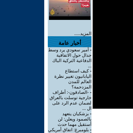
المزيد.....
أخبار عامة
-
أمير سعودي يرد وسط
جدال حول الاتفاقية
الدفاعية التركية الباك
...
-
كيف استطاع
اليابانيون تغيير نظرة
العالم للمدن
المزدحمة؟
-
-الصادقون-: أطراف
خارجية توسلت بالعراق
لضمان عدم الرد على
ال ...
-
بزشكيان يتعهد
بالصمود ويعلن: لن
أستقيل مهما حدث
-
بلومبرغ: اتفاق أمريكي