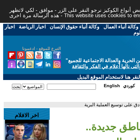
 أنواع الكوكيز نرجو النقر على الزر - موافق - لكي لاتظهر
This website uses cookies to ensure you ge
وكالة أنباء العمال
-
وكالة أنباء حقوق الإنسان
-
اخبار الرياضة
-
اخبار
لوم
التبرع للموقع - ادعمونا
حرية والعدالة الاجتماعية للجميع
"
تى نالها أعلام في الفكر والثقافة
قر هنا لاستخدام الموقع البديل
كوردي
English
ق على توسيع العملية البرية
اخر الافلام
اطق جديدة..