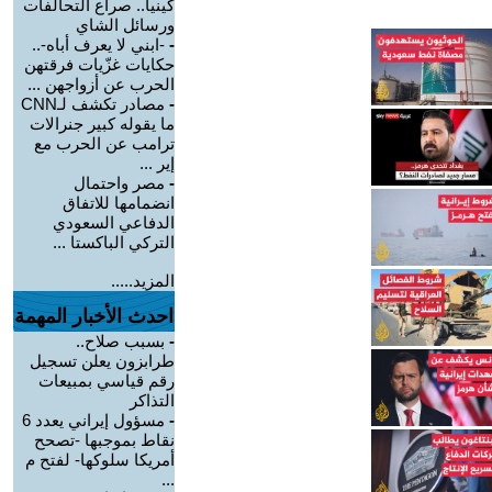
كينيا.. صراع التحالفات
ورسائل الشاي
-
-ابني لا يعرف أباه-..
حكايات غزّيات فرقتهن
الحرب عن أزواجهن ...
-
مصادر تكشف لـCNN
ما يقوله كبير جنرالات
ترامب عن الحرب مع
إير ...
-
مصر واحتمال
انضمامها للاتفاق
الدفاعي السعودي
التركي الباكستا ...
المزيد.....
احدث الأخبار المهمة
-
بسبب صلاح..
طرابزون يعلن تسجيل
رقم قياسي بمبيعات
التذاكر
-
مسؤول إيراني يعدد 6
نقاط بموجبها -تصحح
أمريكا سلوكها- لفتح م
...