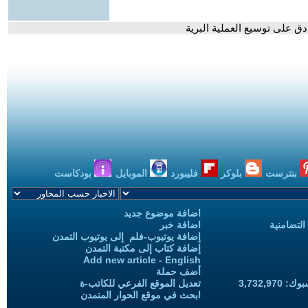
ق على توسيع العملية البرية
بنترست
بلوكر
فليبورد
الموبايل
بودكاست
اضافة موضوع جديد
التضامنية
اضافة خبر
إضافة يوتيوب-فلم إلى يوتيوب التمدن
إضافة كتاب إلى مكتبة التمدن
Add new article - English
أضف حملة
3,732,97
تعديل الموقع الفرعي للكاتب-ة
ابحث في موقع الحوار المتمدن