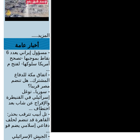
المزيد.....
أخبار عامة
-
مسؤول إيراني يعدد 6
نقاط بموجبها -تصحح
أمريكا سلوكها- لفتح م
...
-
اتفاق مكة للدفاع
المشترك.. هل تنضم
مصر قريبا؟
-
سوريا.. توغل
إسرائيلي في القنيطرة
والإفراج عن شاب بعد
اختطاف ...
-
تل أبيب تترقب بحذر:
القاهرة قد تنضم لحلف
دفاعي إسلامي يضم قو
...
-
الجيش الإسرائيلي