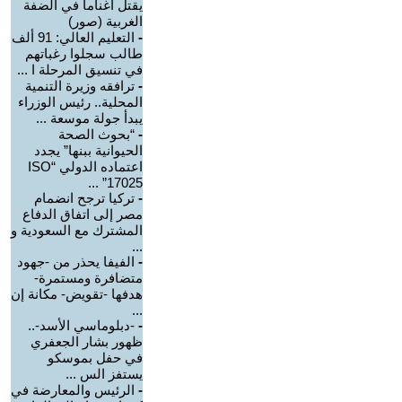
يقتل أغناما في الضفة
الغربية (صور)
-
التعليم العالي: 91 ألف
طالب سجلوا رغباتهم
في تنسيق المرحلة ا ...
-
ترافقه وزيرة التنمية
المحلية.. رئيس الوزراء
يبدأ جولة موسعة ...
-
“بحوث الصحة
الحيوانية ببنها” يجدد
اعتماده الدولي “ISO
17025” ...
-
تركيا ترجح انضمام
مصر إلى اتفاق الدفاع
المشترك مع السعودية و
...
-
الفيفا يحذر من -جهود
متضافرة ومستمرة-
هدفها -تقويض- مكانة إن
...
-
-دبلوماسي الأسد-..
ظهور بشار الجعفري
في حفل بموسكو
يستفز الس ...
-
الرئيس والمعارضة في