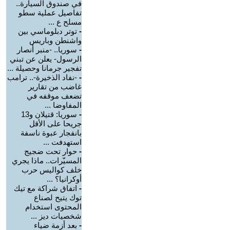
في صندوق السيارة..
تفاصيل عملية سطو
مسلح ع ...
-
توتر دبلوماسي بين
واشنطن وباريس
-
سوريا.. -منبر أنصار
الرسول- يعلن عن تبني
تفجير جرمانا وحصيلة ...
-
-نفاد الذخيرة-.. ترامب
غاضب من تقارير
تضعف موقفه في
المفاوضا ...
-
سوريا: قتيلان و13
جريحا على الأقل
بانفجار عبوة ناسفة
استهدفت ...
-
حوار تحت ضجيج
المسيّرات.. ماذا يجري
خلف كواليس حرب
أوكرانيا؟ ...
-
اتفاق شراكة مع تيك
توك يتيح لصناع
المحتوى استخدام
شخصيات ديز ...
-
بعد أزمة ضياء