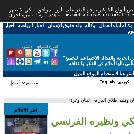
 أنواع الكوكيز نرجو النقر على الزر - موافق - لكي لاتظهر
This website uses cookies to ensure you ge
وكالة أنباء العمال
-
وكالة أنباء حقوق الإنسان
-
اخبار الرياضة
-
اخبار
لوم
التبرع للموقع - ادعمونا
حرية والعدالة الاجتماعية للجميع
"
تى نالها أعلام في الفكر والثقافة
قر هنا لاستخدام الموقع البديل
كوردي
English
ان وقف إطلاق النار في لبنان وغزة
اخر الافلام
ريكي ونظيره الفرنسي