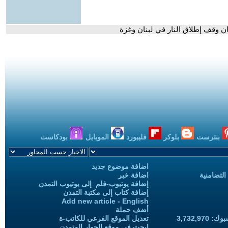
ان وقف إطلاق النار في لبنان وغزة
بنترست
بلوكر
فليبورد
الموبايل
بودكاست
اضافة موضوع جديد
التضامنية
اضافة خبر
إضافة يوتيوب-فلم إلى يوتيوب التمدن
إضافة كتاب إلى مكتبة التمدن
Add new article - English
أضف حملة
3,732,97
تعديل الموقع الفرعي للكاتب-ة
ابحث في موقع الحوار المتمدن