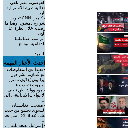
العوضي.. مصر تلغي
فعالية طبية للأسترالية
باربر ...
-
كاميرا CNN تجوب
شوارع دمشق.. وهذا ما
رصدته خلال نظرة على
الح ...
-
ترامب: صناعاتنا
الدفاعية تتوسع
المزيد.....
احدث الأخبار المهمة
-
بعيداً عن المفاوضات
مع عُمان.. مشرعون
إيرانيون يُعِدّون مشرو ...
-
بيروت تتحدث عن
جمود وواشنطن تصف
الأجواء بـ-الإيجابية-.. إلى
...
-
منتخب أفغانستان
النسوي يجتمع من جديد
على بُعد 8 آلاف ميل بعد
...
-
إسرائيل تصعد بلبنان..