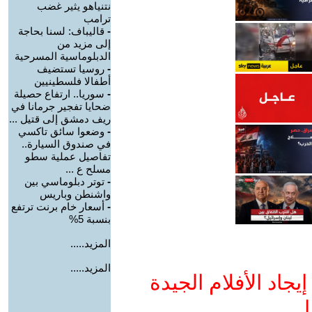
نتنياهو يثير غضب
ترامب
-
قاليباف: لسنا بحاجة
إلى مزيد من
الدبلوماسية المسرحية
-
روسيا تستضيف
أطفالا فلسطينيين
-
سوريا.. ارتفاع حصيلة
ضحايا تفجير جرمانا في
ريف دمشق إلى قتيل ...
-
وضعوا سائق تاكسي
في صندوق السيارة..
تفاصيل عملية سطو
مسلح ع ...
-
توتر دبلوماسي بين
واشنطن وباريس
-
أسعار خام برنت ترتفع
بنسبة 5%
المزيد.....
المزيد.....
جاد الأفلام الجيدة
ا