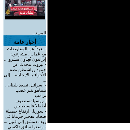
المزيد.....
أخبار عامة
-
بعيداً عن المفاوضات
مع عُمان.. مشرعون
إيرانيون يُعِدّون مشرو ...
-
بيروت تتحدث عن
جمود وواشنطن تصف
الأجواء بـ-الإيجابية-.. إلى
...
-
إسرائيل تصعد بلبنان..
نتنياهو يثير غضب
ترامب
-
روسيا تستضيف
أطفالا فلسطينيين
-
سوريا.. ارتفاع حصيلة
ضحايا تفجير جرمانا في
ريف دمشق إلى قتيل ...
-
وضعوا سائق تاكسي