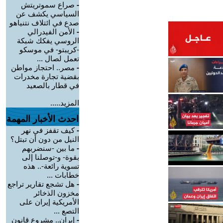
-
صراع سموتريتش
السياسي يكشف عن
صدع في ائتلاف نتنياهو
-
الأمن الفيدرالي
الروسي يفكك شبكة
-كريبتو- في موسكو
تعمل لصال ...
-
مصر.. احتجاز مواطن
بقضية تجارة مخدرات
في قطار بالصعيد
المزيد.....
احدث الأخبار المهمة
-
كيف تقفز في نهر
النيل من دون أن تبتل؟
-
ما بين -سنضربهم
بقوة- و-توصلنا إلى
تسوية رائعة-.. هذه
خطابات ...
-
هل تشجع تقارير تراجع
مخزون الذخائر
الأمريكية إيران على
التصع ...
-
إيران.. مشروع قانون