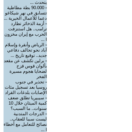
يتحدث ...
-
90.000 بطة مطاطية
تتسابق في نهر شيكاغو
دعما للأعمال الخيرية ...
-
أزمة الذخائر تطارد
ترامب.. هل استنزفت
الحرب مع إيران مخزون
ا ...
-
الرياض وأنقرة وإسلام
آباد نحو تحالف دفاعي
جديد.. توقيع تاريخ ...
-
برلين تكشف عن مقعد
بألوان قوس قزح
لضحايا هجوم مسيرة
الفخر
-
تحذير في جنوب
روسيا بعد تسجيل مئات
الإصابات بلدغات القراد
-
سيبيريا تطلق ضعف
كمية الميثان خلال 10
سنوات.. ما السبب؟
-
الدرجات المتدنية
ليست سببا للعقاب..
نصائح للتعامل مع أخطاء
ا ...