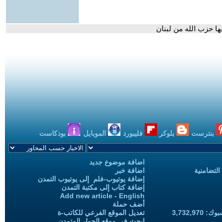
ها حزب الله من لبنان
بنترست
بلوكر
فليبورد
الموبايل
بودكاست
اضافة موضوع جديد
التضامنية
اضافة خبر
إضافة يوتيوب-فلم إلى يوتيوب التمدن
إضافة كتاب إلى مكتبة التمدن
Add new article - English
أضف حملة
3,732,97
تعديل الموقع الفرعي للكاتب-ة
ابحث في موقع الحوار المتمدن