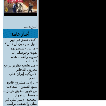
المزيد.....
أخبار عامة
-
كيف تقفز في نهر
النيل من دون أن تبتل؟
-
ما بين -سنضربهم
بقوة- و-توصلنا إلى
تسوية رائعة-.. هذه
خطابات ...
-
هل تشجع تقارير تراجع
مخزون الذخائر
الأمريكية إيران على
التصع ...
-
إيران.. مشروع قانون
لمنع السفن -المعادية-
من عبور مضيق هرمز ...
-
وسط استمرار
التصعيد الإسرائيلي في
لبنان والضفة.. ترامب