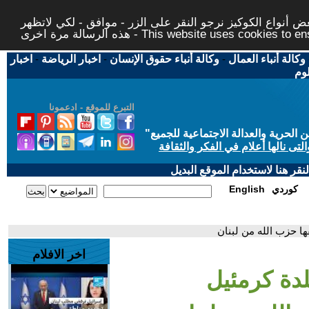
 أنواع الكوكيز نرجو النقر على الزر - موافق - لكي لاتظهر
This website uses cookies to ensure you ge
وكالة أنباء العمال
-
وكالة أنباء حقوق الإنسان
-
اخبار الرياضة
-
اخبار
لوم
التبرع للموقع - ادعمونا
حرية والعدالة الاجتماعية للجميع
"
تى نالها أعلام في الفكر والثقافة
قر هنا لاستخدام الموقع البديل
كوردي
English
ها حزب الله من لبنان
اخر الافلام
لدة كرمئيل