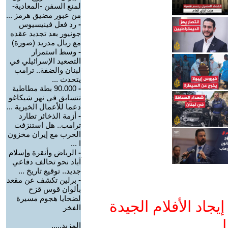
لمنع السفن -المعادية-
من عبور مضيق هرمز ...
-
رد فعل فينيسيوس
جونيور بعد تجديد عقده
مع ريال مدريد (صورة)
-
وسط استمرار
التصعيد الإسرائيلي في
لبنان والضفة.. ترامب
يتحدث ...
-
90.000 بطة مطاطية
تتسابق في نهر شيكاغو
دعما للأعمال الخيرية ...
-
أزمة الذخائر تطارد
ترامب.. هل استنزفت
الحرب مع إيران مخزون
ا ...
-
الرياض وأنقرة وإسلام
آباد نحو تحالف دفاعي
جديد.. توقيع تاريخ ...
-
برلين تكشف عن مقعد
بألوان قوس قزح
لضحايا هجوم مسيرة
جاد الأفلام الجيدة
الفخر
ا
المزيد.....