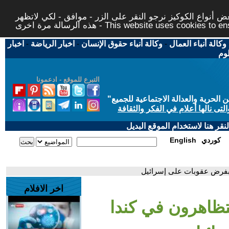
 أنواع الكوكيز نرجو النقر على الزر - موافق - لكي لاتظهر
This website uses cookies to ensure you ge
وكالة أنباء العمال
-
وكالة أنباء حقوق الإنسان
-
اخبار الرياضة
-
اخبار
لوم
التبرع للموقع - ادعمونا
حرية والعدالة الاجتماعية للجميع
"
تى نالها أعلام في الفكر والثقافة
قر هنا لاستخدام الموقع البديل
كوردي
English
بفرض عقوبات على إسرائيل
اخر الافلام
ظاهرون في كندا