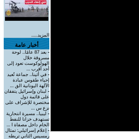
المزيد.....
أخبار عامة
-
بعد 87 عامًا.. لوحة
مسروقة خلال
الهولوكوست تعود إلى
أحد أقرب ...
-
في أثينا.. جماعة تُعيد
إحياء طقوس عبادة
الآلهة اليونانية الق ...
-
لبنان وإسرائيل يتفقان
على قائمة دول
مختصرة للإشراف على
نزع س ...
-
ليبيا.. مسيرة انتحارية
تستهدف خزانا للنفط
الخام داخل مصفاة ا ...
-
إعلام إسرائيلي: تمثال
رمسيس الثاني تربطه