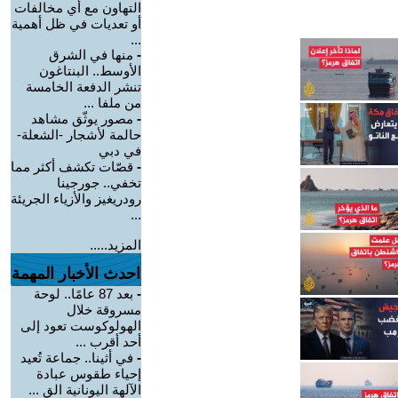
التهاون مع أي مخالفات
أو تعديات في ظل أهمية
...
-
منها في الشرق
الأوسط.. البنتاغون
تنشر الدفعة الخامسة
من ملفا ...
-
مصور يوثّق مشاهد
حالمة لأشجار -الشعلة-
في دبي
-
قصّات تكشف أكثر مما
تخفي.. جورجينا
رودريغيز والأزياء الجريئة
...
المزيد.....
احدث الأخبار المهمة
-
بعد 87 عامًا.. لوحة
مسروقة خلال
الهولوكوست تعود إلى
أحد أقرب ...
-
في أثينا.. جماعة تُعيد
إحياء طقوس عبادة
الآلهة اليونانية الق ...