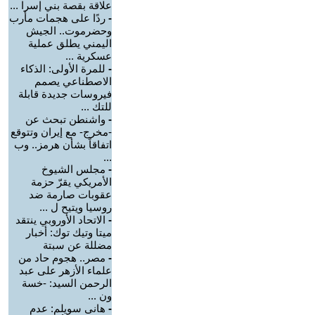
علاقة بقصة بني إسرا ...
-
ردًا على هجمات مأرب
وحضرموت.. الجيش
اليمني يطلق عملية
عسكرية ...
-
للمرة الأولى: الذكاء
الاصطناعي يصمم
فيروسات جديدة قابلة
للتك ...
-
واشنطن تبحث عن
-مخرج- مع إيران وتتوقع
اتفاقاً بشأن هرمز.. وب
...
-
مجلس الشيوخ
الأمريكي يقرّ حزمة
عقوبات صارمة ضد
روسيا ويتيح ل ...
-
الاتحاد الأوروبي ينتقد
ميتا وتيك توك: أخبار
مضللة عن سبتة
-
مصر.. هجوم حاد من
علماء الأزهر على عبد
الرحمن السيد: -خسة
ون ...
-
هانى سويلم: عدم