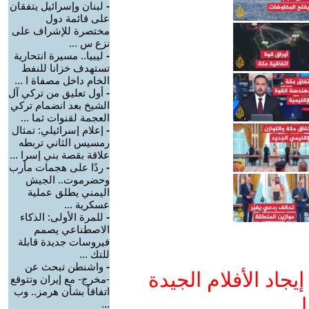
-
لبنان وإسرائيل يتفقان
على قائمة دول
مختصرة للإشراف على
نزع س ...
-
ليبيا.. مسيرة انتحارية
تستهدف خزانا للنفط
الخام داخل مصفاة ا ...
-
أول تعليق من تركي آل
الشيخ بعد انضمام تركي
العجمة لقنوات ثما ...
-
إعلام إسرائيلي: تمثال
رمسيس الثاني تربطه
علاقة بقصة بني إسرا ...
-
ردًا على هجمات مأرب
وحضرموت.. الجيش
اليمني يطلق عملية
عسكرية ...
-
للمرة الأولى: الذكاء
الاصطناعي يصمم
فيروسات جديدة قابلة
للتك ...
-
واشنطن تبحث عن
جاد الأفلام الجيدة
-مخرج- مع إيران وتتوقع
اتفاقاً بشأن هرمز.. وب
ا
...