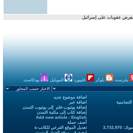
بفرض عقوبات على إسرائيل
بنترست
بلوكر
فليبورد
الموبايل
بودكاست
اضافة موضوع جديد
التضامنية
اضافة خبر
إضافة يوتيوب-فلم إلى يوتيوب التمدن
إضافة كتاب إلى مكتبة التمدن
Add new article - English
أضف حملة
3,732,97
تعديل الموقع الفرعي للكاتب-ة
ابحث في موقع الحوار المتمدن