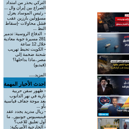
التركي يحذر من امتداد
الصراع بين إيران وال ...
-
رئيس الموساد يعزل
مسؤولين بارزين عقب
فشل محاولات -إسقاط
النظ ...
-
الدفاع الروسية: تدمير
281 مسيرة جوية معادية
خلال 12 ساعة
-
الكويت تحبط تهريب
شحنة ضخمة إلى
مصر..ماذا بداخلها؟
(فيديو)
المزيد.....
احدث الأخبار المهمة
-
ظهور سفن حربية
نازية في نهر الدانوب
بعد موجة جفاف قياسية
بأو ...
-
ريال مدريد يجدد عقد
فينيسيوس جونيور.. ما
أول تعليق للاعب؟
-
الخارجية الأمريكية: