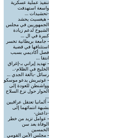
تنفيذ عملية عسكرية
واسعة استهدفت
-تحشيدات ...
-
هيغسيث يحشد
الجمهوريين في مجلس
الشيوخ لدعم زيادة
كبيرة في ال ...
-
جامعة بريطانية تخسر
استئنافها في قضية
فصل أكاديمي بسبب
انتقا ...
-
تهديد إيراني بـ-إغراق
الخليج في الظلام-..
رسائل -بالغة الجدي ...
-
غوتيريش يدعو موسكو
وواشنطن للعودة إلى
الحوار حول نزع السلاح
...
-
ألمانيا تعتقل عراقيين
بشبهة انتمائهما إلى
-داعش-
-
عوامل تزيد من خطر
الوفاة بعد سن
الخمسين
-
مجلس الأمن القومي