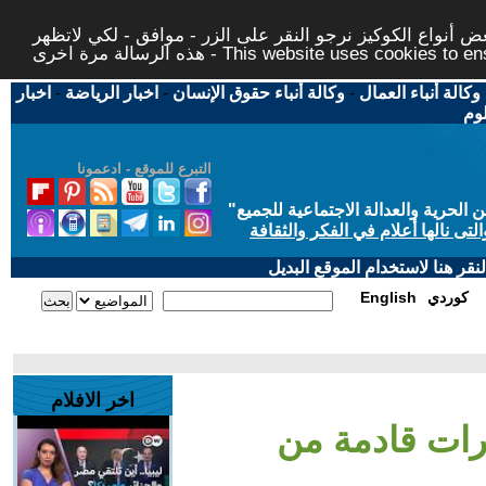
 أنواع الكوكيز نرجو النقر على الزر - موافق - لكي لاتظهر
This website uses cookies to ensure you ge
وكالة أنباء العمال
-
وكالة أنباء حقوق الإنسان
-
اخبار الرياضة
-
اخبار
لوم
التبرع للموقع - ادعمونا
حرية والعدالة الاجتماعية للجميع
"
تى نالها أعلام في الفكر والثقافة
قر هنا لاستخدام الموقع البديل
كوردي
English
اخر الافلام
رات قادمة من