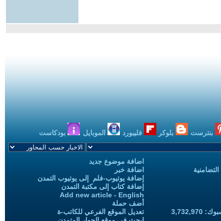
بنترست
بلوكر
فليبورد
الموبايل
بودكاست
اضافة موضوع جديد
التضامنية
اضافة خبر
إضافة يوتيوب-فلم إلى يوتيوب التمدن
إضافة كتاب إلى مكتبة التمدن
Add new article - English
أضف حملة
3,732,97
تعديل الموقع الفرعي للكاتب-ة
ابحث في موقع الحوار المتمدن