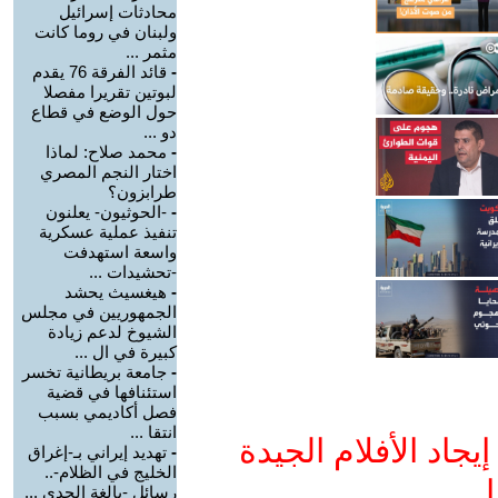
محادثات إسرائيل
ولبنان في روما كانت
مثمر ...
-
قائد الفرقة 76 يقدم
لبوتين تقريرا مفصلا
حول الوضع في قطاع
دو ...
-
محمد صلاح: لماذا
اختار النجم المصري
طرابزون؟
-
-الحوثيون- يعلنون
تنفيذ عملية عسكرية
واسعة استهدفت
-تحشيدات ...
-
هيغسيث يحشد
الجمهوريين في مجلس
الشيوخ لدعم زيادة
كبيرة في ال ...
-
جامعة بريطانية تخسر
استئنافها في قضية
فصل أكاديمي بسبب
انتقا ...
جاد الأفلام الجيدة
-
تهديد إيراني بـ-إغراق
الخليج في الظلام-..
ا
رسائل -بالغة الجدي ...