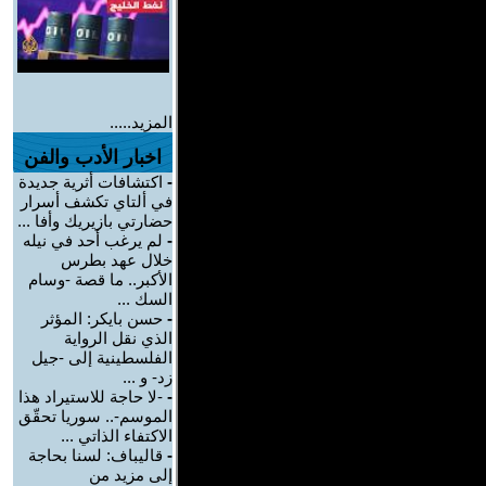
المزيد.....
اخبار الأدب والفن
-
اكتشافات أثرية جديدة
في ألتاي تكشف أسرار
حضارتي بازيريك وأفا ...
-
لم يرغب أحد في نيله
خلال عهد بطرس
الأكبر.. ما قصة -وسام
السك ...
-
حسن بايكر: المؤثر
الذي نقل الرواية
الفلسطينية إلى -جيل
زد- و ...
-
-لا حاجة للاستيراد هذا
الموسم-.. سوريا تحقّق
الاكتفاء الذاتي ...
-
قاليباف: لسنا بحاجة
إلى مزيد من