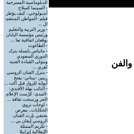
الدبلوماسية المسرحية
-
السينما كسلاح
أيديولوجي.. كيف يؤطر
فيلم -المواطن المنتقم-
ال ...
-
وزير التربية والتعليم
ورئيس مؤسسة اليابان
يوقعان اتفاقية تعا ...
-
الطاغوت
-
ماتياس يايسله يترك
الدوري السعودي
والفن
ويتولى القيادة الفنية
لفري ...
-
منزل الفنان الروسي
ريبين -بيناتي- يفتح
أبوابه للزوار قبل اكت ...
-
النائب نهلة الأفندي:
-المدى- كرّست الإعلام
الحر ورسخت ثقافة ...
-
لوحات تروي
الحكايات.. معرض
يحتفي بإرث الفنان
الروسي إيفان بي ...
-
تكريم الممثلة
الإيطالية إيزابيلا