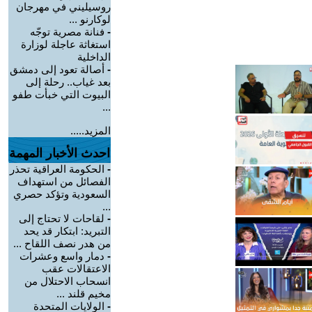
روسيليني في مهرجان
لوكارنو ...
-
فنانة مصرية توجّه
استغاثة عاجلة لوزارة
الداخلية
-
أصالة تعود إلى دمشق
بعد غياب.. رحلة إلى
البيوت التي خبأت طفو
...
المزيد.....
احدث الأخبار المهمة
-
الحكومة العراقية تحذر
الفصائل من استهداف
السعودية وتؤكد حصري
...
-
لقاحات لا تحتاج إلى
التبريد: ابتكار قد يحد
من هدر نصف اللقاح ...
-
دمار واسع وعشرات
الاعتقالات عقب
انسحاب الاحتلال من
مخيم قلند ...
-
الولايات المتحدة