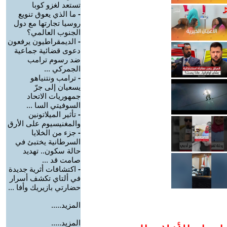
تستعد لغزو كوبا
-
ما الذي يعوق تنويع
روسيا تجارتها مع دول
الجنوب العالمي؟
-
الديمقراطيون يرفعون
دعوى قضائية جماعية
ضد رسوم ترامب
الجمركي ...
-
ترامب ونتنياهو
يسعيان إلى جرّ
جمهوريات الاتحاد
السوفيتي السا ...
-
تأثير الميلاتونين
والمغنيسيوم على الأرق
-
جزء من الخلايا
السرطانية يختبئ في
حالة سكون.. تهديد
صامت قد ...
-
اكتشافات أثرية جديدة
في ألتاي تكشف أسرار
حضارتي بازيريك وأفا ...
المزيد.....
المزيد.....