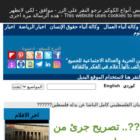
 أنواع الكوكيز نرجو النقر على الزر - موافق - لكي لاتظهر
This website uses cookies to ensure you ge
وكالة أنباء العمال
-
وكالة أنباء حقوق الإنسان
-
اخبار الرياضة
-
اخبار
لوم
التبرع للموقع - ادعمونا
حرية والعدالة الاجتماعية للجميع
"
تى نالها أعلام في الفكر والثقافة
قر هنا لاستخدام الموقع البديل
كوردي
English
نان الفلسطيني كامل الباشا عن بدله فلسطين??????
اخر الافلام
??.. تصريح جرئ من