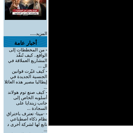
المزيد.....
أخبار عامة
-
من المخططات إلى
الواقع.. كيف تُنفَّذ
المشاريع العملاقة في
ال ...
-
كيف غيّرت قوانين
الجنسية الجديدة في
إيطاليا مصير هذه العائلا
...
-
كيف صنع توم هولاند
أسلوبه الخاص إلى
جانب زيندايا على
السجادة ...
-
-ميتا- تعترف باختراق
نظام ذكاء اصطناعي
تابع لها لشركة أخرى د
...