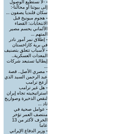
-
-لا نستطيع الوصول
إلى بيوتنا أو محالّنا-:
سكان قلنديا يصفون ...
-
هجوم ميونيخ قبل
الانتخابات: القضاء
الألماني يحسم مصير
المتهم ...
-
إطلاق نمر آمور نادر
في برية كازاخستان
-
لأسباب تتعلق بتصنيف
المعدات العسكرية..
إيطاليا تستبعد شركات
...
-
مصري الأصل.. قصة
عبد الرحمن السيد الذي
أزعج ترامب
-
هل غير ترامب
استراتيجيته تجاه إيران
لنقص الذخيرة وصواريخ
ثاد ...
-
عوامل صحية في
منتصف العمر تؤخر
الخرف لأكثر من 13
عاما
-
وزير الدفاع الإيراني