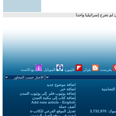
 لم تجرح إسرائيليا واحدا
بنترست
بلوكر
فليبورد
الموبايل
بودكاست
اضافة موضوع جديد
التضامنية
اضافة خبر
إضافة يوتيوب-فلم إلى يوتيوب التمدن
إضافة كتاب إلى مكتبة التمدن
Add new article - English
أضف حملة
3,732,97
تعديل الموقع الفرعي للكاتب-ة
ابحث في موقع الحوار المتمدن