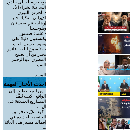
يوجه رسالة إلى -الدول
الساعية لشراء الأ ...
-
الحرس الثوري
الإيراني: تفكيك خلية
إرهابية في سيستان
وبلوجستا ...
-
علماء صينيون
يكتشفون دليلا على
وجود -جسيم القوة-
-
-لا سمح الله-.. فانس
يحذر من أن يصبح
المصري عبدالرحمن
السيد ...
المزيد.....
احدث الأخبار المهمة
-
من المخططات إلى
الواقع.. كيف تُنفَّذ
المشاريع العملاقة في
ال ...
-
كيف غيّرت قوانين
الجنسية الجديدة في
إيطاليا مصير هذه العائلا
...