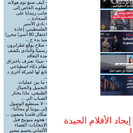
-
كيف صنع توم هولاند
أسلوبه الخاص إلى
جانب زيندايا على
السجادة ...
-
نادي الأسير
الفلسطيني: إعادة
اعتقال 80 أسيرا محررا
منذ بدء ح ...
-
صلاح يوقّع لطرابزون
رسميًا والنادي يكشف
مدة التعاقد
-
-ميتا- تعترف باختراق
نظام ذكاء اصطناعي
تابع لها لشركة أخرى د
...
-
ما بين عمليات
التجميل والجمال
الطبيعي، ماذا يختار
الشباب الي ...
-
-لا نستطيع الوصول
إلى بيوتنا أو محالّنا-:
سكان قلنديا يصفون ...
جاد الأفلام الجيدة
-
هجوم ميونيخ قبل
الانتخابات: القضاء
ا
الألماني يحسم مصير