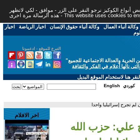
 أنواع الكوكيز نرجو النقر على الزر - موافق - لكي لاتظهر
This website uses cookies to ensure you ge
وكالة أنباء العمال
-
وكالة أنباء حقوق الإنسان
-
اخبار الرياضة
-
اخبار
لوم
التبرع للموقع - ادعمونا
حرية والعدالة الاجتماعية للجميع
"
تى نالها أعلام في الفكر والثقافة
قر هنا لاستخدام الموقع البديل
كوردي
English
 لم تجرح إسرائيليا واحدا
اخر الافلام
خ علي: حزب الله