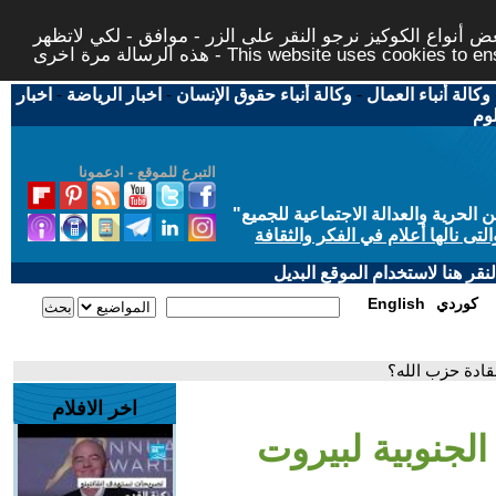
 أنواع الكوكيز نرجو النقر على الزر - موافق - لكي لاتظهر
This website uses cookies to ensure you ge
وكالة أنباء العمال
-
وكالة أنباء حقوق الإنسان
-
اخبار الرياضة
-
اخبار
لوم
التبرع للموقع - ادعمونا
حرية والعدالة الاجتماعية للجميع
"
تى نالها أعلام في الفكر والثقافة
قر هنا لاستخدام الموقع البديل
كوردي
English
قادة حزب الله؟
اخر الافلام
لجنوبية لبيروت