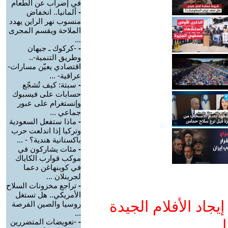
في إضراب عن الطعام
-
ألمانيا.. انخفاض
منسوب نهر الراين يهدد
الملاحة ويقسم المجرى
...
-
-كركوك ـ جيهان
وطريق التنمية-..
اقتصادي يعيّن مسارات-
عراقية- ...
-
سبتة: كيف تُشجّع
حسابات على فيسبوك
وإنستغرام على عبور
جماعي ...
-
ماذا ستفعل السعودية
وتركيا إذا اندلعت حرب
باكستانية هندية؟ - ...
-
مئات يشاركون في
موكب قوارب الكاياك
في كوبنهاغن دعما
لجرينلان ...
-
تراجع مخزونات السلاح
الأمريكي.. هل تستغل
جاد الأفلام الجيدة
روسيا والصين الفرصة
...
ا
-
-تعويضات المتضررين