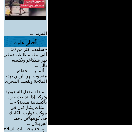
المزيد.....
أخبار عامة
-
شاهد.. أكثر من 90
ألف بطة مطاطية تغطي
نهر شيكاغو وتكسيه
بالل ...
-
ألمانيا.. انخفاض
منسوب نهر الراين يهدد
الملاحة ويقسم المجرى
...
-
ماذا ستفعل السعودية
وتركيا إذا اندلعت حرب
باكستانية هندية؟ - ...
-
مئات يشاركون في
موكب قوارب الكاياك
في كوبنهاغن دعما
لجرينلان ...
-
تراجع مخزونات السلاح