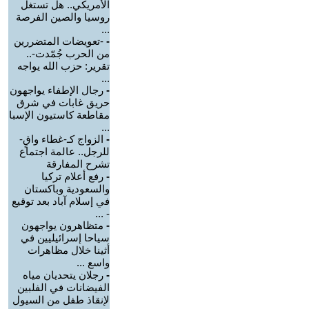
الأمريكي.. هل تستغل
روسيا والصين الفرصة
...
-
-تعويضات المتضررين
من الحرب جُمّدت-..
تقرير: حزب الله يواجه
...
-
رجال الإطفاء يواجهون
حريق غابات في شرق
مقاطعة كاستيون الإسبا
...
-
الزواج كـ-غطاء واقٍ-
للرجل.. عالمة اجتماع
تشرح المفارقة
-
رفع أعلام تركيا
والسعودية وباكستان
في إسلام آباد بعد توقيع
- ...
-
متظاهرون يواجهون
سياحا إسرائيليين في
أثينا خلال مظاهرات
واسع ...
-
رجلان يتحديان مياه
الفيضانات في الفلبين
لإنقاذ طفل من السيول