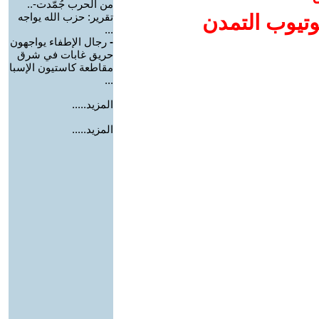
من الحرب جُمّدت-..
وتيوب التمدن
تقرير: حزب الله يواجه
...
-
رجال الإطفاء يواجهون
حريق غابات في شرق
مقاطعة كاستيون الإسبا
...
المزيد.....
المزيد.....