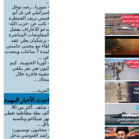
...
-
سوريا.. رصد توغل
إسرائيلي في تل أبو
قبيس بريف القنيطرة
-
نائب عن -حزب الله-
يدعو للاعاراف بفشل
المفاوضات المباشرة
-
بزشكيان يعلن عقد
لقاء مع مجتبى خامنئي
لمدة 7 ساعات ويتحدث
عن ...
-
كوريا الجنوبية.. كيم
كيون-هي تقر بتلقي
حقيبة فاخرة خلال
محاك ...
المزيد.....
احدث الأخبار المهمة
-
شاهد.. أكثر من 90
ألف بطة مطاطية تغطي
نهر شيكاغو وتكسيه
بالل ...
-
محامون تونسيون:
راشد الغنوشي يدخل