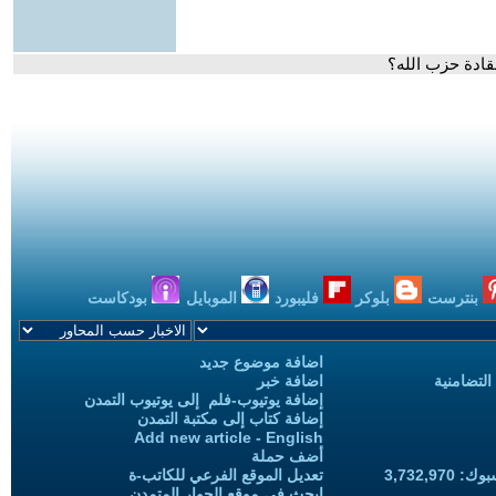
قادة حزب الله؟
بنترست
بلوكر
فليبورد
الموبايل
بودكاست
اضافة موضوع جديد
التضامنية
اضافة خبر
إضافة يوتيوب-فلم إلى يوتيوب التمدن
إضافة كتاب إلى مكتبة التمدن
Add new article - English
أضف حملة
3,732,97
تعديل الموقع الفرعي للكاتب-ة
ابحث في موقع الحوار المتمدن