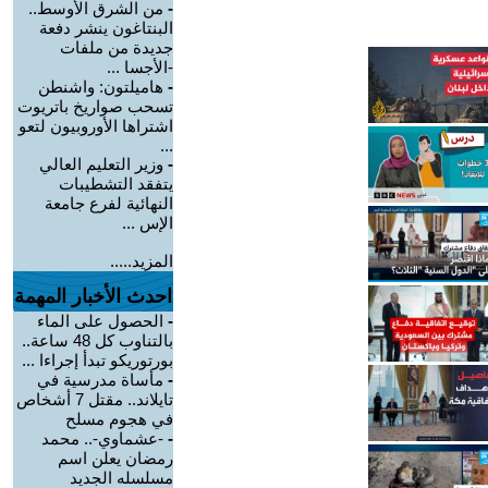
-
من الشرق الأوسط..
البنتاغون ينشر دفعة
جديدة من ملفات
-الأجسا ...
-
هاميلتون: واشنطن
تسحب صواريخ باتريوت
اشتراها الأوروبيون لتعو
...
-
وزير التعليم العالي
يتفقد التشطيبات
النهائية لفرع جامعة
الإس ...
المزيد.....
احدث الأخبار المهمة
-
الحصول على الماء
بالتناوب كل 48 ساعة..
بورتوريكو تبدأ إجراءا ...
-
مأساة مدرسية في
تايلاند.. مقتل 7 أشخاص
في هجوم مسلح
-
-عشماوي-.. محمد
رمضان يعلن اسم
مسلسله الجديد