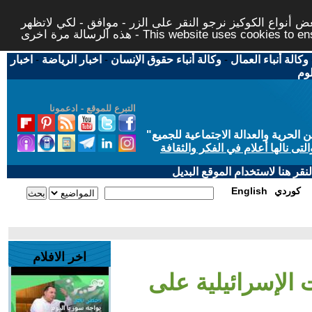
 أنواع الكوكيز نرجو النقر على الزر - موافق - لكي لاتظهر
This website uses cookies to ensure you ge
وكالة أنباء العمال
-
وكالة أنباء حقوق الإنسان
-
اخبار الرياضة
-
اخبار
لوم
التبرع للموقع - ادعمونا
حرية والعدالة الاجتماعية للجميع
"
تى نالها أعلام في الفكر والثقافة
قر هنا لاستخدام الموقع البديل
كوردي
English
اخر الافلام
ت الإسرائيلية على