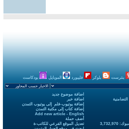
بنترست
بلوكر
فليبورد
الموبايل
بودكاست
اضافة موضوع جديد
التضامنية
اضافة خبر
إضافة يوتيوب-فلم إلى يوتيوب التمدن
إضافة كتاب إلى مكتبة التمدن
Add new article - English
أضف حملة
3,732,97
تعديل الموقع الفرعي للكاتب-ة
ابحث في موقع الحوار المتمدن