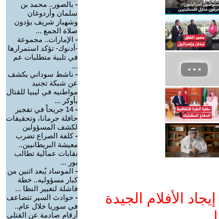
-
بالصور.. محمد بن
سلمان وأردوغان
وشهباز شريف يؤدون
صلاة الجمع ...
-
الإمارات.. مجموعة
-أدنوك- تؤكد استمرارها
في تلبية متطلبات عم
...
-
ناشط سوداني يكشف
عن شبكة تجنيد
مواطنيه في ليبيا للقتال
بأوكر ...
-
14 جريحاً في تفجير
حافلة جرمانا، وتحقيقات
لكشف المسؤولين
-
كلفة الصراع تضرب
معيشة البريطانيين..
نقابات عمالية تطالب
بور ...
-
الموساد يُبعد اثنين من
كبار مسؤوليه.. خطة
فاشلة لتغيير النظا ...
جاد الأفلام الجيدة
-
حوادث السير تتضاعف
في سوريا خلال عام..
ا
أرقام صادمة عن القتلى