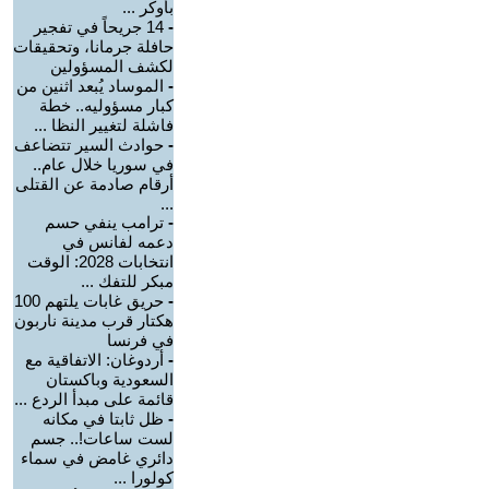
بأوكر ...
-
14 جريحاً في تفجير
حافلة جرمانا، وتحقيقات
لكشف المسؤولين
-
الموساد يُبعد اثنين من
كبار مسؤوليه.. خطة
فاشلة لتغيير النظا ...
-
حوادث السير تتضاعف
في سوريا خلال عام..
أرقام صادمة عن القتلى
...
-
ترامب ينفي حسم
دعمه لفانس في
انتخابات 2028: الوقت
مبكر للتفك ...
-
حريق غابات يلتهم 100
هكتار قرب مدينة ناربون
في فرنسا
-
أردوغان: الاتفاقية مع
السعودية وباكستان
قائمة على مبدأ الردع ...
-
ظل ثابتا في مكانه
لست ساعات!.. جسم
دائري غامض في سماء
كولورا ...