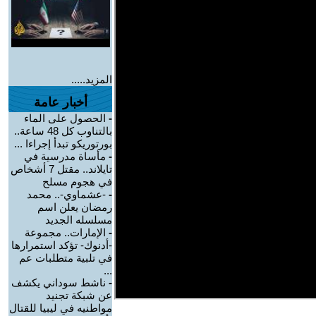
المزيد.....
أخبار عامة
-
الحصول على الماء
بالتناوب كل 48 ساعة..
بورتوريكو تبدأ إجراءا ...
-
مأساة مدرسية في
تايلاند.. مقتل 7 أشخاص
في هجوم مسلح
-
-عشماوي-.. محمد
رمضان يعلن اسم
مسلسله الجديد
-
الإمارات.. مجموعة
-أدنوك- تؤكد استمرارها
في تلبية متطلبات عم
...
-
ناشط سوداني يكشف
عن شبكة تجنيد
مواطنيه في ليبيا للقتال