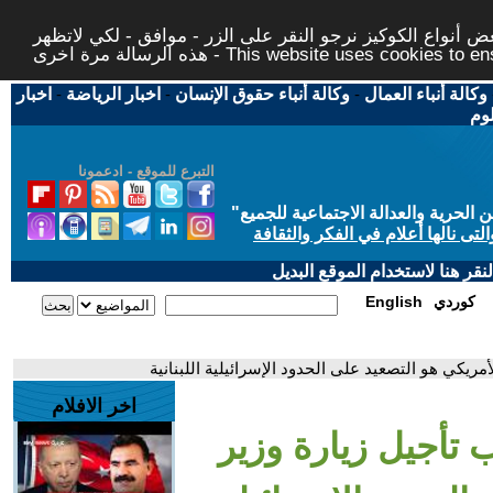
 أنواع الكوكيز نرجو النقر على الزر - موافق - لكي لاتظهر
This website uses cookies to ensure you ge
وكالة أنباء العمال
-
وكالة أنباء حقوق الإنسان
-
اخبار الرياضة
-
اخبار
لوم
التبرع للموقع - ادعمونا
حرية والعدالة الاجتماعية للجميع
"
تى نالها أعلام في الفكر والثقافة
قر هنا لاستخدام الموقع البديل
كوردي
English
ريكي هو التصعيد على الحدود الإسرائيلية اللبنانية
اخر الافلام
تأجيل زيارة وزير