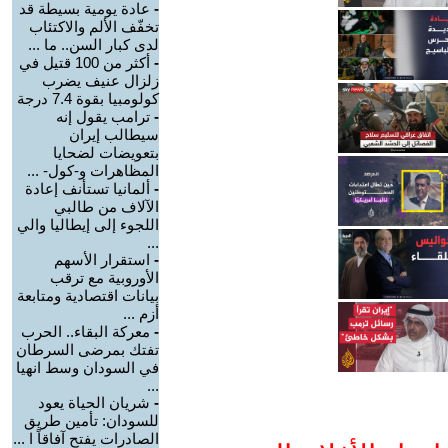
-
عادة يومية بسيطة قد
تخفّف الألم والاكتئاب
لدى كبار السن.. ما ...
-
أكثر من 100 قتيل في
زلزال عنيف يضرب
كولومبيا بقوة 7.4 درجة
-
ترامب يقول إنه
سيطالب إيران
بتعويضات لضحايا
المظاهرات و-كول- ...
-
ألمانيا تستأنف إعادة
الآلاف من طالبي
اللجوء إلى إيطاليا والي
...
-
استقرار الأسهم
الأوروبية مع ترقب
بيانات اقتصادية ومتابعة
أزم ...
-
معركة البقاء.. الحرب
تفتك بمرضى السرطان
في السودان وسط انهيا
...
-
شريان الحياة يعود
للسودان: تأمين طريق
الصادرات يفتح آفاقاً ا ...