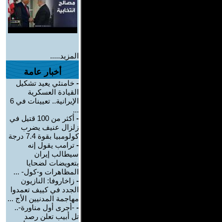
المزيد.....
أخبار عامة
-
خامنئي يعيد تشكيل
القيادة العسكرية
الإيرانية.. تعيينات في 6
...
-
أكثر من 100 قتيل في
زلزال عنيف يضرب
كولومبيا بقوة 7.4 درجة
-
ترامب يقول إنه
سيطالب إيران
بتعويضات لضحايا
المظاهرات و-كول- ...
-
زاخاروفا: النازيون
الجدد في كييف تعمدوا
مهاجمة المدنيين الأج ...
-
-أجرى أول مناورة-..
تل أبيب تعلن رصد