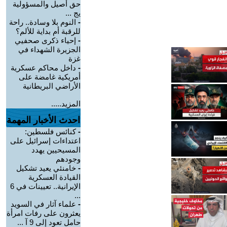
حق أصيل والمسؤولية
يج ...
-
النوم بلا وسادة.. راحة
للرقبة أم بداية للألم؟
-
إحياء ذكرى صحفيي
الجزيرة الشهداء في
غزة
-
داخل محاكم عسكرية
أمريكية غامضة على
الأراضي البريطانية
المزيد.....
احدث الأخبار المهمة
-
كنائس فلسطين:
اعتداءات إسرائيل على
المسيحيين يهدد
وجودهم
-
خامنئي يعيد تشكيل
القيادة العسكرية
الإيرانية.. تعيينات في 6
...
-
علماء آثار في السويد
يعثرون على رفات امرأة
حامل تعود إلى 9 آ ...