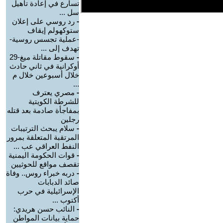
تسارع في إعادة تأهيل
سل ...
-
رد روسي على إعلان
ستوكهولم إيقاف
-عملية تجسس روسية-
تهدف إلى ...
-
سقوط مقاتلة ميغ-29
أوكرانية في ثاني حادث
خلال أسبوعين خلال م
...
-
مصري يعترف
للشرطة الكويتية
بمفاجأة صادمة بعد قتله
رجلين
-
سلام يبحث الترتيبات
المرتقبة المتعلقة بمرور
النفط العراقي عب ...
-
قوات الحكومة اليمنية
تقصف مواقع للحوثيين
-
دربه خبراء روس.. وفاة
صائد الدبابات
الإسرائيلية في حرب
أكتوب ...
-
النائب حسن هريدي:
حماية بيانات المواطن