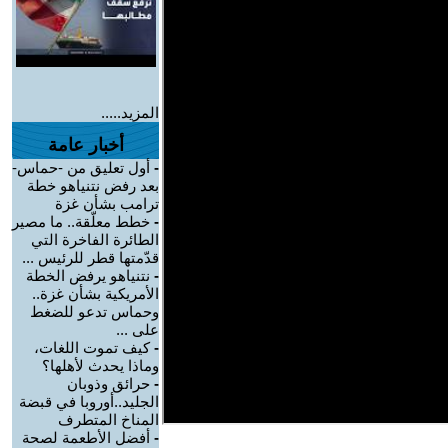
المزيد.....
أخبار عامة
-
أول تعليق من -حماس-
بعد رفض نتنياهو خطة
ترامب بشأن غزة
-
خطط معلّقة.. ما مصير
الطائرة الفاخرة التي
قدّمتها قطر للرئيس ...
-
نتنياهو يرفض الخطة
الأمريكية بشأن غزة..
وحماس تدعو للضغط
على ...
-
كيف تموت اللغات،
وماذا يحدث لأهلها؟
-
حرائق وذوبان
الجليد..أوروبا في قبضة
المناخ المتطرف
-
أفضل الأطعمة لصحة