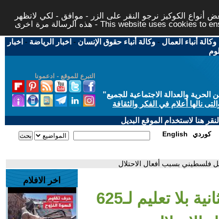
 أنواع الكوكيز نرجو النقر على الزر - موافق - لكي لاتظهر
This website uses cookies to ensure you ge
وكالة أنباء العمال
-
وكالة أنباء حقوق الإنسان
-
اخبار الرياضة
-
اخبار
لوم
التبرع للموقع - ادعمونا
حرية والعدالة الاجتماعية للجميع
"
تى نالها أعلام في الفكر والثقافة
قر هنا لاستخدام الموقع البديل
كوردي
English
اخر الافلام
- نافذة إنسانية.. سنة ثانية بلا تعليم لـ625