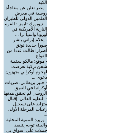
الكبد
-
مصر تعلن عن مفاجأة
روسية في معرض
العلمين الدولي للطيران
-
-نيويورك تايمز-: القوة
النارية الأمريكية في
أوروبا وآسيا ترا ...
-
إعلام إيراني ينشر
صورا جديدة توثق
أضرارا طالت عددا من
القواع ...
-
موقع: مالكو سفينة
شحن تركية تعرضت
لهجوم أوكراني يجهزون
دعوى ...
-
خبير بريطاني: ضربات
أوكرانيا في العمق
الروسي لم تحقق هدفها
-
التعليم العالي: إقبال
متزايد على تسجيل
رغبات المرحلة الأولى
...
-
وزيرة التنمية المحلية
والبيئة توجه بتنفيذ
حملات على أسواق بي