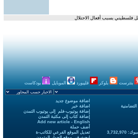
بنترست
بلوكر
فليبورد
الموبايل
بودكاست
اضافة موضوع جديد
التضامنية
اضافة خبر
إضافة يوتيوب-فلم إلى يوتيوب التمدن
إضافة كتاب إلى مكتبة التمدن
Add new article - English
أضف حملة
3,732,97
تعديل الموقع الفرعي للكاتب-ة
ابحث في موقع الحوار المتمدن