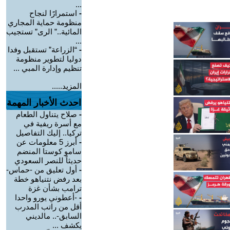
...
-
استمرارًا لنجاح
منظومة حماية المجاري
المائية..” الرى” تستجيب
...
-
“الزراعة” تستقبل وفدا
دوليا لتطوير منظومة
تنظيم وإدارة المبي ...
المزيد.....
احدث الأخبار المهمة
-
صلاح يتناول الطعام
مع أسرة ريفية في
تركيا.. إليك التفاصيل
-
أبرز 5 معلومات عن
سامو كوستا المنضم
حديثاً للنصر السعودي
-
أول تعليق من -حماس-
بعد رفض نتنياهو خطة
ترامب بشأن غزة
-
-أعطوني يورو واحدا
أقل من راتب المدرب
السابق-.. مالديني
يكشف ...