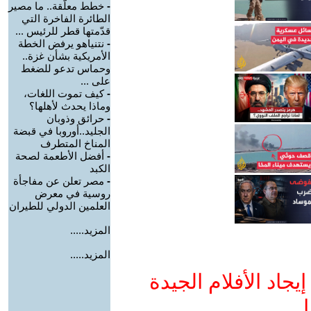
-
خطط معلّقة.. ما مصير
الطائرة الفاخرة التي
قدّمتها قطر للرئيس ...
-
نتنياهو يرفض الخطة
الأمريكية بشأن غزة..
وحماس تدعو للضغط
على ...
-
كيف تموت اللغات،
وماذا يحدث لأهلها؟
-
حرائق وذوبان
الجليد..أوروبا في قبضة
المناخ المتطرف
-
أفضل الأطعمة لصحة
الكبد
-
مصر تعلن عن مفاجأة
روسية في معرض
العلمين الدولي للطيران
المزيد.....
المزيد.....
جاد الأفلام الجيدة
ا