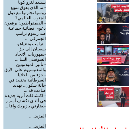
تستعد لغزو كوبا
-
ما الذي يعوق تنويع
روسيا تجارتها مع دول
الجنوب العالمي؟
-
الديمقراطيون يرفعون
دعوى قضائية جماعية
ضد رسوم ترامب
الجمركي ...
-
ترامب ونتنياهو
يسعيان إلى جرّ
جمهوريات الاتحاد
السوفيتي السا ...
-
تأثير الميلاتونين
والمغنيسيوم على الأرق
-
جزء من الخلايا
السرطانية يختبئ في
حالة سكون.. تهديد
صامت قد ...
-
اكتشافات أثرية جديدة
في ألتاي تكشف أسرار
حضارتي بازيريك وأفا ...
المزيد.....
المزيد.....