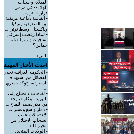
الميلاد- و-سياحة
الولادة- في مرمى
قرارات ترامب ...
-
اتفاقية دفاعية مرتقبة
بين السعودية وتركيا
وباكستان وسط توترا ...
-
لماذا رفضت إسرائيل
اتفاق غزة بينما قبلته
حماس؟
المزيد.....
احدث الأخبار المهمة
-
الحكومة العراقية تحذر
الفصائل من استهداف
السعودية وتؤكد حصري
...
-
لقاحات لا تحتاج إلى
التبريد: ابتكار قد يحد
من هدر نصف اللقاح ...
-
دمار واسع وعشرات
الاعتقالات عقب
انسحاب الاحتلال من
مخيم قلند ...
-
الولايات المتحدة