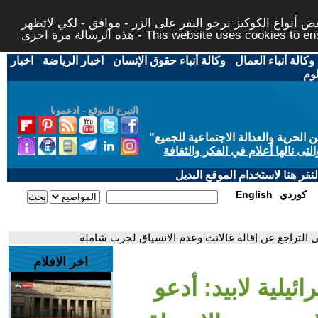
 أنواع الكوكيز نرجو النقر على الزر - موافق - لكي لاتظهر
This website uses cookies to ensure you ge
وكالة أنباء العمال
-
وكالة أنباء حقوق الإنسان
-
اخبار الرياضة
-
اخبار
لوم
التبرع للموقع - ادعمونا
حرية والعدالة الاجتماعية للجميع
"
تى نالها أعلام في الفكر والثقافة
قر هنا لاستخدام الموقع البديل
كوردي
English
 إلى التراجع عن إقالة غالانت وعدم الانسياق لحرب شاملة
اخر الافلام
ئيلية لابيد: أدعو