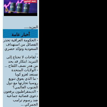
المزيد.....
أخبار عامة
-
الحكومة العراقية تحذر
الفصائل من استهداف
السعودية وتؤكد حصري
...
-
لقاحات لا تحتاج إلى
التبريد: ابتكار قد يحد
من هدر نصف اللقاح ...
-
الولايات المتحدة
تستعد لغزو كوبا
-
ما الذي يعوق تنويع
روسيا تجارتها مع دول
الجنوب العالمي؟
-
الديمقراطيون يرفعون
دعوى قضائية جماعية
ضد رسوم ترامب
الجمركي ...