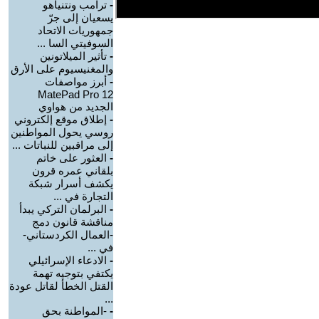
-
ترامب ونتنياهو
يسعيان إلى جرّ
جمهوريات الاتحاد
السوفيتي السا ...
-
تأثير الميلاتونين
والمغنيسيوم على الأرق
-
أبرز مواصفات
MatePad Pro 12
الجديد من هواوي
-
إطلاق موقع إلكتروني
روسي يحول المواطنين
إلى مراقبين للنباتات ...
-
العثور على خاتم
بلقاني عمره قرون
يكشف أسرار شبكة
التجارة في ...
-
البرلمان التركي يبدأ
مناقشة قانون دمج
-العمال الكردستاني-
في ...
-
الادعاء الإسرائيلي
يكتفي بتوجيه تهمة
القتل الخطأ لقاتل عودة
...
-
-المواطنة بحق