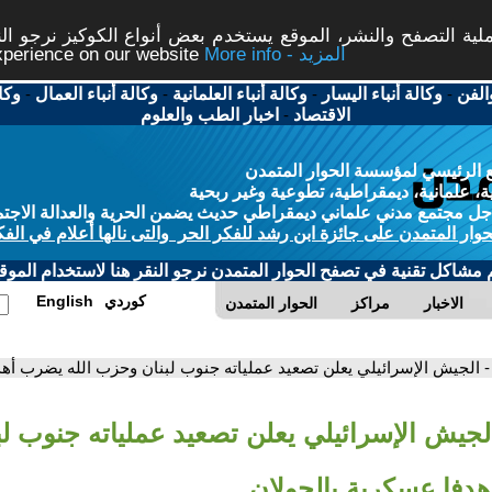
ة التصفح والنشر، الموقع يستخدم بعض أنواع الكوكيز نرجو النق
More info - المزيد
experience on our website
الفن
-
وكالة أنباء اليسار
-
وكالة أنباء العلمانية
-
وكالة أنباء العمال
-
وكا
الاقتصاد
-
اخبار الطب والعلوم
 الرئيسي لمؤسسة الحوار المتمدن
، علمانية، ديمقراطية، تطوعية وغير ربحية
ل مجتمع مدني علماني ديمقراطي حديث يضمن الحرية والعدالة الاجتم
حوار المتمدن على جائزة ابن رشد للفكر الحر والتى نالها أعلام في الفك
م مشاكل تقنية في تصفح الحوار المتمدن نرجو النقر هنا لاستخدام الموقع
كوردي
English
الاخبار
مراكز
الحوار المتمدن
- الجيش الإسرائيلي يعلن تصعيد عملياته جنوب لبنان وحزب الله يضرب أهد
الجيش الإسرائيلي يعلن تصعيد عملياته جنوب ل
هدفا عسكرية بالجولان