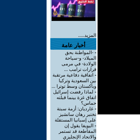
المزيد.....
أخبار عامة
-
-المواطنة بحق
الميلاد- و-سياحة
الولادة- في مرمى
قرارات ترامب ...
-
اتفاقية دفاعية مرتقبة
بين السعودية وتركيا
وباكستان وسط توترا ...
-
لماذا رفضت إسرائيل
اتفاق غزة بينما قبلته
حماس؟
-
غارديان: أزمة سبتة
تختبر رهان سانشيز
على إسبانيا المستقلة
-
اليويفا يقول إن
المقاطعة قد تستمر
والاتحاد الإنجليزي