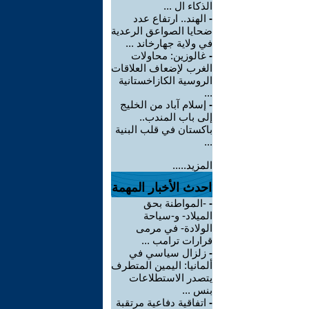
الذكاء ال ...
-
الهند.. ارتفاع عدد
ضحايا الصواعق الرعدية
في ولاية جهارخاند ...
-
غالوزين: محاولات
الغرب لإضعاف العلاقات
الروسية الكازاخستانية
...
-
إسلام آباد من الخليج
إلى باب المندب..
باكستان في قلب البنية
...
المزيد.....
احدث الأخبار المهمة
-
-المواطنة بحق
الميلاد- و-سياحة
الولادة- في مرمى
قرارات ترامب ...
-
زلزال سياسي في
ألمانيا: اليمين المتطرف
يتصدر الاستطلاعات
بنس ...
-
اتفاقية دفاعية مرتقبة