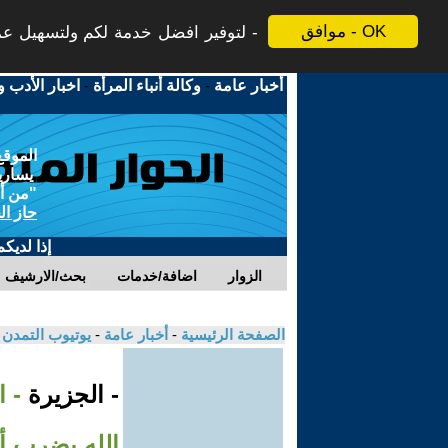
موافق - OK
لتوفير افضل خدمة لكم ولتسهيل عملي
أخبار عامة
-
وكالة أنباء المرأة
-
اخبار الأدب و
الموقع
يسارية
"من أج
حاز ال
إذا لديك
الزوار
اضافة/خدمات
بحث/الارشيف
الصفحة الرئيسية
-
أخبار عامة
-
يوتيوب التمدن
- الجزيرة
- 
الله يضرب أ