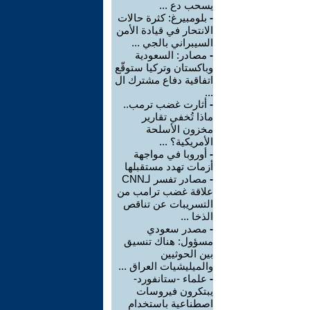
يسحب دع ...
-
بلومبيرغ: كثرة حالات
الانتحار في قيادة الأمن
السيبراني بالجي ...
-
مصادر: السعودية
وباكستان وتركيا ستوقّع
اتفاقية دفاع مشترك ال
...
-
أثارت غضب ترمب..
ماذا تُخفي تقارير
مخزون الأسلحة
الأمريكية؟ ...
-
أوروبا في مواجهة
أزمات تهدد مستقبلها
-
مصادر تفسر لـCNN
علاقة غضب ترامب من
التسريبات عن تناقص
الذخا ...
-
مصدر سعودي
مسؤول: هناك تنسيق
بين الحوثيين
والميليشيات العراق ...
-
علماء -ستانفورد-
يبتكرون فيروسات
اصطناعية باستخدام