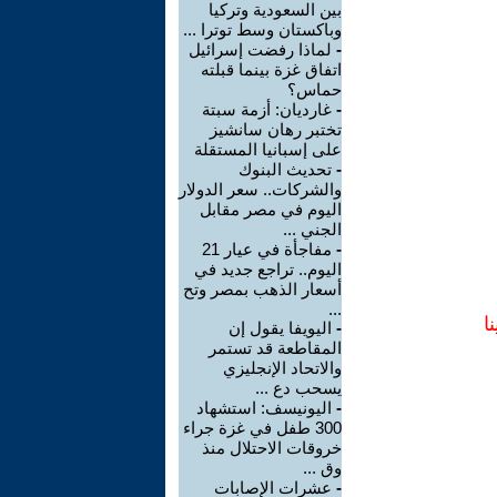
بين السعودية وتركيا
وباكستان وسط توترا ...
-
لماذا رفضت إسرائيل
اتفاق غزة بينما قبلته
حماس؟
-
غارديان: أزمة سبتة
تختبر رهان سانشيز
على إسبانيا المستقلة
-
تحديث البنوك
والشركات.. سعر الدولار
اليوم في مصر مقابل
الجني ...
-
مفاجأة في عيار 21
اليوم.. تراجع جديد في
أسعار الذهب بمصر وتح
...
ا
-
اليويفا يقول إن
المقاطعة قد تستمر
والاتحاد الإنجليزي
يسحب دع ...
-
اليونيسف: استشهاد
300 طفل في غزة جراء
خروقات الاحتلال منذ
وق ...
-
عشرات الإصابات