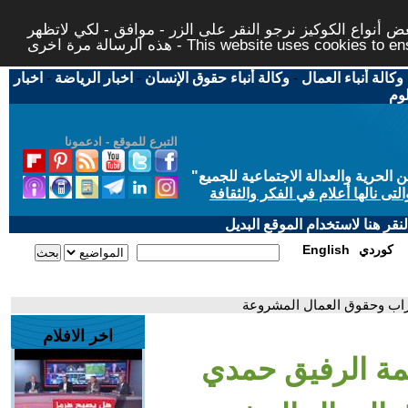
 أنواع الكوكيز نرجو النقر على الزر - موافق - لكي لاتظهر
This website uses cookies to ensure you ge
وكالة أنباء العمال
-
وكالة أنباء حقوق الإنسان
-
اخبار الرياضة
-
اخبار
لوم
التبرع للموقع - ادعمونا
حرية والعدالة الاجتماعية للجميع
"
تى نالها أعلام في الفكر والثقافة
قر هنا لاستخدام الموقع البديل
كوردي
English
راب وحقوق العمال المشروعة
اخر الافلام
مة الرفيق حمدي