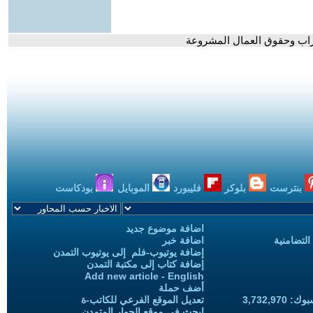
راب وحقوق العمال المشروعة
بنترست
بلوكر
فليبورد
الموبايل
بودكاست
اضافة موضوع جديد
التضامنية
اضافة خبر
إضافة يوتيوب-فلم إلى يوتيوب التمدن
إضافة كتاب إلى مكتبة التمدن
Add new article - English
أضف حملة
3,732,97
تعديل الموقع الفرعي للكاتب-ة
ابحث في موقع الحوار المتمدن