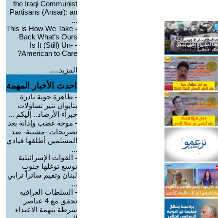
the Iraqi Communist
Partisans (Ansar): an
...
This is How We Take
-
Back What’s Ours
Is It (Still) Un-
-
American to Care?
المزيد.....
احدث الأخبار المهمة
-
ظاهرة جوية نادرة
بتايوان تثير تساؤلات
خبراء الأرصاد.. إليكم ...
-
موجة غضب وإدانة بعد
تصريحات -مشينة- ضد
المسلمين أطلقها قيادي
...
-
القوات الإسرائيلية
توسع توغلها جنوب
لبنان وتقيم ساتراً ترابي
...
-
السلطات العراقية
تحقق مع 4 عناصر
شرطة بتهمة الاعتداء