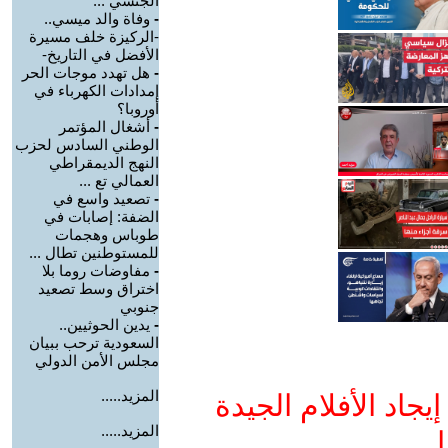
الجنسي ...
-
وفاة والد ميسي..
-الركيزة خلف مسيرة
الأفضل في التاريخ-
-
هل تهدد موجات الحر
إمدادات الكهرباء في
أوروبا؟
-
أشغال المؤتمر
الوطني السادس لحزب
النهج الديمقراطي
العمالي تع ...
-
تصعيد واسع في
الضفة: إصابات في
طوباس وهجمات
للمستوطنين تطال ...
-
مفاوضات روما بلا
اختراق وسط تصعيد
جنوبي
-
يدين الحوثيين..
السعودية ترحب ببيان
مجلس الأمن الدولي
المزيد.....
جاد الأفلام الجيدة
المزيد.....
ا