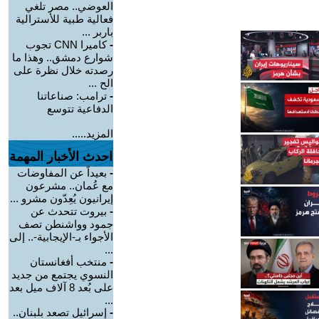
العوضي.. مصر تلغي
فعالية طبية للأسترالية
باربر ...
-
كاميرا CNN تجوب
شوارع دمشق.. وهذا ما
رصدته خلال نظرة على
الح ...
-
ترامب: صناعاتنا
الدفاعية تتوسع
المزيد.....
احدث الأخبار المهمة
-
بعيداً عن المفاوضات
مع عُمان.. مشرعون
إيرانيون يُعِدّون مشرو ...
-
بيروت تتحدث عن
جمود وواشنطن تصف
الأجواء بـ-الإيجابية-.. إلى
...
-
منتخب أفغانستان
النسوي يجتمع من جديد
على بُعد 8 آلاف ميل بعد
...
-
إسرائيل تصعد بلبنان..