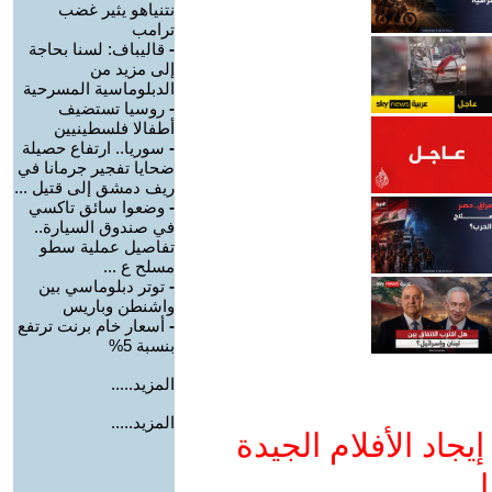
نتنياهو يثير غضب
ترامب
-
قاليباف: لسنا بحاجة
إلى مزيد من
الدبلوماسية المسرحية
-
روسيا تستضيف
أطفالا فلسطينيين
-
سوريا.. ارتفاع حصيلة
ضحايا تفجير جرمانا في
ريف دمشق إلى قتيل ...
-
وضعوا سائق تاكسي
في صندوق السيارة..
تفاصيل عملية سطو
مسلح ع ...
-
توتر دبلوماسي بين
واشنطن وباريس
-
أسعار خام برنت ترتفع
بنسبة 5%
المزيد.....
المزيد.....
جاد الأفلام الجيدة
ا