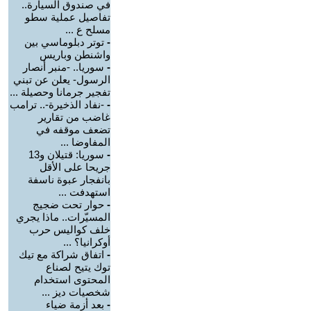
في صندوق السيارة..
تفاصيل عملية سطو
مسلح ع ...
-
توتر دبلوماسي بين
واشنطن وباريس
-
سوريا.. -منبر أنصار
الرسول- يعلن عن تبني
تفجير جرمانا وحصيلة ...
-
-نفاد الذخيرة-.. ترامب
غاضب من تقارير
تضعف موقفه في
المفاوضا ...
-
سوريا: قتيلان و13
جريحا على الأقل
بانفجار عبوة ناسفة
استهدفت ...
-
حوار تحت ضجيج
المسيّرات.. ماذا يجري
خلف كواليس حرب
أوكرانيا؟ ...
-
اتفاق شراكة مع تيك
توك يتيح لصناع
المحتوى استخدام
شخصيات ديز ...
-
بعد أزمة ضياء