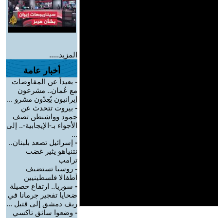
المزيد.....
أخبار عامة
-
بعيداً عن المفاوضات
مع عُمان.. مشرعون
إيرانيون يُعِدّون مشرو ...
-
بيروت تتحدث عن
جمود وواشنطن تصف
الأجواء بـ-الإيجابية-.. إلى
...
-
إسرائيل تصعد بلبنان..
نتنياهو يثير غضب
ترامب
-
روسيا تستضيف
أطفالا فلسطينيين
-
سوريا.. ارتفاع حصيلة
ضحايا تفجير جرمانا في
ريف دمشق إلى قتيل ...
-
وضعوا سائق تاكسي