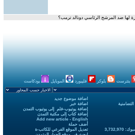
ة لها ضد المرشح الرئاسي دونالد ترمب؟
بنترست
بلوكر
فليبورد
الموبايل
بودكاست
اضافة موضوع جديد
التضامنية
اضافة خبر
إضافة يوتيوب-فلم إلى يوتيوب التمدن
إضافة كتاب إلى مكتبة التمدن
Add new article - English
أضف حملة
3,732,97
تعديل الموقع الفرعي للكاتب-ة
ابحث في موقع الحوار المتمدن