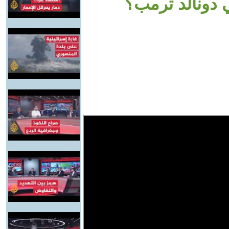
 دونالد ترمب؟