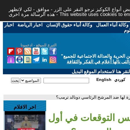
 أنواع الكوكيز نرجو النقر على الزر - موافق - لكي لاتظهر
This website uses cookies to ensure you ge
وكالة أنباء العمال
-
وكالة أنباء حقوق الإنسان
-
اخبار الرياضة
-
اخبار
لوم
التبرع للموقع - ادعمونا
حرية والعدالة الاجتماعية للجميع
"
تى نالها أعلام في الفكر والثقافة
قر هنا لاستخدام الموقع البديل
كوردي
English
ة لها ضد المرشح الرئاسي دونالد ترمب؟
اخر الافلام
يس التوقعات في أول