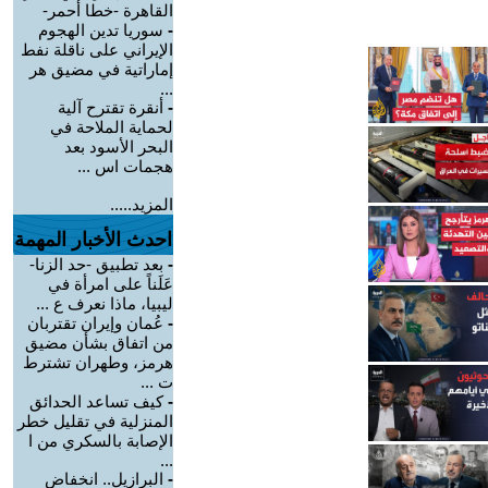
القاهرة -خطا أحمر-
-
سوريا تدين الهجوم
الإيراني على ناقلة نفط
إماراتية في مضيق هر
...
-
أنقرة تقترح آلية
لحماية الملاحة في
البحر الأسود بعد
هجمات اس ...
المزيد.....
احدث الأخبار المهمة
-
بعد تطبيق -حد الزنا-
عَلَناً على امرأة في
ليبيا، ماذا نعرف ع ...
-
عُمان وإيران تقتربان
من اتفاق بشأن مضيق
هرمز، وطهران تشترط
ت ...
-
كيف تساعد الحدائق
المنزلية في تقليل خطر
الإصابة بالسكري من ا
...
-
البرازيل.. انخفاض