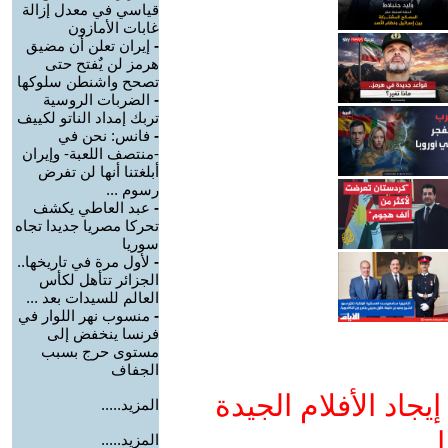
قياسي في معدل إزالة
غابات الأمازون
-
إيران تعلن أن مضيق
هرمز لن يٌفتح حتى
تصحح واشنطن سلوكها
-
الضربات الروسية
تربك إمداد الناتو لكييف
-
فانس: نحن في
-منتصف اللعبة- وإيران
أبلغتنا أنها لن تفرض
رسوم ...
-
عبد العاطي يكشف
تحركا مصريا جديدا تجاه
سوريا
-
لأول مرة في تاريخها..
الجزائر تتأهل لكأس
العالم للسيدات بعد ...
-
منسوب نهر اللوار في
فرنسا ينخفض إلى
مستوى حرج بسبب
الجفاف
جاد الأفلام الجيدة
المزيد.....
ا
المزيد.....