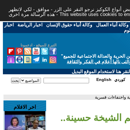
 أنواع الكوكيز نرجو النقر على الزر - موافق - لكي لاتظهر
This website uses cookies to ensure you ge
وكالة أنباء العمال
-
وكالة أنباء حقوق الإنسان
-
اخبار الرياضة
-
اخبار
لوم
التبرع للموقع - ادعمونا
حرية والعدالة الاجتماعية للجميع
"
تى نالها أعلام في الفكر والثقافة
قر هنا لاستخدام الموقع البديل
كوردي
English
 واختفاءات قسرية
اخر الافلام
 الشيخة حسينة..