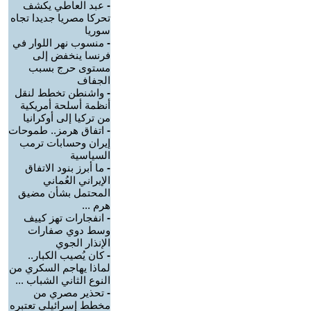
-
عبد العاطي يكشف
تحركا مصريا جديدا تجاه
سوريا
-
منسوب نهر اللوار في
فرنسا ينخفض إلى
مستوى حرج بسبب
الجفاف
-
واشنطن تخطط لنقل
أنظمة أسلحة أمريكية
من تركيا إلى أوكرانيا
-
اتفاق هرمز.. طموحات
إيران وحسابات ترمب
السياسية
-
ما أبرز بنود الاتفاق
الإيراني العُماني
المحتمل بشأن مضيق
هرم ...
-
انفجارات تهز كييف
وسط دوي صفارات
الإنذار الجوي
-
كان يُصيب الكبار..
لماذا يهاجم السكري من
النوع الثاني الشباب ...
-
تحذير مصري من
مخطط إسرائيلي تعتبره