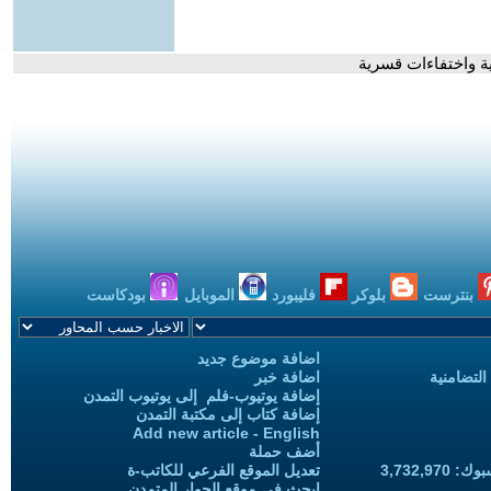
 واختفاءات قسرية
بنترست
بلوكر
فليبورد
الموبايل
بودكاست
اضافة موضوع جديد
التضامنية
اضافة خبر
إضافة يوتيوب-فلم إلى يوتيوب التمدن
إضافة كتاب إلى مكتبة التمدن
Add new article - English
أضف حملة
3,732,97
تعديل الموقع الفرعي للكاتب-ة
ابحث في موقع الحوار المتمدن