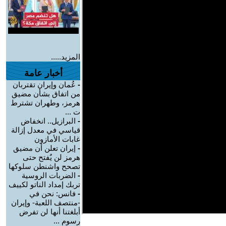
المزيد.....
أخبار عامة
-
عُمان وإيران تقتربان
من اتفاق بشأن مضيق
هرمز، وطهران تشترط
ت ...
-
البرازيل.. انخفاض
قياسي في معدل إزالة
غابات الأمازون
-
إيران تعلن أن مضيق
هرمز لن يٌفتح حتى
تصحح واشنطن سلوكها
-
الضربات الروسية
تربك إمداد الناتو لكييف
-
فانس: نحن في
-منتصف اللعبة- وإيران
أبلغتنا أنها لن تفرض
رسوم ...