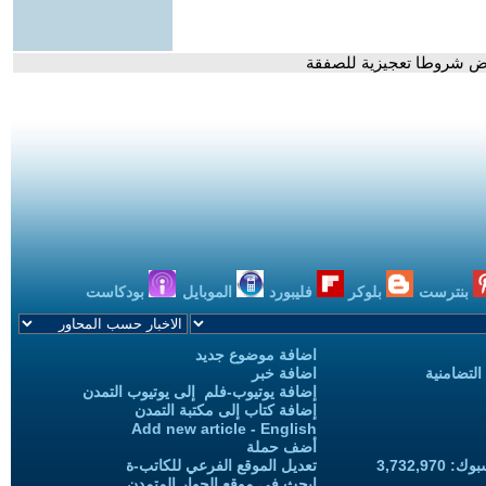
فرض شروطا تعجيزية للصفقة
بنترست
بلوكر
فليبورد
الموبايل
بودكاست
اضافة موضوع جديد
التضامنية
اضافة خبر
إضافة يوتيوب-فلم إلى يوتيوب التمدن
إضافة كتاب إلى مكتبة التمدن
Add new article - English
أضف حملة
3,732,97
تعديل الموقع الفرعي للكاتب-ة
ابحث في موقع الحوار المتمدن