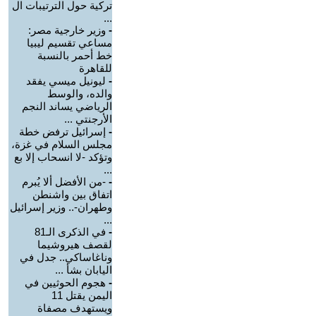
تركية حول الترتيبات ال
...
-
وزير خارجية مصر:
مساعي تقسيم ليبيا
خط أحمر بالنسبة
للقاهرة
-
ليونيل ميسي يفقد
والده، والوسط
الرياضي يساند النجم
الأرجنتي ...
-
إسرائيل ترفض خطة
مجلس السلام في غزة،
وتؤكد -لا انسحاب إلا بع
...
-
-من الأفضل ألا يُبرم
اتفاق بين واشنطن
وطهران-.. وزير إسرائيل
...
-
في الذكرى الـ81
لقصف هيروشيما
وناغاساكي.. جدل في
اليابان بشأ ...
-
هجوم الحوثيين في
اليمن يقتل 11
ويستهدف مصفاة