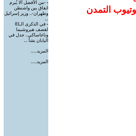
-
-من الأفضل ألا يُبرم
وتيوب التمدن
اتفاق بين واشنطن
وطهران-.. وزير إسرائيل
...
-
في الذكرى الـ81
لقصف هيروشيما
وناغاساكي.. جدل في
اليابان بشأ ...
المزيد.....
المزيد.....