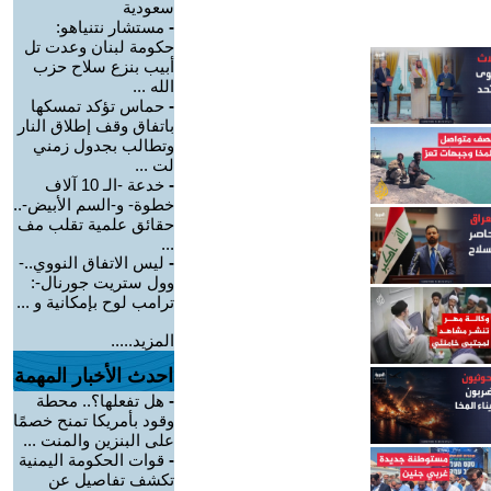
سعودية
-
مستشار نتنياهو:
حكومة لبنان وعدت تل
أبيب بنزع سلاح حزب
الله ...
-
حماس تؤكد تمسكها
باتفاق وقف إطلاق النار
وتطالب بجدول زمني
لت ...
-
خدعة -الـ 10 آلاف
خطوة- و-السم الأبيض-..
حقائق علمية تقلب مف
...
-
ليس الاتفاق النووي..-
وول ستريت جورنال-:
ترامب لوح بإمكانية و ...
المزيد.....
احدث الأخبار المهمة
-
هل تفعلها؟.. محطة
وقود بأمريكا تمنح خصمًا
على البنزين والمنت ...
-
قوات الحكومة اليمنية
تكشف تفاصيل عن