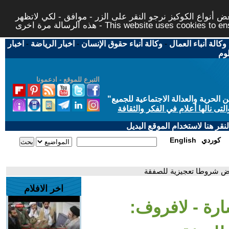
 أنواع الكوكيز نرجو النقر على الزر - موافق - لكي لاتظهر
This website uses cookies to ensure you ge
وكالة أنباء العمال
-
وكالة أنباء حقوق الإنسان
-
اخبار الرياضة
-
اخبار
لوم
التبرع للموقع - ادعمونا
حرية والعدالة الاجتماعية للجميع
"
تى نالها أعلام في الفكر والثقافة
قر هنا لاستخدام الموقع البديل
كوردي
English
فرض شروطا تعجيزية للصفقة
اخر الافلام
شارة - لافروف: