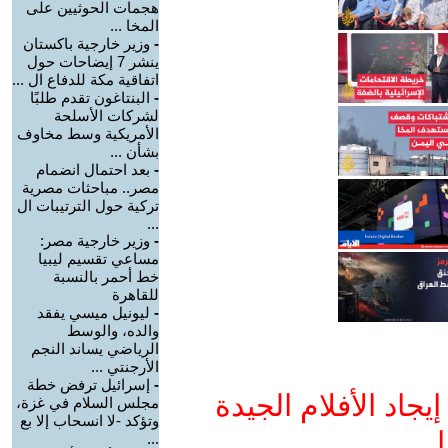
هجمات الحوثيين على
المخا ...
-
وزير خارجية باكستان
ينشر 7 إيضاحات حول
اتفاقية مكة للدفاع ال ...
-
البنتاغون تقدم طلبًا
لشركات الأسلحة
الأمريكية وسط مخاوف
بشأن ...
-
بعد احتمال انضمام
مصر.. مباحثات مصرية
تركية حول الترتيبات ال
...
-
وزير خارجية مصر:
مساعي تقسيم ليبيا
خط أحمر بالنسبة
للقاهرة
-
ليونيل ميسي يفقد
والده، والوسط
الرياضي يساند النجم
الأرجنتي ...
-
إسرائيل ترفض خطة
جاد الأفلام الجيدة
مجلس السلام في غزة،
وتؤكد -لا انسحاب إلا بع
ا
...