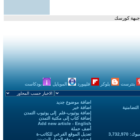
 جبهة كورسك
بنترست
بلوكر
فليبورد
الموبايل
بودكاست
اضافة موضوع جديد
التضامنية
اضافة خبر
إضافة يوتيوب-فلم إلى يوتيوب التمدن
إضافة كتاب إلى مكتبة التمدن
Add new article - English
أضف حملة
3,732,97
تعديل الموقع الفرعي للكاتب-ة
ابحث في موقع الحوار المتمدن