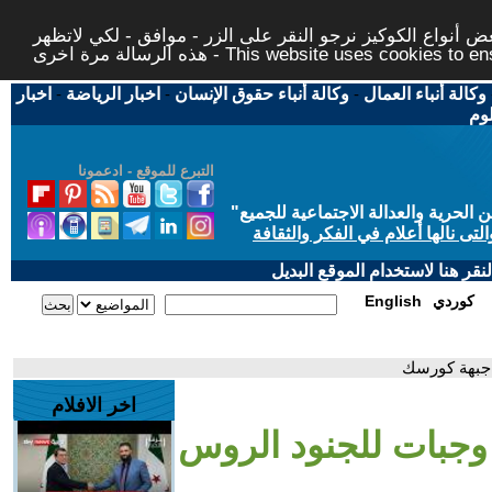
 أنواع الكوكيز نرجو النقر على الزر - موافق - لكي لاتظهر
This website uses cookies to ensure you ge
وكالة أنباء العمال
-
وكالة أنباء حقوق الإنسان
-
اخبار الرياضة
-
اخبار
لوم
التبرع للموقع - ادعمونا
حرية والعدالة الاجتماعية للجميع
"
تى نالها أعلام في الفكر والثقافة
قر هنا لاستخدام الموقع البديل
كوردي
English
 جبهة كورسك
اخر الافلام
م وجبات للجنود الروس