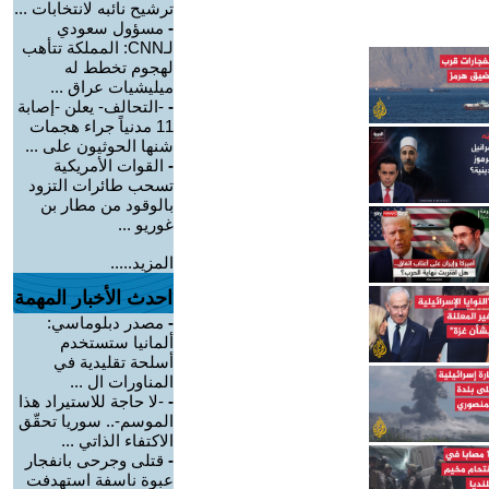
ترشيح نائبه لانتخابات ...
-
مسؤول سعودي
لـCNN: المملكة تتأهب
لهجوم تخطط له
ميليشيات عراق ...
-
-التحالف- يعلن -إصابة
11 مدنياً جراء هجمات
شنها الحوثيون على ...
-
القوات الأمريكية
تسحب طائرات التزود
بالوقود من مطار بن
غوريو ...
المزيد.....
احدث الأخبار المهمة
-
مصدر دبلوماسي:
ألمانيا ستستخدم
أسلحة تقليدية في
المناورات ال ...
-
-لا حاجة للاستيراد هذا
الموسم-.. سوريا تحقّق
الاكتفاء الذاتي ...
-
قتلى وجرحى بانفجار
عبوة ناسفة استهدفت