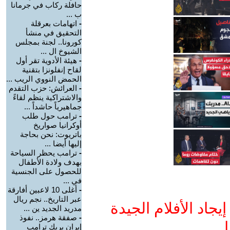
حافلة ركاب في جرمانا
ب ...
-
اتهامات بعرقلة
التحقيق في منشأ
كورونا.. لجنة بمجلس
الشيوخ ال ...
-
هيئة الأدوية تقر أول
لقاح إنفلونزا بتقنية
الحمض النووي الريب ...
-
العرائش: حزب التقدم
والاشتراكية ينظم لقاءً
جماهيرياً حاشداً ...
-
ترامب حول طلب
أوكرانيا صواريخ
باتريوت: نحن بحاجة
إليها أيضا ...
-
ترامب يحظر السياحة
بهدف ولادة الأطفال
للحصول على الجنسية
في ...
-
أغلى 10 لاعبين أفارقة
عبر التاريخ.. نجم ريال
جاد الأفلام الجيدة
مدريد الجديد ين ...
-
صفقة هرمز.. نفوذ
ا
إيران يربك ترامب