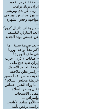
-
صفقة هرمز.. نفوذ
إيران يربك ترامب
-
أريانا غراندي وبريتني
سبيرز وجاستن بيبر في
مواجهة وحش الشهرة
...
-
من يخلف دانيال كريغ؟
العد التنازلي للكشف
عن جيمس بوند الجديد
...
-
بعد صدمة سبتة.. ما
أكبر تحدٍّ يواجه أوروبا
في ملف الهجرة؟
-
إصابات لا تُرى.. حرب
إيران تعيد فتح ملف
أدمغة الجنود الأمريك ...
-
زامير يعلن ملاحقة
نخبة حماس.. فما مصير
خريطة مجلس السلام؟
-
ما وراء الخبر.. حماس
تقبل بحصر السلاح
مقابل الانسحاب
وإسرائي ...
-
-الأمر سابق لأوانه-..
ترامب يرفض تأييد