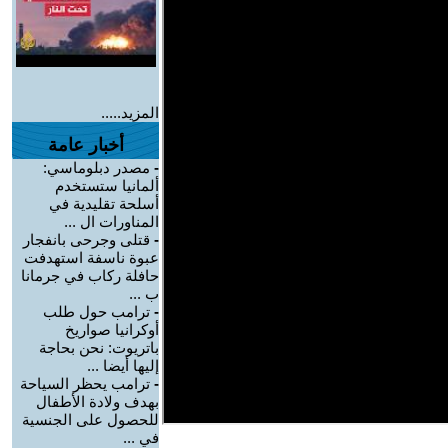
المزيد.....
أخبار عامة
-
مصدر دبلوماسي:
ألمانيا ستستخدم
أسلحة تقليدية في
المناورات ال ...
-
قتلى وجرحى بانفجار
عبوة ناسفة استهدفت
حافلة ركاب في جرمانا
ب ...
-
ترامب حول طلب
أوكرانيا صواريخ
باتريوت: نحن بحاجة
إليها أيضا ...
-
ترامب يحظر السياحة
بهدف ولادة الأطفال
للحصول على الجنسية
في ...