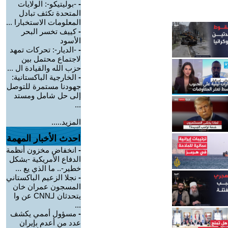
-
-بوليتيكو-: الولايات
المتحدة تكثف تبادل
المعلومات الاستخبارا ...
-
كييف تخسر البحر
الأسود
-
-الديار-: تحركات تمهد
لاجتماع محتمل بين
حزب الله والقيادة ال ...
-
الخارجية الباكستانية:
جهودنا مستمرة للتوصل
إلى حل شامل ومستد
...
المزيد.....
احدث الأخبار المهمة
-
انخفاض مخزون أنظمة
الدفاع الأمريكية -بشكل
خطير-.. ما الذي يع ...
-
نجلا الزعيم الباكستاني
المسجون عمران خان
يتحدثان لـCNN عن وا
...
-
مسؤول أممي يكشف
عدد من أعدم بإيران