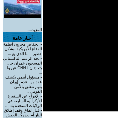
المزيد.....
أخبار عامة
-
انخفاض مخزون أنظمة
الدفاع الأمريكية -بشكل
خطير-.. ما الذي يع ...
-
نجلا الزعيم الباكستاني
المسجون عمران خان
يتحدثان لـCNN عن وا
...
-
مسؤول أممي يكشف
عدد من أعدم بإيران
بتهم تتعلق بالأمن
القومي ...
-
الإفراج عن السفيرة
الأوكرانية السابقة في
الولايات المتحدة بك ...
-
قبل اتفاق وقف إطلاق
النار أم بعده؟.. الجيش