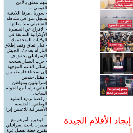
بتهم تتعلق بالأمن
القومي ...
-
سوريا.. مرفأ اللاذقية
يسجل نموا في نشاطه
التشغيلي منذ مطلع ا ...
-
الإفراج عن السفيرة
الأوكرانية السابقة في
الولايات المتحدة بك ...
-
قبل اتفاق وقف إطلاق
النار أم بعده؟.. الجيش
الإسرائيلي يحقق ف ...
-
حزب اليسار يسحب
رسائل الدعم الموجهة
إلى سجناء فلسطينيين
-
مقتل جنديين
إسرائيليين ومواطن
لبناني تزامناً مع الجولة
الساب ...
-
رفضتا ترديد النشيد
الوطني.. الجنسية
الأسترالية للاعبتين إيرا
...
جاد الأفلام الجيدة
-
-ليتدبروا أمرهم مع
مصر-.. باحث إسرائيلي
ا
يقترح خطة لفصل غزة