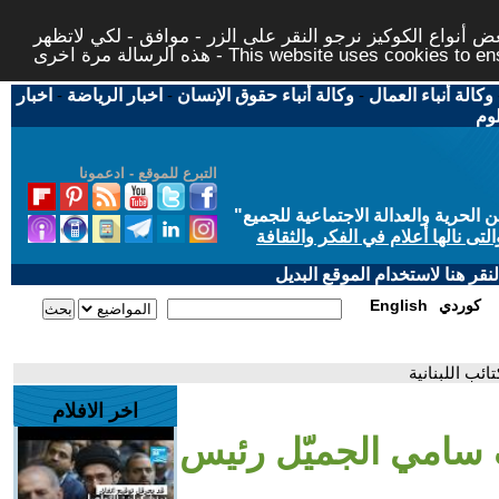
 أنواع الكوكيز نرجو النقر على الزر - موافق - لكي لاتظهر
This website uses cookies to ensure you ge
وكالة أنباء العمال
-
وكالة أنباء حقوق الإنسان
-
اخبار الرياضة
-
اخبار
لوم
التبرع للموقع - ادعمونا
حرية والعدالة الاجتماعية للجميع
"
تى نالها أعلام في الفكر والثقافة
قر هنا لاستخدام الموقع البديل
كوردي
English
ئب اللبنانية
اخر الافلام
ف سامي الجميّل رئيس