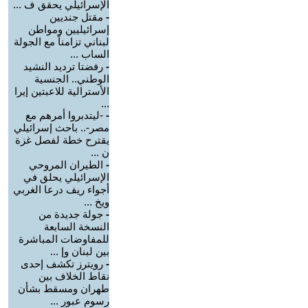
الإسرائيلي يحقق ف ...
-
مقتل جنديين
إسرائيليين ومواطن
لبناني تزامناً مع الجولة
الساب ...
-
رفضتا ترديد النشيد
الوطني.. الجنسية
الأسترالية للاعبتين إيرا
...
-
-ليتدبروا أمرهم مع
مصر-.. باحث إسرائيلي
يقترح خطة لفصل غزة
ن ...
-
الطيران المروحي
الإسرائيلي يحلق في
أجواء ريف درعا الغربي
ويخ ...
-
جولة جديدة من
النسخة السابعة
للمفاوضات المباشرة
بين لبنان وإ ...
-
رويترز تكشف إحدى
نقاط الخلاف بين
طهران ومسقط بشأن
رسوم عبور ...