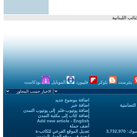
ئب اللبنانية
بنترست
بلوكر
فليبورد
الموبايل
بودكاست
اضافة موضوع جديد
التضامنية
اضافة خبر
إضافة يوتيوب-فلم إلى يوتيوب التمدن
إضافة كتاب إلى مكتبة التمدن
Add new article - English
أضف حملة
3,732,97
تعديل الموقع الفرعي للكاتب-ة
ابحث في موقع الحوار المتمدن