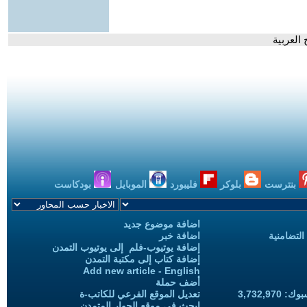
العربية
بنترست
بلوكر
فليبورد
الموبايل
بودكاست
اضافة موضوع جديد
التضامنية
اضافة خبر
إضافة يوتيوب-فلم إلى يوتيوب التمدن
إضافة كتاب إلى مكتبة التمدن
Add new article - English
أضف حملة
3,732,97
تعديل الموقع الفرعي للكاتب-ة
ابحث في موقع الحوار المتمدن