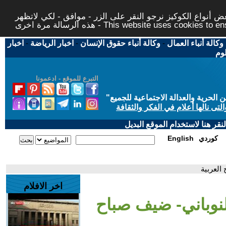
 أنواع الكوكيز نرجو النقر على الزر - موافق - لكي لاتظهر
This website uses cookies to ensure you ge
وكالة أنباء العمال
-
وكالة أنباء حقوق الإنسان
-
اخبار الرياضة
-
اخبار
لوم
التبرع للموقع - ادعمونا
حرية والعدالة الاجتماعية للجميع
"
تى نالها أعلام في الفكر والثقافة
قر هنا لاستخدام الموقع البديل
كوردي
English
العربية
اخر الافلام
النوباني- ضيف صباح