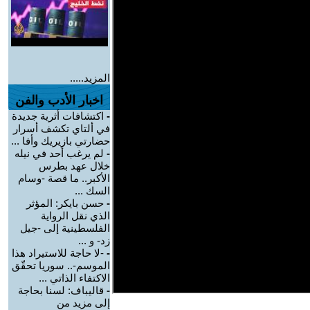
المزيد.....
اخبار الأدب والفن
-
اكتشافات أثرية جديدة
في ألتاي تكشف أسرار
حضارتي بازيريك وأفا ...
-
لم يرغب أحد في نيله
خلال عهد بطرس
الأكبر.. ما قصة -وسام
السك ...
-
حسن بايكر: المؤثر
الذي نقل الرواية
الفلسطينية إلى -جيل
زد- و ...
-
-لا حاجة للاستيراد هذا
الموسم-.. سوريا تحقّق
الاكتفاء الذاتي ...
-
قاليباف: لسنا بحاجة
إلى مزيد من