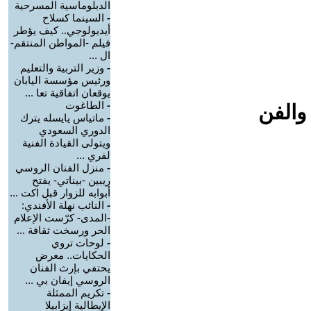
الدبلوماسية المسرحية
-
السينما كسلاح
أيديولوجي.. كيف يؤطر
فيلم -المواطن المنتقم-
ال ...
-
وزير التربية والتعليم
ورئيس مؤسسة اليابان
يوقعان اتفاقية تعا ...
-
الطاغوت
والفن
-
ماتياس يايسله يترك
الدوري السعودي
ويتولى القيادة الفنية
لفري ...
-
منزل الفنان الروسي
ريبين -بيناتي- يفتح
أبوابه للزوار قبل اكت ...
-
النائب نهلة الأفندي:
-المدى- كرّست الإعلام
الحر ورسخت ثقافة ...
-
لوحات تروي
الحكايات.. معرض
يحتفي بإرث الفنان
الروسي إيفان بي ...
-
تكريم الممثلة
الإيطالية إيزابيلا