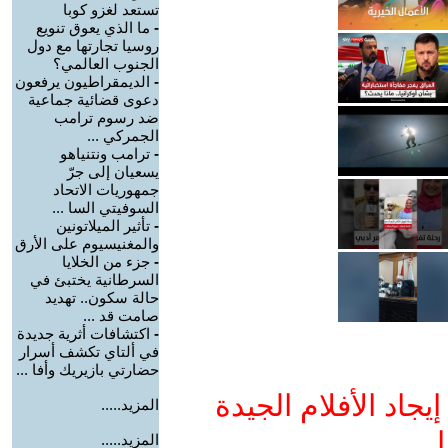
تستعد لغزو كوبا
-
ما الذي يعوق تنويع
روسيا تجارتها مع دول
الجنوب العالمي؟
-
الديمقراطيون يرفعون
دعوى قضائية جماعية
ضد رسوم ترامب
الجمركي ...
-
ترامب ونتنياهو
يسعيان إلى جرّ
جمهوريات الاتحاد
السوفيتي السا ...
-
تأثير الميلاتونين
والمغنيسيوم على الأرق
-
جزء من الخلايا
السرطانية يختبئ في
حالة سكون.. تهديد
صامت قد ...
-
اكتشافات أثرية جديدة
في ألتاي تكشف أسرار
حضارتي بازيريك وأفا ...
جاد الأفلام الجيدة
المزيد.....
ا
المزيد.....