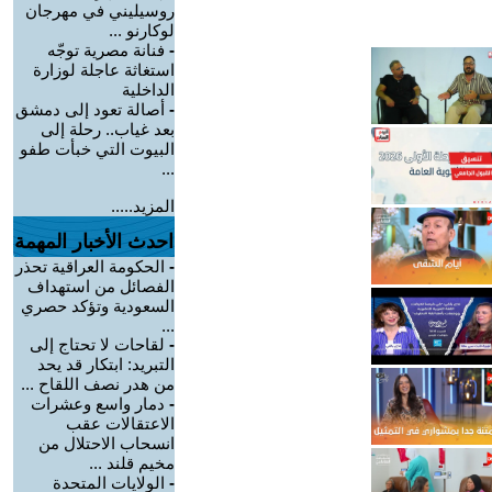
روسيليني في مهرجان
لوكارنو ...
-
فنانة مصرية توجّه
استغاثة عاجلة لوزارة
الداخلية
-
أصالة تعود إلى دمشق
بعد غياب.. رحلة إلى
البيوت التي خبأت طفو
...
المزيد.....
احدث الأخبار المهمة
-
الحكومة العراقية تحذر
الفصائل من استهداف
السعودية وتؤكد حصري
...
-
لقاحات لا تحتاج إلى
التبريد: ابتكار قد يحد
من هدر نصف اللقاح ...
-
دمار واسع وعشرات
الاعتقالات عقب
انسحاب الاحتلال من
مخيم قلند ...
-
الولايات المتحدة