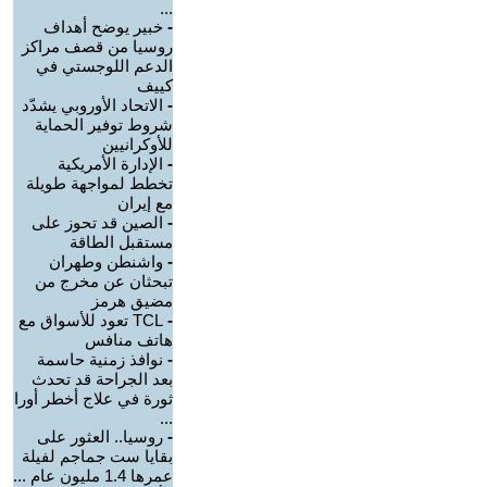
...
-
خبير يوضح أهداف
روسيا من قصف مراكز
الدعم اللوجستي في
كييف
-
الاتحاد الأوروبي يشدّد
شروط توفير الحماية
للأوكرانيين
-
الإدارة الأمريكية
تخطط لمواجهة طويلة
مع إيران
-
الصين قد تحوز على
مستقبل الطاقة
-
واشنطن وطهران
تبحثان عن مخرج من
مضيق هرمز
-
TCL تعود للأسواق مع
هاتف منافس
-
نوافذ زمنية حاسمة
بعد الجراحة قد تحدث
ثورة في علاج أخطر أورا
...
-
روسيا.. العثور على
بقايا ست جماجم لفيلة
عمرها 1.4 مليون عام ...