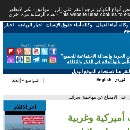
 أنواع الكوكيز نرجو النقر على الزر - موافق - لكي لاتظهر
This website uses cookies to ensure you ge
وكالة أنباء العمال
-
وكالة أنباء حقوق الإنسان
-
اخبار الرياضة
-
اخبار
لوم
التبرع للموقع - ادعمونا
حرية والعدالة الاجتماعية للجميع
"
تى نالها أعلام في الفكر والثقافة
قر هنا لاستخدام الموقع البديل
كوردي
English
ن على الامتناع عن مهاجمة إسرائيل
اخر الافلام
 أميركية وغربية