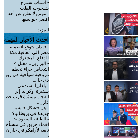
-
أسباب تسارع
شيخوخة القلب
-
موترولا تعلن عن أحد
أفضل حواسبها
المزيد.....
احدث الأخبار المهمة
-
فيدان يتوقع انضمام
مصر إلى اتفاقية مكة
للدفاع المشترك
-
البرازيل.. مقتل 4
أشخاص جراء تحطم
مروحية سياحية في ريو
دي جا ...
-
بلغاريا تستدعي
سفيرة أوكرانيا إثر
انفجار مسيّرة قرب خط
غاز إ ...
-
هل تتشكل فاشية
جديدة في بريطانيا؟
-
الطاقة السعودية:
إخماد حريق في منشأة
تابعة لأرامكو في جازان
...