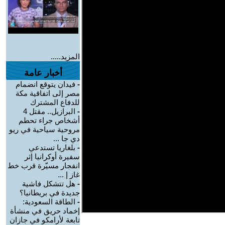
المزيد.....
أخبار عامة
-
فيدان يتوقع انضمام
مصر إلى اتفاقية مكة
للدفاع المشترك
-
البرازيل.. مقتل 4
أشخاص جراء تحطم
مروحية سياحية في ريو
دي جا ...
-
بلغاريا تستدعي
سفيرة أوكرانيا إثر
انفجار مسيّرة قرب خط
غاز إ ...
-
هل تتشكل فاشية
جديدة في بريطانيا؟
-
الطاقة السعودية:
إخماد حريق في منشأة
تابعة لأرامكو في جازان