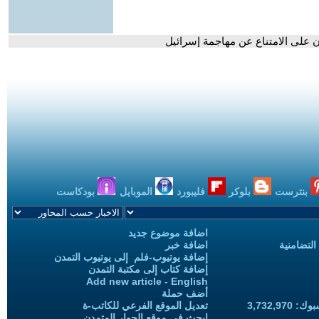
ن على الامتناع عن مهاجمة إسرائيل
بنترست
بلوكر
فليبورد
الموبايل
بودكاست
اضافة موضوع جديد
التضامنية
اضافة خبر
إضافة يوتيوب-فلم إلى يوتيوب التمدن
إضافة كتاب إلى مكتبة التمدن
Add new article - English
أضف حملة
3,732,97
تعديل الموقع الفرعي للكاتب-ة
ابحث في موقع الحوار المتمدن