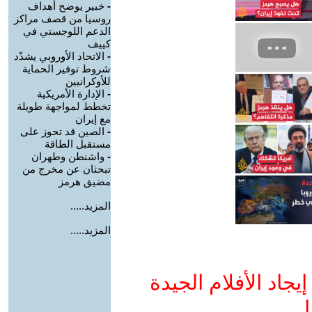
-
خبير يوضح أهداف
روسيا من قصف مراكز
الدعم اللوجستي في
كييف
-
الاتحاد الأوروبي يشدّد
شروط توفير الحماية
للأوكرانيين
-
الإدارة الأمريكية
تخطط لمواجهة طويلة
مع إيران
-
الصين قد تحوز على
مستقبل الطاقة
-
واشنطن وطهران
تبحثان عن مخرج من
مضيق هرمز
المزيد.....
المزيد.....
جاد الأفلام الجيدة
ا