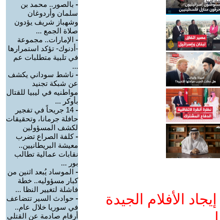
-
بالصور.. محمد بن
سلمان وأردوغان
وشهباز شريف يؤدون
صلاة الجمع ...
-
الإمارات.. مجموعة
-أدنوك- تؤكد استمرارها
في تلبية متطلبات عم
...
-
ناشط سوداني يكشف
عن شبكة تجنيد
مواطنيه في ليبيا للقتال
بأوكر ...
-
14 جريحاً في تفجير
حافلة جرمانا، وتحقيقات
لكشف المسؤولين
-
كلفة الصراع تضرب
معيشة البريطانيين..
نقابات عمالية تطالب
بور ...
-
الموساد يُبعد اثنين من
كبار مسؤوليه.. خطة
فاشلة لتغيير النظا ...
جاد الأفلام الجيدة
-
حوادث السير تتضاعف
في سوريا خلال عام..
ا
أرقام صادمة عن القتلى