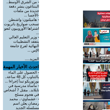
-
من الشرق الأوسط..
البنتاغون ينشر دفعة
جديدة من ملفات
-الأجسا ...
-
هاميلتون: واشنطن
تسحب صواريخ باتريوت
اشتراها الأوروبيون لتعو
...
-
وزير التعليم العالي
يتفقد التشطيبات
النهائية لفرع جامعة
الإس ...
المزيد.....
احدث الأخبار المهمة
-
الحصول على الماء
بالتناوب كل 48 ساعة..
بورتوريكو تبدأ إجراءا ...
-
مأساة مدرسية في
تايلاند.. مقتل 7 أشخاص
في هجوم مسلح
-
-عشماوي-.. محمد
رمضان يعلن اسم
مسلسله الجديد