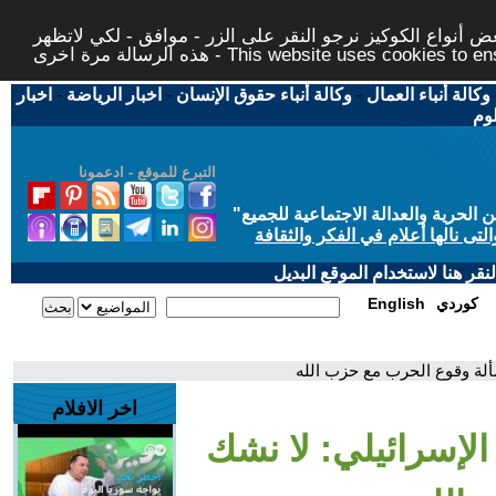
 أنواع الكوكيز نرجو النقر على الزر - موافق - لكي لاتظهر
This website uses cookies to ensure you ge
وكالة أنباء العمال
-
وكالة أنباء حقوق الإنسان
-
اخبار الرياضة
-
اخبار
لوم
التبرع للموقع - ادعمونا
حرية والعدالة الاجتماعية للجميع
"
تى نالها أعلام في الفكر والثقافة
قر هنا لاستخدام الموقع البديل
كوردي
English
مسألة وقوع الحرب مع حزب الله
اخر الافلام
م الإسرائيلي: لا نشك