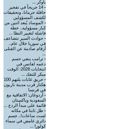
بأوكر ...
-
14 جريحاً في تفجير
حافلة جرمانا، وتحقيقات
لكشف المسؤولين
-
الموساد يُبعد اثنين من
كبار مسؤوليه.. خطة
فاشلة لتغيير النظا ...
-
حوادث السير تتضاعف
في سوريا خلال عام..
أرقام صادمة عن القتلى
...
-
ترامب ينفي حسم
دعمه لفانس في
انتخابات 2028: الوقت
مبكر للتفك ...
-
حريق غابات يلتهم 100
هكتار قرب مدينة ناربون
في فرنسا
-
أردوغان: الاتفاقية مع
السعودية وباكستان
قائمة على مبدأ الردع ...
-
ظل ثابتا في مكانه
لست ساعات!.. جسم
دائري غامض في سماء
كولورا ...