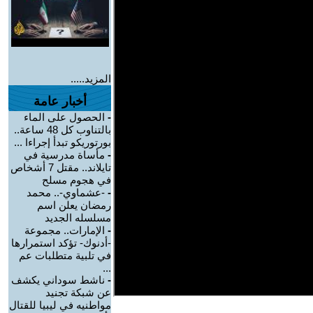
المزيد.....
أخبار عامة
-
الحصول على الماء
بالتناوب كل 48 ساعة..
بورتوريكو تبدأ إجراءا ...
-
مأساة مدرسية في
تايلاند.. مقتل 7 أشخاص
في هجوم مسلح
-
-عشماوي-.. محمد
رمضان يعلن اسم
مسلسله الجديد
-
الإمارات.. مجموعة
-أدنوك- تؤكد استمرارها
في تلبية متطلبات عم
...
-
ناشط سوداني يكشف
عن شبكة تجنيد
مواطنيه في ليبيا للقتال