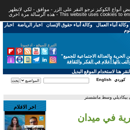
 أنواع الكوكيز نرجو النقر على الزر - موافق - لكي لاتظهر
This website uses cookies to ensure you ge
وكالة أنباء العمال
-
وكالة أنباء حقوق الإنسان
-
اخبار الرياضة
-
اخبار
لوم
التبرع للموقع - ادعمونا
حرية والعدالة الاجتماعية للجميع
"
تى نالها أعلام في الفكر والثقافة
قر هنا لاستخدام الموقع البديل
كوردي
English
ن بيكاديلي وسط مانشستر
اخر الافلام
ية في ميدان