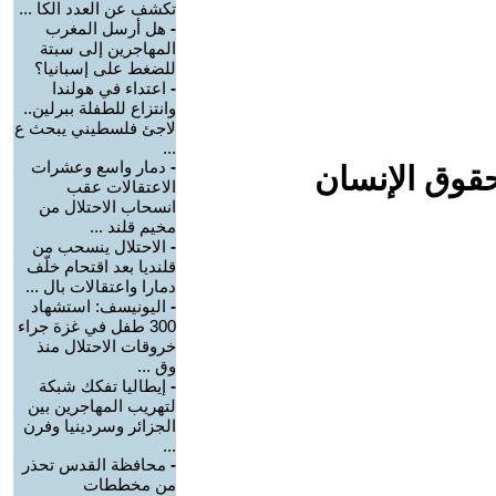
تكشف عن العدد الكا ...
-
هل أرسل المغرب
المهاجرين إلى سبتة
للضغط على إسبانيا؟
-
اعتداء في هولندا
وانتزاع للطفلة ببرلين..
لاجئ فلسطيني يبحث ع
...
-
دمار واسع وعشرات
حقوق الإنسان
الاعتقالات عقب
انسحاب الاحتلال من
مخيم قلند ...
-
الاحتلال ينسحب من
قلنديا بعد اقتحام خلّف
دمارا واعتقالات بال ...
-
اليونيسف: استشهاد
300 طفل في غزة جراء
خروقات الاحتلال منذ
وق ...
-
إيطاليا تفكك شبكة
لتهريب المهاجرين بين
الجزائر وسردينيا وفرن
...
-
محافظة القدس تحذر
من مخططات