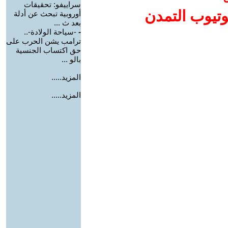
سراييفو: تحقيقات
وتيوب التمدن
أوروبية تبحث عن أدلة
بعد ث ...
-
-سياحة الولادة-..
ترامب يشن الحرب على
حق اكتساب الجنسية
بالو ...
المزيد.....
المزيد.....