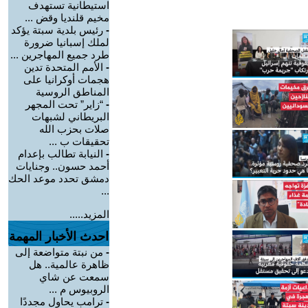
استيطانية تستهدف
مخيم قلنديا وقض ...
-
رئيس بلدية سبتة يؤكد
لملك إسبانيا ضرورة
طرد جميع المهاجرين ...
-
الأمم المتحدة تدين
هجمات أوكرانيا على
المناطق الروسية
-
“زاير” تحت المجهر
البريطاني لشبهات
صلات بحزب الله
تحقيقات ب ...
-
النيابة تطالب بإعدام
أحمد حسون.. وجنايات
دمشق تحدد موعد الحك
...
المزيد.....
احدث الأخبار المهمة
-
من نبتة متواضعة إلى
ظاهرة عالمية.. هل
سمعت عن شاي
الروبيوس م ...
-
ترامب يحاول مجددًا