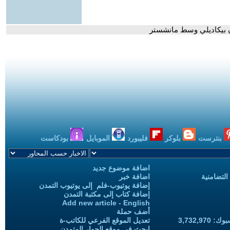
ن بيكاديلي وسط مانشستر
بنترست
بلوكر
فليبورد
الموبايل
بودكاست
اضافة موضوع جديد
التضامنية
اضافة خبر
إضافة يوتيوب-فلم إلى يوتيوب التمدن
إضافة كتاب إلى مكتبة التمدن
Add new article - English
أضف حملة
3,732,97
تعديل الموقع الفرعي للكاتب-ة
ابحث في موقع الحوار المتمدن