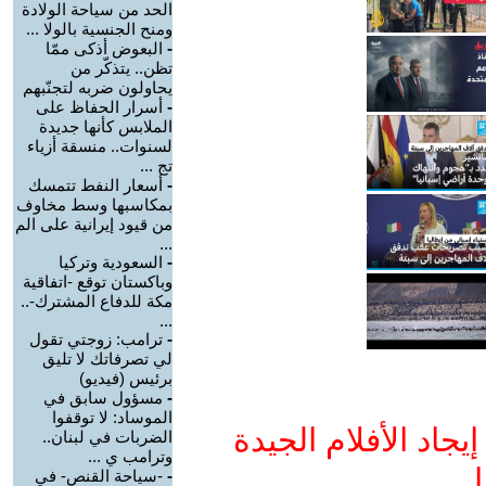
الحد من سياحة الولادة
ومنح الجنسية بالولا ...
-
البعوض أذكى ممّا
تظن.. يتذكّر من
يحاولون ضربه لتجنّبهم
-
أسرار الحفاظ على
الملابس كأنها جديدة
لسنوات.. منسقة أزياء
تج ...
-
أسعار النفط تتمسك
بمكاسبها وسط مخاوف
من قيود إيرانية على الم
...
-
السعودية وتركيا
وباكستان توقع -اتفاقية
مكة للدفاع المشترك-..
...
-
ترامب: زوجتي تقول
لي تصرفاتك لا تليق
برئيس (فيديو)
-
مسؤول سابق في
الموساد: لا توقفوا
جاد الأفلام الجيدة
الضربات في لبنان..
وترامب ي ...
ا
-
-سياحة القنص- في