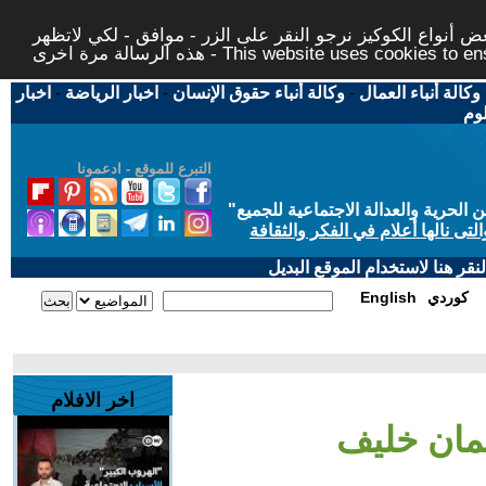
 أنواع الكوكيز نرجو النقر على الزر - موافق - لكي لاتظهر
This website uses cookies to ensure you ge
وكالة أنباء العمال
-
وكالة أنباء حقوق الإنسان
-
اخبار الرياضة
-
اخبار
لوم
التبرع للموقع - ادعمونا
حرية والعدالة الاجتماعية للجميع
"
تى نالها أعلام في الفكر والثقافة
قر هنا لاستخدام الموقع البديل
كوردي
English
اخر الافلام
يمان خليف