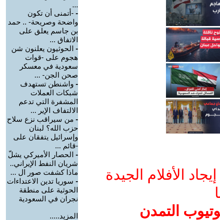
...
-
-أتمنى أن تكون
واضحة وصريحة- .. حمد
بن جاسم يعلق على
الاتفاق ...
-
الحوثيون يعلنون شن
هجوم على -قوات
سعودية في معسكر
صحن الجن- ...
-
واشنطن تستهدف
شبكات العملات
المشفرة التي تدعم
الالتفاف الإير ...
-
من سيراقب نزع سلاح
حزب الله؟ لبنان
وإسرائيل يتفقان على
-قائم ...
-
الحصار الأميركي يشلّ
شريان النفط الإيراني..
جاد الأفلام الجيدة
ماذا كشفت صور ال ...
-
سوريا تدين الاعتداءات
ا
الحوثية على منطقة
نجران في السعودية
وتيوب التمدن
المزيد.....