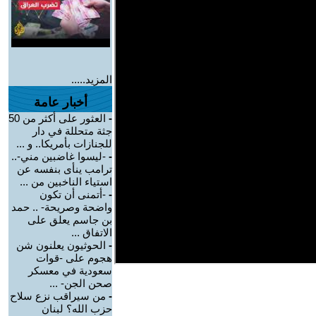
المزيد.....
أخبار عامة
-
العثور على أكثر من 50
جثة متحللة في دار
للجنازات بأمريكا.. و ...
-
-ليسوا غاضبين مني-..
ترامب ينأى بنفسه عن
استياء الناخبين من ...
-
-أتمنى أن تكون
واضحة وصريحة- .. حمد
بن جاسم يعلق على
الاتفاق ...
-
الحوثيون يعلنون شن
هجوم على -قوات
سعودية في معسكر
صحن الجن- ...
-
من سيراقب نزع سلاح
حزب الله؟ لبنان