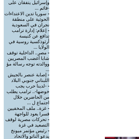
وإسرائيل يتفقان على
-قائم ...
-
سوريا تدين الاعتداءات
الحوثية على منطقة
نجران في السعودية
-
إعلام: إدارة ترامب
تدافع عن كنيسة
أرثوذكسية روسية في
الولايا ...
-
مصر.. الداخلية توقف
شابا أغضب المصريين
ووالدته توجه رسالة مؤ
...
-
إصابة عنصر بالجيش
اللبناني جنوبي البلاد
-
-لدينا حرب يجب
خوضها-.. ترامب يطلب
من الحاضرين خلال
اجتماع ل ...
-
غزة.. ملف المخفيين
قسرا يعود للواجهة
-
تحركات مصرية لوقف
التصعيد في غزة
-
رئيس مؤتمر ميونخ
يدعو الناتو والاتحاد