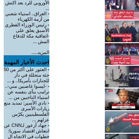
الأوروبي للرد بعد اكتش
...
-
العراق.. استياء شعبي
من أزمة الكهرباء
-
رئيس الوزراء القطري
الأسبق يعلق على
-اتفاقية مكة للدفاع
المش ...
المزيد.....
احدث الأخبار المهمة
-
العثور على أكثر من 50
جثة متحللة في دار
للجنازات بأمريكا.. و ...
-
-ليسوا غاضبين مني-..
ترامب ينأى بنفسه عن
استياء الناخبين من ...
-
نادي الأسير: تمديد منع
زيارات الأسرى
الفلسطينيين يكرّس
عزلهم ...
-
جهاد أزعور لـCNN عن
انتعاش اقتصاد سوريا:
خطوات في الاتجاه ال