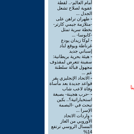
أمام العالم-.. لقطة
عفوية لصلاح تشعل
الجدل ...
-
طهران تراهن على
-متلازمة جيمي كارتر-
بخطة سرية تمثل
-كابوسا- ...
-
لوكا زيدان يودع
غرناطة ويوقع لناد
إسباني جديد
-
هيئة بحرية بريطانية:
سفينة تتعرض لمقذوف
مجهول قبالة سلطنة
عم ...
-
الاتحاد الإنجليزي يقر
قواعد جديدة بعد مأساة
ا
وفاة لاعب شاب
-
-حرب هجينة- بصبغة
استخباراتية؟.. بكين
تبحث في -البصمة
الإسرا ...
-
واردات الاتحاد
الأوروبي من الغاز
المسال الروسي ترتفع
14%