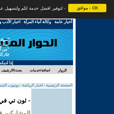
موافق - OK
لتوفير افضل خدمة لكم ولتسهيل عملي
أخبار عامة
-
وكالة أنباء المرأة
-
اخبار الأدب و
الموقع
يسارية
"من أج
حاز ال
إذا لديك
الزوار
اضافة/خدمات
بحث/الارشيف
الصفحة الرئيسية
-
اخبار الرياضة
-
يوتيوب التم
- ئون تي ف
المشاركين في