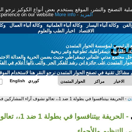
ة التصفح والنشر، الموقع يستخدم بعض أنواع الكوكيز نرجو النق
More info - المزيد
experience on our website
الفن
-
وكالة أنباء اليسار
-
وكالة أنباء العلمانية
-
وكالة أنباء العمال
-
وكا
الاقتصاد
-
اخبار الطب والعلوم
 الرئيسي لمؤسسة الحوار المتمدن
، علمانية، ديمقراطية، تطوعية وغير ربحية
ل مجتمع مدني علماني ديمقراطي حديث يضمن الحرية والعدالة الاجتم
حوار المتمدن على جائزة ابن رشد للفكر الحر والتى نالها أعلام في الفك
م مشاكل تقنية في تصفح الحوار المتمدن نرجو النقر هنا لاستخدام الموقع
كوردي
English
الاخبار
مراكز
الحوار المتمدن
دن
- الحريفة بيتنافسوا في بطولة 1 ضد 1،، تعالو نشوف آراء المشاركين في التنظيم والأجواء
ي
- الحريفة بيتنافسوا 
 التنظيم والأجواء