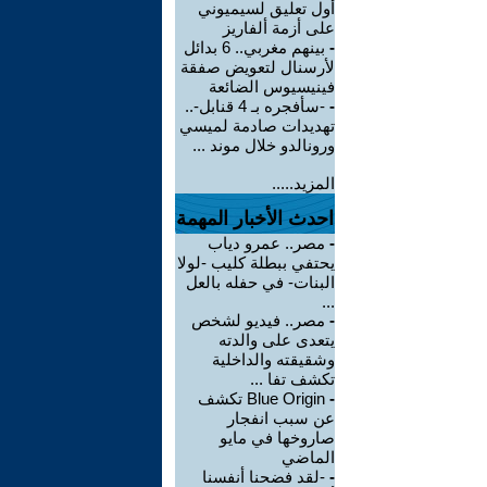
أول تعليق لسيميوني
على أزمة ألفاريز
-
بينهم مغربي.. 6 بدائل
لأرسنال لتعويض صفقة
فينيسيوس الضائعة
-
-سأفجره بـ 4 قنابل-..
تهديدات صادمة لميسي
ورونالدو خلال موند ...
المزيد.....
احدث الأخبار المهمة
-
مصر.. عمرو دياب
يحتفي ببطلة كليب -لولا
البنات- في حفله بالعل
...
-
مصر.. فيديو لشخص
يتعدى على والدته
وشقيقته والداخلية
تكشف تفا ...
-
Blue Origin تكشف
عن سبب انفجار
صاروخها في مايو
الماضي
-
-لقد فضحنا أنفسنا