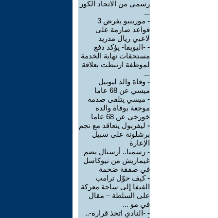
رسمي من الاتحاد الكور
...
-
مورينيو يفرض 3
قواعد صارمة على
لاعبي ريال مدريد
-
-اليويفا- يؤكد دفع
مستحقات نهاية الخدمة
لموظفة ارتبطت بعلاقة
...
-
وفاة والد ليونيل
ميسي عن 68 عاما
-
ميسي يتلقى صدمة
موجعة بوفاة والده
خورخي عن 68 عاما
-
ليفربول يتعاقد مع نجم
برشلونة على سبيل
الإعارة
-
رسميا.. أرسنال يضم
غيماريش من نيوكاسل
في صفقة ضخمة
-
كيف حوّل ترامب
الفيفا إلى ساحة معركة
على السلطة – مقال
في مو ...
-
-النادي اتخذ قراره-..