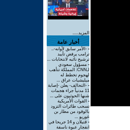
المزيد.....
أخبار عامة
-
-الأمر سابق لأوانه-..
ترامب يرفض تأييد
ترشيح نائبه لانتخابات ...
-
مسؤول سعودي
لـCNN: المملكة تتأهب
لهجوم تخطط له
ميليشيات عراق ...
-
-التحالف- يعلن -إصابة
11 مدنياً جراء هجمات
شنها الحوثيون على ...
-
القوات الأمريكية
تسحب طائرات التزود
بالوقود من مطار بن
غوريو ...
-
قتيلان و 14 جريحا في
انفجار عبوة ناسفة