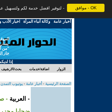
موافق - OK
لتوفير افضل خدمة لكم ولتسهيل عملي
أخبار عامة
-
وكالة أنباء المرأة
-
اخبار الأدب و
الموقع
يسارية
"من أج
حاز ال
إذا لديك
الزوار
اضافة/خدمات
بحث/الارشيف
الصفحة الرئيسية
-
أخبار عامة
-
يوتيوب التمدن
- العربية
- ص
ضحايا مجزرة