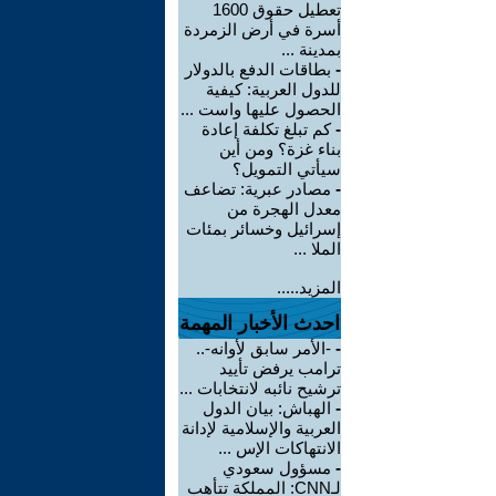
تعطيل حقوق 1600
أسرة في أرض الزمردة
بمدينة ...
-
بطاقات الدفع بالدولار
للدول العربية: كيفية
الحصول عليها واست ...
-
كم تبلغ تكلفة إعادة
بناء غزة؟ ومن أين
سيأتي التمويل؟
-
مصادر عبرية: تضاعف
معدل الهجرة من
إسرائيل وخسائر بمئات
الملا ...
المزيد.....
احدث الأخبار المهمة
-
-الأمر سابق لأوانه-..
ترامب يرفض تأييد
ترشيح نائبه لانتخابات ...
-
الهباش: بيان الدول
العربية والإسلامية لإدانة
الانتهاكات الإس ...
-
مسؤول سعودي
لـCNN: المملكة تتأهب