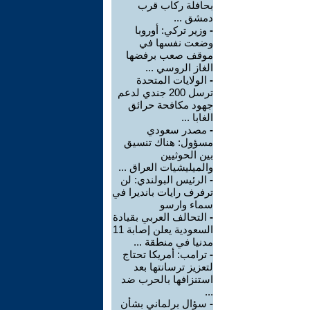
بحافلة ركاب قرب
دمشق ...
-
وزير تركي: أوروبا
وضعت نفسها في
موقف صعب برفضها
الغاز الروسي ...
-
الولايات المتحدة
ترسل 200 جندي لدعم
جهود مكافحة حرائق
الغابا ...
-
مصدر سعودي
مسؤول: هناك تنسيق
بين الحوثيين
والميليشيات العراق ...
-
الرئيس البولندي: لن
ترفرف رايات بانديرا في
سماء وارسو
-
التحالف العربي بقيادة
السعودية يعلن إصابة 11
مدنيا في منطقة ...
-
ترامب: أمريكا تحتاج
لتعزيز ترسانتها بعد
استنزافها بالحرب ضد
...
-
سؤال برلماني بشأن