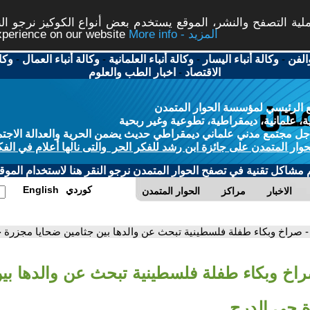
ة التصفح والنشر، الموقع يستخدم بعض أنواع الكوكيز نرجو النق
More info - المزيد
experience on our website
الفن
-
وكالة أنباء اليسار
-
وكالة أنباء العلمانية
-
وكالة أنباء العمال
-
وكا
الاقتصاد
-
اخبار الطب والعلوم
 الرئيسي لمؤسسة الحوار المتمدن
، علمانية، ديمقراطية، تطوعية وغير ربحية
ل مجتمع مدني علماني ديمقراطي حديث يضمن الحرية والعدالة الاجتم
حوار المتمدن على جائزة ابن رشد للفكر الحر والتى نالها أعلام في الفك
م مشاكل تقنية في تصفح الحوار المتمدن نرجو النقر هنا لاستخدام الموقع
كوردي
English
الاخبار
مراكز
الحوار المتمدن
- صراخ وبكاء طفلة فلسطينية تبحث عن والدها بين جثامين ضحايا مجزرة 
راخ وبكاء طفلة فلسطينية تبحث عن والدها بي
 حي الدرج