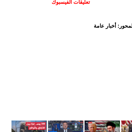
تعليقات الفيسبوك
محور: أخبار عامة