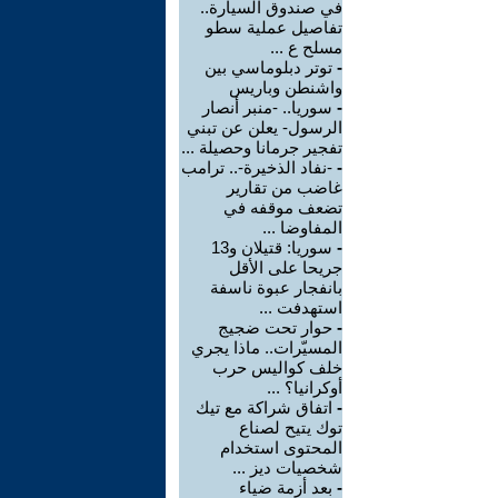
في صندوق السيارة..
تفاصيل عملية سطو
مسلح ع ...
-
توتر دبلوماسي بين
واشنطن وباريس
-
سوريا.. -منبر أنصار
الرسول- يعلن عن تبني
تفجير جرمانا وحصيلة ...
-
-نفاد الذخيرة-.. ترامب
غاضب من تقارير
تضعف موقفه في
المفاوضا ...
-
سوريا: قتيلان و13
جريحا على الأقل
بانفجار عبوة ناسفة
استهدفت ...
-
حوار تحت ضجيج
المسيّرات.. ماذا يجري
خلف كواليس حرب
أوكرانيا؟ ...
-
اتفاق شراكة مع تيك
توك يتيح لصناع
المحتوى استخدام
شخصيات ديز ...
-
بعد أزمة ضياء