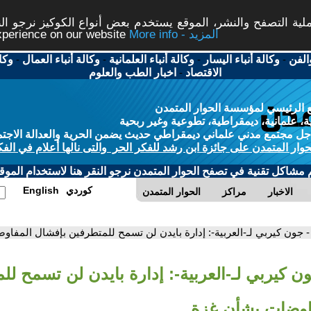
ة التصفح والنشر، الموقع يستخدم بعض أنواع الكوكيز نرجو النق
More info - المزيد
experience on our website
الفن
-
وكالة أنباء اليسار
-
وكالة أنباء العلمانية
-
وكالة أنباء العمال
-
وكا
الاقتصاد
-
اخبار الطب والعلوم
 الرئيسي لمؤسسة الحوار المتمدن
، علمانية، ديمقراطية، تطوعية وغير ربحية
ل مجتمع مدني علماني ديمقراطي حديث يضمن الحرية والعدالة الاجتم
حوار المتمدن على جائزة ابن رشد للفكر الحر والتى نالها أعلام في الفك
م مشاكل تقنية في تصفح الحوار المتمدن نرجو النقر هنا لاستخدام الموقع
كوردي
English
الاخبار
مراكز
الحوار المتمدن
- جون كيربي لـ-العربية-: إدارة بايدن لن تسمح للمتطرفين بإفشال المفا
ون كيربي لـ-العربية-: إدارة بايدن لن تسمح لل
اوضات بشأن غزة