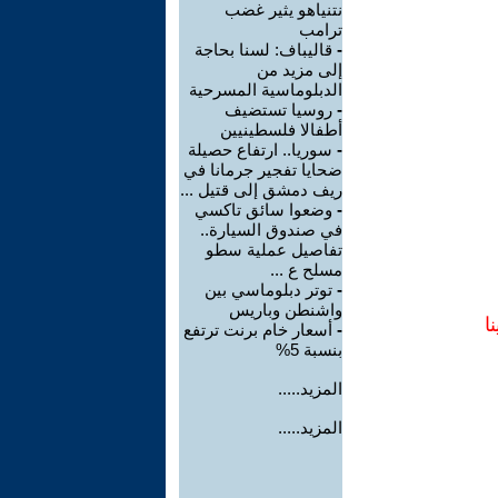
نتنياهو يثير غضب
ترامب
-
قاليباف: لسنا بحاجة
إلى مزيد من
الدبلوماسية المسرحية
-
روسيا تستضيف
أطفالا فلسطينيين
-
سوريا.. ارتفاع حصيلة
ضحايا تفجير جرمانا في
ريف دمشق إلى قتيل ...
-
وضعوا سائق تاكسي
في صندوق السيارة..
تفاصيل عملية سطو
مسلح ع ...
-
توتر دبلوماسي بين
واشنطن وباريس
ا
-
أسعار خام برنت ترتفع
بنسبة 5%
المزيد.....
المزيد.....