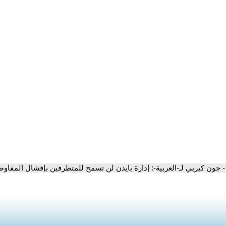
- جون كيربي لـ-العربية-: إدارة بايدن لن تسمح للمتطرفين بإفشال المفا