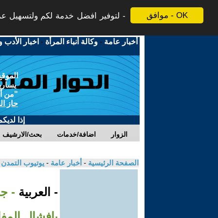
موافق - OK
لتوفير افضل خدمة لكم ولتسهيل عملي
أخبار عامة
-
وكالة أنباء المرأة
-
اخبار الأدب و
الموقع
يسارية
"من أج
حاز ال
إذا لديك
الزوار
اضافة/خدمات
بحث/الارشيف
الصفحة الرئيسية
-
أخبار عامة
-
يوتيوب التمدن
- العربية
- ج
بإفشال المف