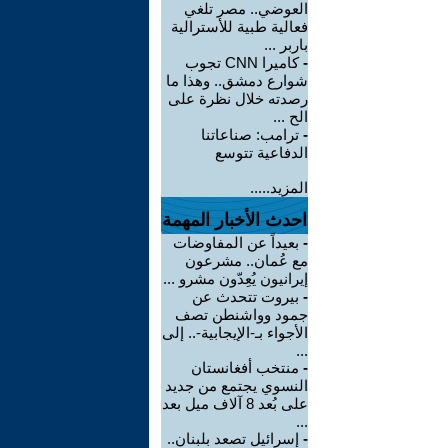
العوضي.. مصر تلغي
فعالية طبية للأسترالية
باربر ...
-
كاميرا CNN تجوب
شوارع دمشق.. وهذا ما
رصدته خلال نظرة على
الح ...
-
ترامب: صناعاتنا
الدفاعية تتوسع
المزيد.....
احدث الأخبار المهمة
-
بعيداً عن المفاوضات
مع عُمان.. مشرعون
إيرانيون يُعِدّون مشرو ...
-
بيروت تتحدث عن
جمود وواشنطن تصف
الأجواء بـ-الإيجابية-.. إلى
...
-
منتخب أفغانستان
النسوي يجتمع من جديد
على بُعد 8 آلاف ميل بعد
...
-
إسرائيل تصعد بلبنان..