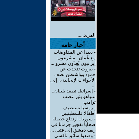
المزيد.....
أخبار عامة
-
بعيداً عن المفاوضات
مع عُمان.. مشرعون
إيرانيون يُعِدّون مشرو ...
-
بيروت تتحدث عن
جمود وواشنطن تصف
الأجواء بـ-الإيجابية-.. إلى
...
-
إسرائيل تصعد بلبنان..
نتنياهو يثير غضب
ترامب
-
روسيا تستضيف
أطفالا فلسطينيين
-
سوريا.. ارتفاع حصيلة
ضحايا تفجير جرمانا في
ريف دمشق إلى قتيل ...
-
وضعوا سائق تاكسي