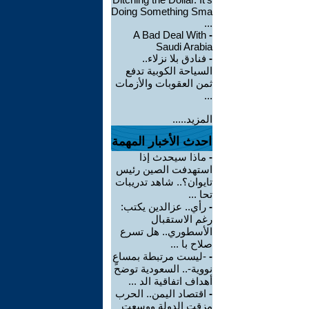
Doing Something Sma
...
A Bad Deal With
-
Saudi Arabia
-
فنادق بلا نزلاء..
السياحة الكوبية تدفع
ثمن العقوبات والأزمات
...
المزيد.....
احدث الأخبار المهمة
-
ماذا سيحدث إذا
استهدفت الصين رئيس
تايوان؟.. شاهد تدريبات
تحا ...
-
رأي.. عزالدين يكتب:
رغم الاستقبال
الأسطوري.. هل تسرع
صلاح با ...
-
-ليست مرتبطة بمساعٍ
نووية-.. السعودية توضح
أهداف اتفاقية الد ...
-
اقتصاد اليمن.. الحرب
مزقت الدولة ووسعت