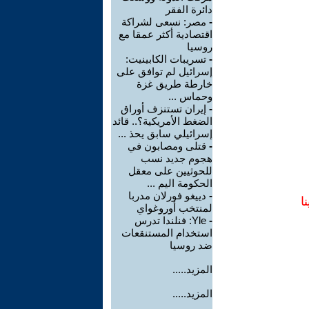
دائرة الفقر
-
مصر: نسعى لشراكة
اقتصادية أكثر عمقا مع
روسيا
-
تسريبات الكابينيت:
إسرائيل لم توافق على
خارطة طريق غزة
وحماس ...
-
إيران تستنزف أوراق
الضغط الأمريكية؟.. قائد
إسرائيلي سابق يحذ ...
-
قتلى ومصابون في
هجوم جديد نسب
للحوثيين على معقل
الحكومة اليم ...
-
دييغو فورلان مدربا
ا
لمنتخب أوروغواي
-
Yle: فنلندا تدرس
استخدام المستنقعات
ضد روسيا
المزيد.....
المزيد.....