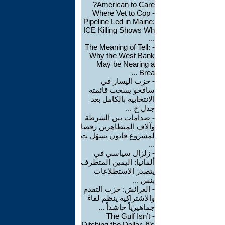
American to Care?
Where Vet to Cop
-
Pipeline Led in Maine:
ICE Killing Shows Wh
...
The Meaning of Tell:
-
Why the West Bank
May be Nearing a
Brea ...
-
حزب اليسار في
سافخو يسحب قائمته
الانتخابية بالكامل بعد
جدل ح ...
-
صدامات بين الشرطة
وآلاف المتظاهرين رفضا
لمشروع قانون يسهّل ت
...
-
زلزال سياسي في
ألمانيا: اليمين المتطرف
يتصدر الاستطلاعات
بنس ...
-
العرائش: حزب التقدم
والاشتراكية ينظم لقاءً
جماهيرياً حاشداً ...
The Gulf Isn’t
-
Ditching the Dollar. It’s