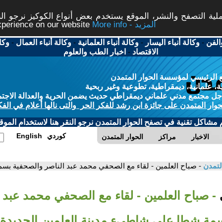
ة التصفح والنشر، الموقع يستخدم بعض أنواع الكوكيز نرجو النق
More info - المزيد
experience on our website
الفن
-
وكالة أنباء اليسار
-
وكالة أنباء العلمانية
-
وكالة أنباء العمال
-
وكا
الاقتصاد
-
اخبار الطب والعلوم
 الرئيسي لمؤسسة الحوار المتمدن
، علمانية، ديمقراطية، تطوعية وغير ربحية
ل مجتمع مدني علماني ديمقراطي حديث يضمن الحرية والعدالة الاجتم
حوار المتمدن على جائزة ابن رشد للفكر الحر والتى نالها أعلام في الفك
م مشاكل تقنية في تصفح الحوار المتمدن نرجو النقر هنا لاستخدام الموقع
كوردي
English
الاخبار
مراكز
الحوار المتمدن
لتمدن
- صباح العلمين - لقاء مع الصحفي محمد عبد الناصر والصحفية بس
ي
- صباح العلمين - لقاء مع الصحفي محمد عبد ا
مة شطا على شاطيء مدينة العلمين الجديدة