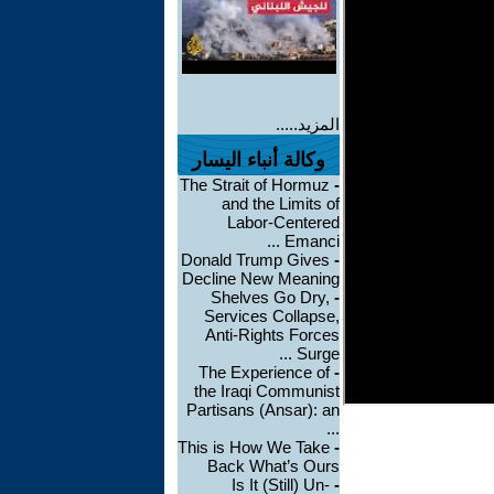
المزيد.....
وكالة أنباء اليسار
The Strait of Hormuz
-
and the Limits of
Labor-Centered
Emanci ...
Donald Trump Gives
-
Decline New Meaning
Shelves Go Dry,
-
Services Collapse,
Anti-Rights Forces
Surge ...
The Experience of
-
the Iraqi Communist
Partisans (Ansar): an
...
This is How We Take
-
Back What’s Ours
Is It (Still) Un-
-