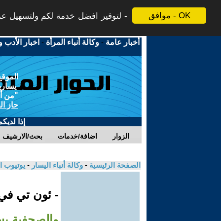
موافق - OK
لتوفير افضل خدمة لكم ولتسهيل عملي
أخبار عامة
-
وكالة أنباء المرأة
-
اخبار الأدب و
الموقع
يسارية
"من أج
حاز ال
إذا لديك
الزوار
اضافة/خدمات
بحث/الارشيف
الصفحة الرئيسية
-
وكالة أنباء اليسار
-
يوتيوب ا
- ئون تي ف
والصحفية بس