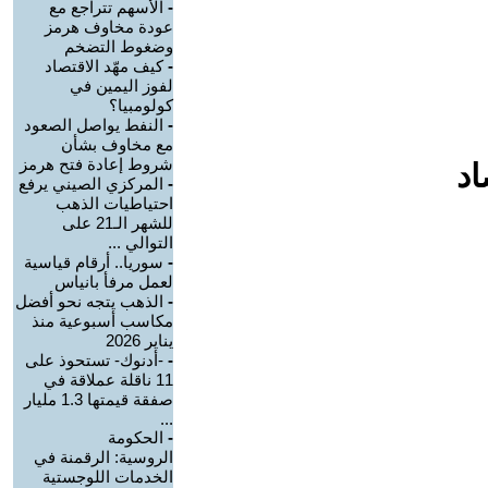
-
الأسهم تتراجع مع
عودة مخاوف هرمز
وضغوط التضخم
-
كيف مهّد الاقتصاد
لفوز اليمين في
كولومبيا؟
-
النفط يواصل الصعود
مع مخاوف بشأن
شروط إعادة فتح هرمز
اد
-
المركزي الصيني يرفع
احتياطيات الذهب
للشهر الـ21 على
التوالي ...
-
سوريا.. أرقام قياسية
لعمل مرفأ بانياس
-
الذهب يتجه نحو أفضل
مكاسب أسبوعية منذ
يناير 2026
-
-أدنوك- تستحوذ على
11 ناقلة عملاقة في
صفقة قيمتها 1.3 مليار
...
-
الحكومة
الروسية: الرقمنة في
الخدمات اللوجستية