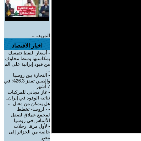
المزيد.....
اخبار الاقتصاد
-
أسعار النفط تتمسك
بمكاسبها وسط مخاوف
من قيود إيرانية على الم
...
-
التجارة بين روسيا
والصين تقفز 26.3% في
7 أشهر
-
غاز مجاني للمركبات
ثنائية الوقود في إيران..
هل يتمكن من معال ...
-
-ألروسا- تخطط
لمجمع عملاق لصقل
الألماس في روسيا
-
لأول مرة.. رحلات
خاصة من الجزائر إلى
مصر