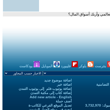
 العالمي وأربك أسواق المال؟
بنترست
بلوكر
فليبورد
الموبايل
بودكاست
اضافة موضوع جديد
التضامنية
اضافة خبر
إضافة يوتيوب-فلم إلى يوتيوب التمدن
إضافة كتاب إلى مكتبة التمدن
Add new article - English
أضف حملة
3,732,97
تعديل الموقع الفرعي للكاتب-ة
ابحث في موقع الحوار المتمدن