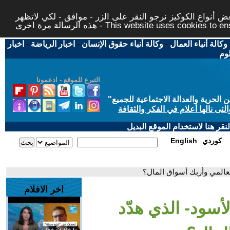
 أنواع الكوكيز نرجو النقر على الزر - موافق - لكي لاتظهر
This website uses cookies to ensure you ge
وكالة أنباء العمال
-
وكالة أنباء حقوق الإنسان
-
اخبار الرياضة
-
اخبار
لوم
التبرع للموقع - ادعمونا
حرية والعدالة الاجتماعية للجميع
"
تى نالها أعلام في الفكر والثقافة
قر هنا لاستخدام الموقع البديل
كوردي
English
 العالمي وأربك أسواق المال؟
اخر الافلام
لأسود- الذي هدّد