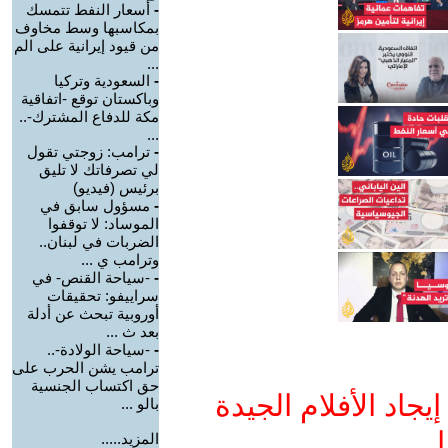
-
أسعار النفط تتمسك
بمكاسبها وسط مخاوف
من قيود إيرانية على الم
...
-
السعودية وتركيا
وباكستان توقع -اتفاقية
مكة للدفاع المشترك-..
...
-
ترامب: زوجتي تقول
لي تصرفاتك لا تليق
برئيس (فيديو)
-
مسؤول سابق في
الموساد: لا توقفوا
الضربات في لبنان..
وترامب ي ...
-
-سياحة القنص- في
سراييفو: تحقيقات
أوروبية تبحث عن أدلة
بعد ث ...
-
-سياحة الولادة-..
ترامب يشن الحرب على
حق اكتساب الجنسية
جاد الأفلام الجيدة
بالو ...
ا
المزيد.....