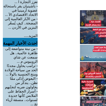
تعزز التجارة ا ...
-
باشينيان يقر باستحالة
عضوية أرمينيا في
الاتحاد الاقتصادي الأ ...
-
من الآبار العالمية إلى
المضخة.. كيف يُسعّر
البنزين في الأردن ...
المزيد.....
احدث الأخبار المهمة
-
من نبتة متواضعة إلى
ظاهرة عالمية.. هل
سمعت عن شاي
الروبيوس م ...
-
ترامب يحاول مجددًا
الحد من سياحة الولادة
ومنح الجنسية بالولا ...
-
البعوض أذكى ممّا
تظن.. يتذكّر من
يحاولون ضربه لتجنّبهم
-
أسرار الحفاظ على
الملابس كأنها جديدة
لسنوات.. منسقة أزياء
تج ...