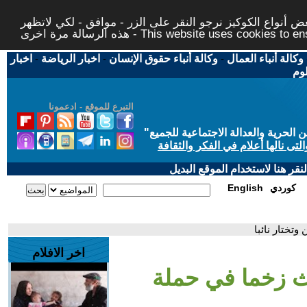
 أنواع الكوكيز نرجو النقر على الزر - موافق - لكي لاتظهر
This website uses cookies to ensure you ge
وكالة أنباء العمال
-
وكالة أنباء حقوق الإنسان
-
اخبار الرياضة
-
اخبار
لوم
التبرع للموقع - ادعمونا
حرية والعدالة الاجتماعية للجميع
"
تى نالها أعلام في الفكر والثقافة
قر هنا لاستخدام الموقع البديل
كوردي
English
تختار نائبا
اخر الافلام
عث زخما في حملة