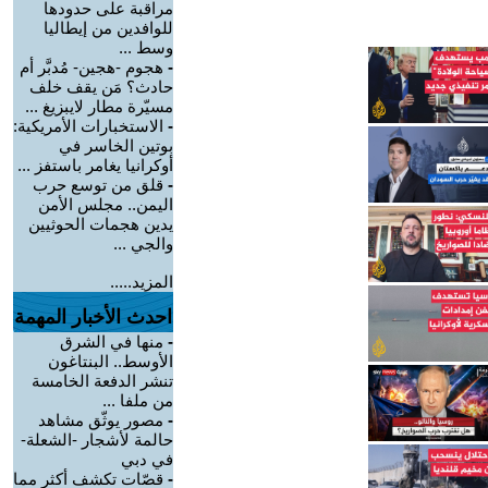
مراقبة على حدودها
للوافدين من إيطاليا
وسط ...
-
هجوم -هجين- مُدبَّر أم
حادث؟ مَن يقف خلف
مسيّرة مطار لايبزيغ ...
-
الاستخبارات الأمريكية:
بوتين الخاسر في
أوكرانيا يغامر باستفز ...
-
قلق من توسع حرب
اليمن.. مجلس الأمن
يدين هجمات الحوثيين
والجي ...
المزيد.....
احدث الأخبار المهمة
-
منها في الشرق
الأوسط.. البنتاغون
تنشر الدفعة الخامسة
من ملفا ...
-
مصور يوثّق مشاهد
حالمة لأشجار -الشعلة-
في دبي
-
قصّات تكشف أكثر مما