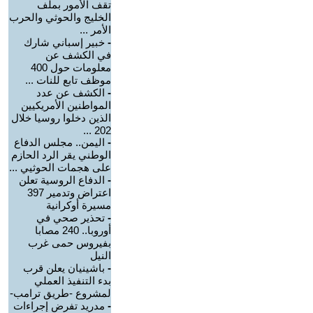
تقف الأمور بملف
الخليج والحوثي والحرب
الأمر ...
-
خبير إسباني شارك
في الكشف عن
معلومات حول 400
موظف تابع للنات ...
-
الكشف عن عدد
المواطنين الأمريكيين
الذين دخلوا روسيا خلال
202 ...
-
اليمن.. مجلس الدفاع
الوطني يقر الرد الحازم
على هجمات الحوثيي ...
-
الدفاع الروسية تعلن
اعتراض وتدمير 397
مسيرة أوكرانية
-
تحذير صحي في
أوروبا.. 240 مصابا
بفيروس حمى غرب
النيل
-
باشينيان يعلن قرب
بدء التنفيذ العملي
لمشروع -طريق ترامب-
-
مدريد تفرض إجراءات