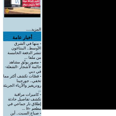
المزيد.....
أخبار عامة
-
منها في الشرق
الأوسط.. البنتاغون
تنشر الدفعة الخامسة
من ملفا ...
-
مصور يوثّق مشاهد
حالمة لأشجار -الشعلة-
في دبي
-
قصّات تكشف أكثر مما
تخفي.. جورجينا
رودريغيز والأزياء الجريئة
...
-
كاميرات مراقبة
تكشف تفاصيل حادثة
إطلاق نار جماعي في
مطعم -In ...
-
صباح السبت.. أين