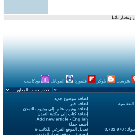
تختار نائبا
بنترست
بلوكر
فليبورد
الموبايل
بودكاست
اضافة موضوع جديد
التضامنية
اضافة خبر
إضافة يوتيوب-فلم إلى يوتيوب التمدن
إضافة كتاب إلى مكتبة التمدن
Add new article - English
أضف حملة
3,732,97
تعديل الموقع الفرعي للكاتب-ة
ابحث في موقع الحوار المتمدن