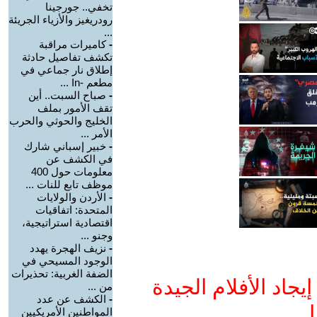
تخفي.. جورجينا
رودريغيز والأزياء الجريئة
...
-
كاميرات مراقبة
تكشف تفاصيل حادثة
إطلاق نار جماعي في
مطعم -In ...
-
صباح السبت.. أين
تقف الأمور بملف
الخليج والحوثي والحرب
الأمر ...
-
خبير إسباني شارك
في الكشف عن
معلومات حول 400
موظف تابع للنات ...
-
الأردن والولايات
المتحدة: اتفاقيات
اقتصادية استراتيجية،
وجنو ...
-
نزيف الهجرة يهدد
الوجود المسيحي في
الضفة الغربية: تحذيرات
جاد الأفلام الجيدة
من ...
-
الكشف عن عدد
ا
المواطنين الأمريكيين