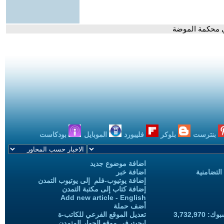
في محكمة الموضة
بنترست
بلوكر
فليبورد
الموبايل
بودكاست
اضافة موضوع جديد
التضامنية
اضافة خبر
إضافة يوتيوب-فلم إلى يوتيوب التمدن
إضافة كتاب إلى مكتبة التمدن
Add new article - English
أضف حملة
3,732,97
تعديل الموقع الفرعي للكاتب-ة
ابحث في موقع الحوار المتمدن