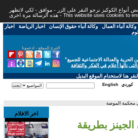
 أنواع الكوكيز نرجو النقر على الزر - موافق - لكي لاتظهر
This website uses cookies to ensure you ge
وكالة أنباء العمال
-
وكالة أنباء حقوق الإنسان
-
اخبار الرياضة
-
اخبار
لوم
التبرع للموقع - ادعمونا
حرية والعدالة الاجتماعية للجميع
"
تى نالها أعلام في الفكر والثقافة
قر هنا لاستخدام الموقع البديل
كوردي
English
في محكمة الموضة
اخر الافلام
 الجينز بطريقة