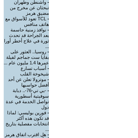
-
واشنطن وطهران
تبحثان عن مخرج من
مضيق هرمز
-
TCL تعود للأسواق مع
هاتف منافس
-
نوافذ زمنية حاسمة
بعد الجراحة قد تحدث
ثورة في علاج أخطر أورا
...
-
روسيا.. العثور على
بقايا ست جماجم لفيلة
عمرها 1.4 مليون عام ...
-
أسباب تسارع
شيخوخة القلب
-
موترولا تعلن عن أحد
أفضل حواسبها
-
-بي تي-76-.. دبابة
سوفيتية أسطورية
تواصل الخدمة في عدة
دول
-
فورين بوليسي: لماذا
قد تكون هذه أكثر
انتخابات مفصلية بتاريخ
...
-
هل اقترب اتفاق هرمز