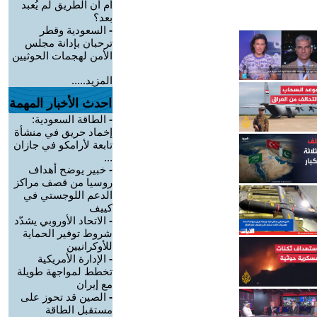
أم أن الطريق لم يُعبد
بعد؟
-
السعودية وقطر
ترحبان بإدانة مجلس
الأمن لهجمات الحوثيين
المزيد.....
احدث الأخبار المهمة
-
الطاقة السعودية:
إخماد حريق في منشأة
تابعة لأرامكو في جازان
...
-
خبير يوضح أهداف
روسيا من قصف مراكز
الدعم اللوجستي في
كييف
-
الاتحاد الأوروبي يشدّد
شروط توفير الحماية
للأوكرانيين
-
الإدارة الأمريكية
تخطط لمواجهة طويلة
مع إيران
-
الصين قد تحوز على
مستقبل الطاقة