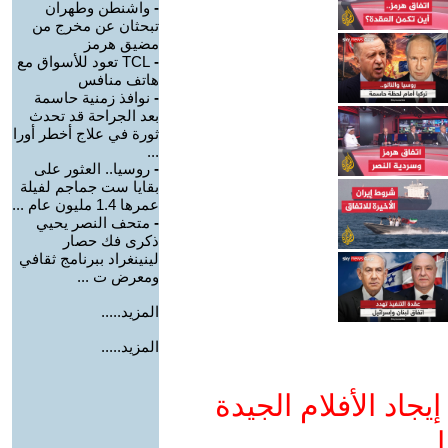
-
واشنطن وطهران
تبحثان عن مخرج من
مضيق هرمز
-
TCL تعود للأسواق مع
هاتف منافس
-
نوافذ زمنية حاسمة
بعد الجراحة قد تحدث
ثورة في علاج أخطر أورا
...
-
روسيا.. العثور على
بقايا ست جماجم لفيلة
عمرها 1.4 مليون عام ...
-
متحف النصر يحيي
ذكرى فك حصار
لينينغراد ببرنامج ثقافي
ومعرض ت ...
المزيد.....
المزيد.....
جاد الأفلام الجيدة
ا