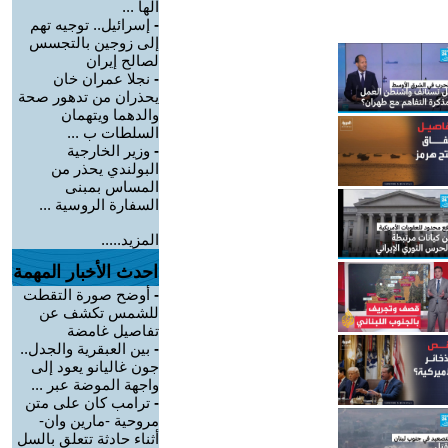
الها ...
-
إسرائيل.. توجيه تهم
إلى زوجين بالتجسس
لصالح إيران
-
نجلا عمران خان
يحذران من تدهور صحة
والدهما ويتهمان
السلطات ب ...
-
وزير الخارجية
البولندي يحذر من
المساس بمبنى
السفارة الروسية ...
المزيد.....
احدث الأخبار المهمة
-
أوضح صورة التقطت
للشمس تكشف عن
تفاصيل غامضة
-
بين العبقرية والجدل..
جون غاليانو يعود إلى
واجهة الموضة عبر ...
-
ترامب كان على متن
مروحية -مارين وان-
أثناء حادثة تتعلق بالسل