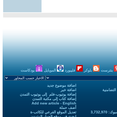
بنترست
بلوكر
فليبورد
الموبايل
بودكاست
اضافة موضوع جديد
التضامنية
اضافة خبر
إضافة يوتيوب-فلم إلى يوتيوب التمدن
إضافة كتاب إلى مكتبة التمدن
Add new article - English
أضف حملة
3,732,97
تعديل الموقع الفرعي للكاتب-ة
ابحث في موقع الحوار المتمدن