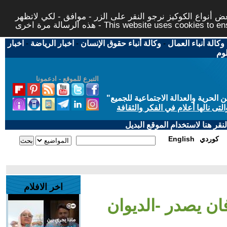
 أنواع الكوكيز نرجو النقر على الزر - موافق - لكي لاتظهر
This website uses cookies to ensure you ge
وكالة أنباء العمال
-
وكالة أنباء حقوق الإنسان
-
اخبار الرياضة
-
اخبار
لوم
التبرع للموقع - ادعمونا
حرية والعدالة الاجتماعية للجميع
"
تى نالها أعلام في الفكر والثقافة
قر هنا لاستخدام الموقع البديل
كوردي
English
اخر الافلام
ان يصدر -الديوان