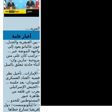
المزيد.....
أخبار عامة
-
بين العبقرية والجدل..
جون غاليانو يعود إلى
واجهة الموضة عبر ...
-
ترامب كان على متن
مروحية -مارين وان-
أثناء حادثة تتعلق بالسل
...
-
الإمارات.. تأجيل نظر
قضية -العتاد العسكري
للسودان- بعد جلسة ...
-
الجيش الإسرائيلي
يعرب عن قلقه من
ظاهرة عبور
المستوطنين للحدو ...
-
-ذا إيكونوميست-: دول
إفريقيا تسارع خطاها