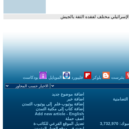
 الإسرائيلي مختلف لفقده الثقة بالجيش
بنترست
بلوكر
فليبورد
الموبايل
بودكاست
اضافة موضوع جديد
التضامنية
اضافة خبر
إضافة يوتيوب-فلم إلى يوتيوب التمدن
إضافة كتاب إلى مكتبة التمدن
Add new article - English
أضف حملة
3,732,97
تعديل الموقع الفرعي للكاتب-ة
ابحث في موقع الحوار المتمدن