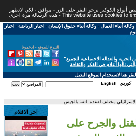
 أنواع الكوكيز نرجو النقر على الزر - موافق - لكي لاتظهر
This website uses cookies to ensure you ge
وكالة أنباء العمال
-
وكالة أنباء حقوق الإنسان
-
اخبار الرياضة
-
اخبار
لوم
التبرع للموقع - ادعمونا
حرية والعدالة الاجتماعية للجميع
"
تى نالها أعلام في الفكر والثقافة
قر هنا لاستخدام الموقع البديل
كوردي
English
 الإسرائيلي مختلف لفقده الثقة بالجيش
اخر الافلام
القتل والجرح على