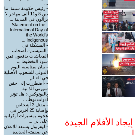
...
-
رئيس حكومة سبتة: ما
بين 8 و11 ألف مهاجر لا
يزالون في المدينة ...
Statement on the
-
International Day of
the World’s
Indigenous ...
-
المشكلة في
-السيستم-: أصحاب
المعاشات يدفعون ثمن
سوء التخطيط ...
-
بيان بمناسبة اليوم
الدولي للشعوب الأصلية
في العالم
-
-اضطررت إلى حقن
سيرتي الذاتية
بالبوتوكس-: هل تؤثر
أدوات توظ ...
-
مقتل 3 أشخاص
وإصابة 25 آخرين في
هجوم بمسيرات أوكرانية
جاد الأفلام الجيدة
على بي ...
-
ليفربول يستعد للإعلان
ا
عن صفقته الجديدة