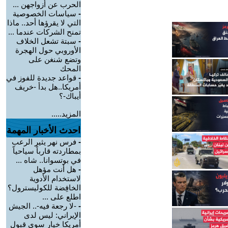
الحرب عن أزواجهن ...
-
سياسات الخصوصية
التي لا يقرؤها أحد.. ماذا
تمنح الشركات عندما ...
-
سبتة تشعل الخلاف
الأوروبي حول الهجرة
وتضع شنغن على
المحك
-
قواعد جديدة للفوز في
أمريكا..هل بدأ -خريف
أيباك-؟
المزيد.....
احدث الأخبار المهمة
-
فرس نهر يثير الرعب
بمطاردته قارباً سياحياً
في بوتسوانا.. شاه ...
-
هل أنت مؤهل
لاستخدام الأدوية
الخافِضة للكوليسترول؟
اطلع على ...
-
-لا رجعة فيه-.. الجيش
الإيراني: ليس لدى
أمريكا خيار سوى قبول