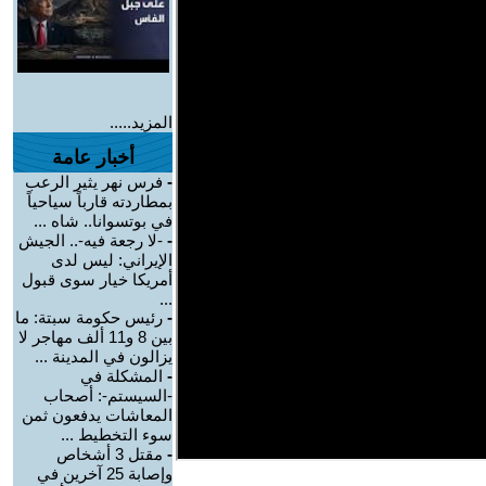
المزيد.....
أخبار عامة
-
فرس نهر يثير الرعب
بمطاردته قارباً سياحياً
في بوتسوانا.. شاه ...
-
-لا رجعة فيه-.. الجيش
الإيراني: ليس لدى
أمريكا خيار سوى قبول
...
-
رئيس حكومة سبتة: ما
بين 8 و11 ألف مهاجر لا
يزالون في المدينة ...
-
المشكلة في
-السيستم-: أصحاب
المعاشات يدفعون ثمن
سوء التخطيط ...
-
مقتل 3 أشخاص
وإصابة 25 آخرين في