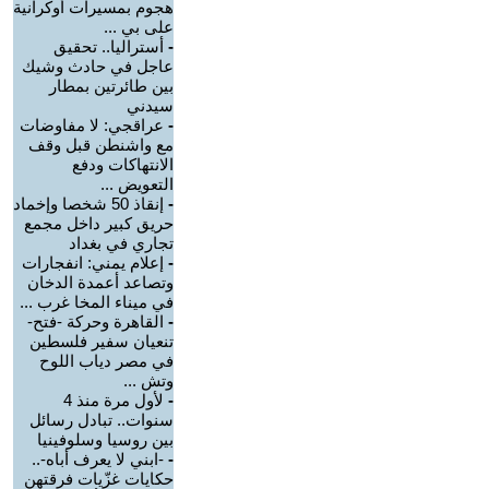
هجوم بمسيرات أوكرانية
على بي ...
-
أستراليا.. تحقيق
عاجل في حادث وشيك
بين طائرتين بمطار
سيدني
-
عراقجي: لا مفاوضات
مع واشنطن قبل وقف
الانتهاكات ودفع
التعويض ...
-
إنقاذ 50 شخصا وإخماد
حريق كبير داخل مجمع
تجاري في بغداد
-
إعلام يمني: انفجارات
وتصاعد أعمدة الدخان
في ميناء المخا غرب ...
-
القاهرة وحركة -فتح-
تنعيان سفير فلسطين
في مصر دياب اللوح
وتش ...
-
لأول مرة منذ 4
سنوات.. تبادل رسائل
بين روسيا وسلوفينيا
-
-ابني لا يعرف أباه-..
حكايات غزّيات فرقتهن