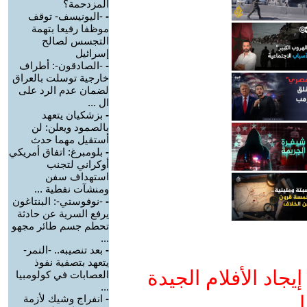
المزدحمة؟
-
-اليونيسف- توقف
موظفا رفيعا بتهمة
التجسس لصالح
إسرائيل
-
-الصادقون-: أطراف
خارجية توسلت بالعراق
لضمان عدم الرد على
ال ...
-
بزشكيان يتعهد
بالصمود ويعلن: لن
أستقيل مهما حدث
-
بلومبرغ: اتفاق أمريكي
أوكراني لتجنب
استهداف سفن
ومنشآت نفطية ...
-
-نوفوستي-: البنتاغون
يرفع السرية عن حادثة
تحطم جسم طائر مجهو
...
-
بعد تنصيبه.. -النمر-
يتعهد بتصفية نفوذ
جاد الأفلام الجيدة
العصابات في كولومبيا
...
ا
-
انفراج وشيك لأزمة