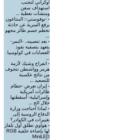
أوكراني لتجنب
استهداف سفن
ومنشآت نفطية ...
-
-نوفوستي-: البنتاغون
يرفع السرية عن حادثة
تحطم جسم طائر مجهو
...
-
بعد تنصيبه.. -النمر-
يتعهد بتصفية نفوذ
العصابات في كولومبيا
...
-
انفراج وشيك لأزمة
هرمز وواشنطن تتخوف
من نتائج عكسية
للتصعيد ...
-
إيران تعرض -حطام
طائرات أمريكية
وإسرائيلية- أسقطتها
خلال الح ...
-
لماذا احتاجت وزارة
الدفاع الروسية إلى
تغييرات في الكوادر؟
-
هواوي تطلق أول تلفاز
لها بإضاءة خلفية RGB
MiniLED