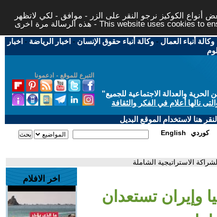
 أنواع الكوكيز نرجو النقر على الزر - موافق - لكي لاتظهر
This website uses cookies to ensure you ge
وكالة أنباء العمال
-
وكالة أنباء حقوق الإنسان
-
اخبار الرياضة
-
اخبار
لوم
التبرع للموقع - ادعمونا
حرية والعدالة الاجتماعية للجميع
"
تى نالها أعلام في الفكر والثقافة
قر هنا لاستخدام الموقع البديل
كوردي
English
شراكة الاستراتيجية الشاملة
اخر الافلام
ا وإيران تستعدان