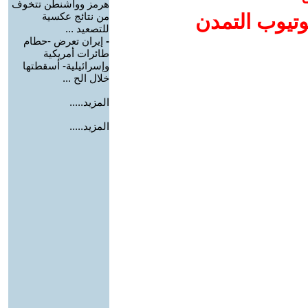
هرمز وواشنطن تتخوف
وتيوب التمدن
من نتائج عكسية
للتصعيد ...
-
إيران تعرض -حطام
طائرات أمريكية
وإسرائيلية- أسقطتها
خلال الح ...
المزيد.....
المزيد.....