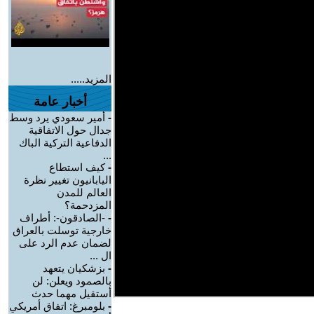
المزيد.....
أخبار عامة
-
أمير سعودي يرد وسط
جدال حول الاتفاقية
الدفاعية التركية الباك
...
-
كيف استطاع
اليابانيون تغيير نظرة
العالم للمدن
المزدحمة؟
-
-الصادقون-: أطراف
خارجية توسلت بالعراق
لضمان عدم الرد على
ال ...
-
بزشكيان يتعهد
بالصمود ويعلن: لن
أستقيل مهما حدث
-
بلومبرغ: اتفاق أمريكي