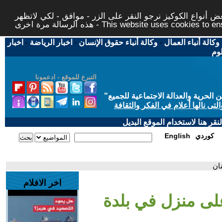
 أنواع الكوكيز نرجو النقر على الزر - موافق - لكي لاتظهر
This website uses cookies to ensure you ge
وكالة أنباء العمال
-
وكالة أنباء حقوق الإنسان
-
اخبار الرياضة
-
اخبار
لوم
التبرع للموقع - ادعمونا
حرية والعدالة الاجتماعية للجميع
"
تى نالها أعلام في الفكر والثقافة
قر هنا لاستخدام الموقع البديل
كوردي
English
ان
اخر الافلام
 على منزل في بلدة