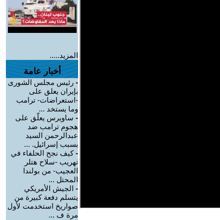
المزيد.....
أخبار عامة
-
رئيس مجلس الشورى
بإيران يعلق على
-استعراضات- ترامب
وما يستخد ...
-
ساويرس يعلّق على
هجوم ترامب ضد
عبدالرحمن السيد
بسبب إسرائيل. ...
-
كيف نجح الحلفاء في
تهريب -سلاح هتلر
العجيب- من بولندا
المحتل ...
-
الجيش الأمريكي
يتسلم دفعة كبيرة من
صواريخ استخدمت لأول
مرة ف ...