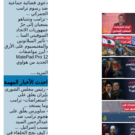
دعوى قضائية جماعية
ضد رسوم ترامب
الجمركي ...
-
ترامب ونتنياهو
يسعيان إلى جرّ
جمهوريات الاتحاد
السوفيتي السا ...
-
تأثير الميلاتونين
والمغنيسيوم على الأرق
-
أبرز مواصفات
MatePad Pro 12
الجديد من هواوي
المزيد.....
احدث الأخبار المهمة
-
رئيس مجلس الشورى
بإيران يعلق على
-استعراضات- ترامب
وما يستخد ...
-
ساويرس يعلّق على
هجوم ترامب ضد
عبدالرحمن السيد
بسبب إسرائيل. ...
-
كيف نجح الحلفاء في