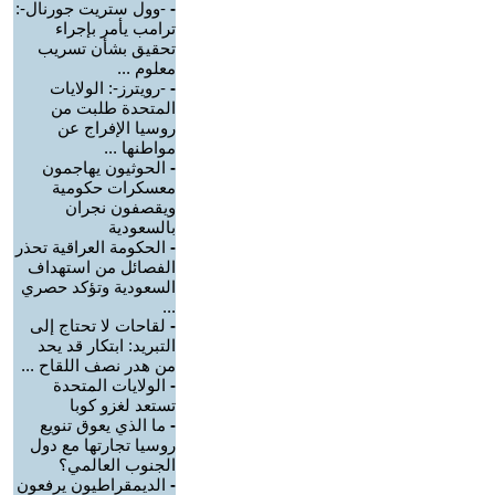
-
-وول ستريت جورنال-:
ترامب يأمر بإجراء
تحقيق بشأن تسريب
معلوم ...
-
-رويترز-: الولايات
المتحدة طلبت من
روسيا الإفراج عن
مواطنها ...
-
الحوثيون يهاجمون
معسكرات حكومية
ويقصفون نجران
بالسعودية
-
الحكومة العراقية تحذر
الفصائل من استهداف
السعودية وتؤكد حصري
...
-
لقاحات لا تحتاج إلى
التبريد: ابتكار قد يحد
من هدر نصف اللقاح ...
-
الولايات المتحدة
تستعد لغزو كوبا
-
ما الذي يعوق تنويع
روسيا تجارتها مع دول
الجنوب العالمي؟
-
الديمقراطيون يرفعون