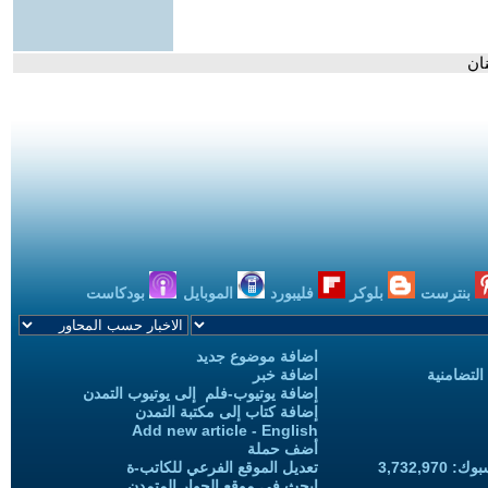
ان
بنترست
بلوكر
فليبورد
الموبايل
بودكاست
اضافة موضوع جديد
التضامنية
اضافة خبر
إضافة يوتيوب-فلم إلى يوتيوب التمدن
إضافة كتاب إلى مكتبة التمدن
Add new article - English
أضف حملة
3,732,97
تعديل الموقع الفرعي للكاتب-ة
ابحث في موقع الحوار المتمدن