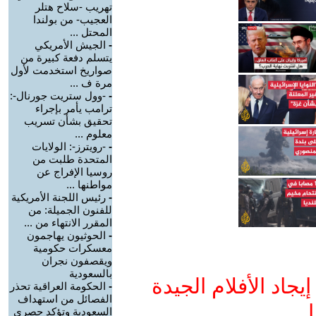
تهريب -سلاح هتلر
العجيب- من بولندا
المحتل ...
-
الجيش الأمريكي
يتسلم دفعة كبيرة من
صواريخ استخدمت لأول
مرة ف ...
-
-وول ستريت جورنال-:
ترامب يأمر بإجراء
تحقيق بشأن تسريب
معلوم ...
-
-رويترز-: الولايات
المتحدة طلبت من
روسيا الإفراج عن
مواطنها ...
-
رئيس اللجنة الأمريكية
للفنون الجميلة: من
المقرر الانتهاء من ...
-
الحوثيون يهاجمون
معسكرات حكومية
ويقصفون نجران
بالسعودية
جاد الأفلام الجيدة
-
الحكومة العراقية تحذر
الفصائل من استهداف
ا
السعودية وتؤكد حصري