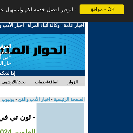
موافق - OK
لتوفير افضل خدمة لكم ولتسهيل عملي
أخبار عامة
-
وكالة أنباء المرأة
-
اخبار الأدب و
الموقع
يسارية
"من أج
حاز ال
إذا لديك
الزوار
اضافة/خدمات
بحث/الارشيف
الصفحة الرئيسية
-
اخبار الأدب والفن
-
يوتيوب 
- ئون تي ف
العلمين 2024