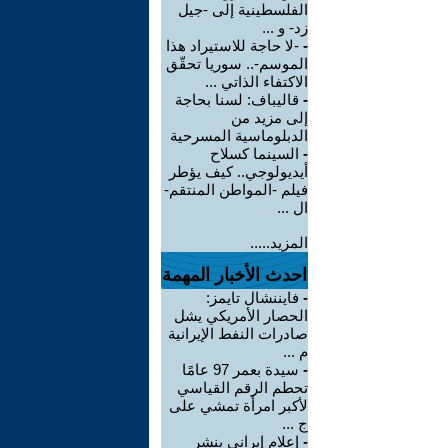
الفلسطينية إلى -جيل
زد- و ...
-
-لا حاجة للاستيراد هذا
الموسم-.. سوريا تحقّق
الاكتفاء الذاتي ...
-
قاليباف: لسنا بحاجة
إلى مزيد من
الدبلوماسية المسرحية
-
السينما كسلاح
أيديولوجي.. كيف يؤطر
فيلم -المواطن المنتقم-
ال ...
المزيد.....
احدث الأخبار المهمة
-
فايننشال تايمز:
الحصار الأمريكي يشل
صادرات النفط الإيرانية
م ...
-
سيدة بعمر 97 عامًا
تحطم الرقم القياسي
لأكبر امرأة تمشي على
ج ...
-
إعلام إيراني ينشر