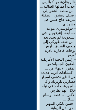
«الروقان» من كواليس
أحدث أعمالها الغنائية ...
-
من منصة الشعر إلى
رصيف دمشق.. الطفلة
شريفة حاج حسن في
مشهد ي ...
-
-نوفوستي-: موعد
مسابقة -إنترفيجن- في
السعودية لم يحدد بعد
-
من شقة غوركي إلى
متحف الشرق.. أربع
لوحات قاجارية نادرة
تُعرض ...
-
رئيس اللجنة الأمريكية
للفنون الجميلة: من
المقرر الانتهاء من ...
-
اكتشافات أثرية جديدة
في ألتاي تكشف أسرار
حضارتي بازيريك وأفا ...
-
لم يرغب أحد في نيله
خلال عهد بطرس
الأكبر.. ما قصة -وسام
السك ...
-
حسن بايكر: المؤثر
الذي نقل الرواية