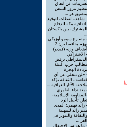
تسريبات عن اتفاق
تنظيم مرور السفن
بمضيق هر ...
-
شاهد.. لقطات لتوقيع
-اتفاقية مكة للدفاع
المشترك- بين باكستان
...
-
مصارع سومو أوزبكي
يهزم منافسا يزن 3
أضعاف وزنه (فيديو)
-
الاشتراكي
الديمقراطي يرفض
مطالب حزب البيئة
بزيادة الهجرة
-
«لن نتخلى عن أي
قطعة».. الثقافة تؤكد
ا
ملاحقة الآثار العراقية ...
-
بعد نداء العامري..
-المقاومة الإسلامية-
تعلن تأجيل الرد
-
رائد فهمي: المدى
منبر رائد للمهنية
والثقافة والتنوير في
العر ...
-
ما هو سر الاحتفال