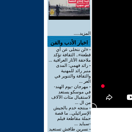
المزيد.....
اخبار الأدب والفن
-
«لن نتخلى عن أي
قطعة».. الثقافة تؤكد
ملاحقة الآثار العراقية ...
-
رائد فهمي: المدى
منبر رائد للمهنية
والثقافة والتنوير في
العر ...
-
مهرجان -يوم الهند-
في موسكو يستعد
لاستقبال مئات الآلاف
من ال ...
-
منتجه خدم بالجيش
الإسرائيلي.. ما قصة
حملة مقاطعة فيلم
-سبايد ...
-
نسرين طافش تستعيد