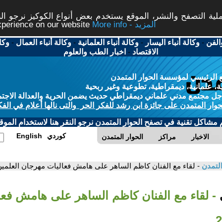
ة التصفح والنشر، الموقع يستخدم بعض أنواع الكوكيز نرجو النق
More info - المزيد
experience on our website
الفن
-
وكالة أنباء اليسار
-
وكالة أنباء العلمانية
-
وكالة أنباء العمال
-
وكا
الاقتصاد
-
اخبار الطب والعلوم
 الرئيسي لمؤسسة الحوار المتمدن
، علمانية، ديمقراطية، تطوعية وغير ربحية
ل مجتمع مدني علماني ديمقراطي حديث يضمن الحرية والعدالة الاجتم
حوار المتمدن على جائزة ابن رشد للفكر الحر والتى نالها أعلام في الفك
م مشاكل تقنية في تصفح الحوار المتمدن نرجو النقر هنا لاستخدام الموقع
كوردي
English
الاخبار
مراكز
الحوار المتمدن
التمدن
- لقاء مع الفنان كاظم الساهر على هامش فعاليات مهرجان العلمين 024
ي
- لقاء مع الفنان كاظم الساهر على هامش فع