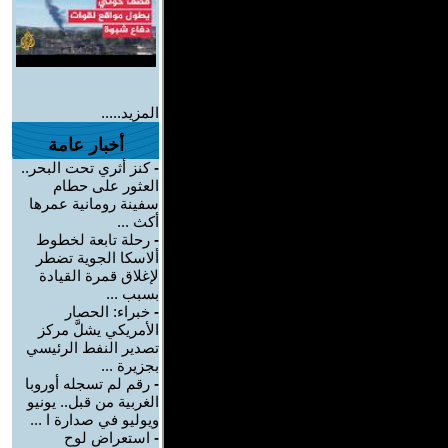
المزيد.....
أخبار عامة
-
كنز أثري تحت البحر..
العثور على حطام
سفينة رومانية عمرها
أكث ...
-
رحلة تابعة لخطوط
ألاسكا الجوية تضطر
لإغلاق قمرة القيادة
بسبب ...
-
خبراء: الحصار
الأمريكي يشلَّ مركز
تصدير النفط الرئيسي
بجزيرة ...
-
رقم لم تسجله أوروبا
الغربية من قبل.. يونيو
ويوليو في صدارة ا ...
-
استعراض لوح