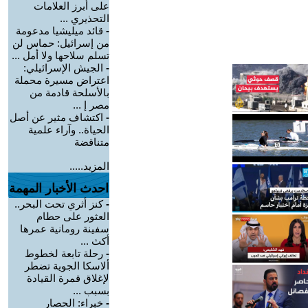
على أبرز العلامات
التحذيري ...
-
قائد ميليشيا مدعومة
من إسرائيل: حماس لن
تسلم سلاحها ولا أمل ...
-
الجيش الإسرائيلي:
اعتراض مسيرة محملة
بالأسلحة قادمة من
مصر إ ...
-
اكتشاف مثير عن أصل
الحياة.. وآراء علمية
متناقضة
المزيد.....
احدث الأخبار المهمة
-
كنز أثري تحت البحر..
العثور على حطام
سفينة رومانية عمرها
أكث ...
-
رحلة تابعة لخطوط
ألاسكا الجوية تضطر
لإغلاق قمرة القيادة
بسبب ...
-
خبراء: الحصار