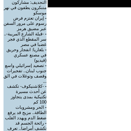
التجديف: مشاركون
متنكرون يطفون في نهر
موسكو
-
إيران تعتزم فرض
رسوم على مرور السفن
عبر مضيق هرمز
-
-قبلة الشارع المريبة-..
سر المقطع الذي فجر
غضبا في مصر
-
بلغاريا: انفجار وحريق
في مصنع عسكري
(فيديو)
-
تصعيد إسرائيلي واسع
جنوب لبنان.. تفجيرات
وقصف وتوغلات في الق
...
-
-كلاشنيكوف- تكشف
عن أحدث مسيرة
تكتيكية بمدى يتجاوز
100 كم
-
الحر ومشروبات
الطاقة.. مزيج قد يرفع
ضغط الدم ويهدد القلب
-
رائحة الجسم قد
تكشف أمراضا.. تعرف