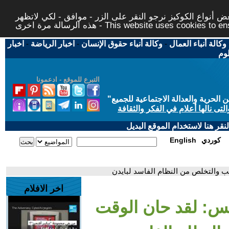
 أنواع الكوكيز نرجو النقر على الزر - موافق - لكي لاتظهر
This website uses cookies to ensure you ge
وكالة أنباء العمال
-
وكالة أنباء حقوق الإنسان
-
اخبار الرياضة
-
اخبار
لوم
التبرع للموقع - ادعمونا
حرية والعدالة الاجتماعية للجميع
"
تى نالها أعلام في الفكر والثقافة
قر هنا لاستخدام الموقع البديل
كوردي
English
ب والتخلص من النظام الفاسد لبايدن
اخر الافلام
س: لقد حان الوقت