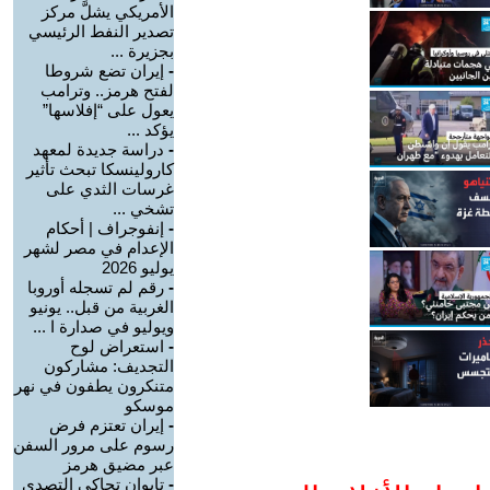
الأمريكي يشلَّ مركز
تصدير النفط الرئيسي
بجزيرة ...
-
إيران تضع شروطا
لفتح هرمز.. وترامب
يعول على “إفلاسها”
يؤكد ...
-
دراسة جديدة لمعهد
كارولينسكا تبحث تأثير
غرسات الثدي على
تشخي ...
-
إنفوجراف | أحكام
الإعدام في مصر لشهر
يوليو 2026
-
رقم لم تسجله أوروبا
الغربية من قبل.. يونيو
ويوليو في صدارة ا ...
-
استعراض لوح
التجديف: مشاركون
متنكرون يطفون في نهر
موسكو
-
إيران تعتزم فرض
رسوم على مرور السفن
عبر مضيق هرمز
-
تايوان تحاكي التصدي