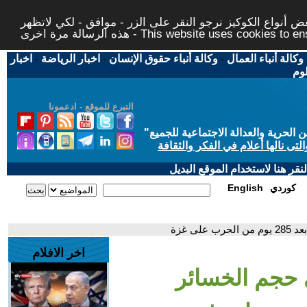
 أنواع الكوكيز نرجو النقر على الزر - موافق - لكي لاتظهر
This website uses cookies to ensure you ge
وكالة أنباء العمال
-
وكالة أنباء حقوق الإنسان
-
اخبار الرياضة
-
اخبار
لوم
التبرع للموقع - ادعمونا
حرية والعدالة الاجتماعية للجميع
"
تى نالها أعلام في الفكر والثقافة
قر هنا لاستخدام الموقع البديل
كوردي
English
ى غزة
اخر الافلام
ى حجم الخسائر