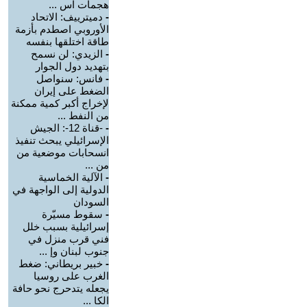
هجمات اس ...
-
دميترييف: الاتحاد
الأوروبي اصطدم بأزمة
طاقة اختلقها بنفسه
-
الزيدي: لن نسمح
بتهديد دول الجوار
-
فانس: سنواصل
الضغط على إيران
لإخراج أكبر كمية ممكنة
من النفط ...
-
-قناة 12-: الجيش
الإسرائيلي يبحث تنفيذ
انسحابات موضعية من
من ...
-
الآلية الخماسية
الدولية إلى الواجهة في
السودان
-
سقوط مسيّرة
إسرائيلية بسبب خلل
فني قرب منزل في
جنوب لبنان وإ ...
-
خبير بريطاني: ضغط
الغرب على روسيا
يجعله يتدحرج نحو حافة
الكا ...