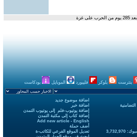
ى غزة
بنترست
بلوكر
فليبورد
الموبايل
بودكاست
اضافة موضوع جديد
التضامنية
اضافة خبر
إضافة يوتيوب-فلم إلى يوتيوب التمدن
إضافة كتاب إلى مكتبة التمدن
Add new article - English
أضف حملة
3,732,97
تعديل الموقع الفرعي للكاتب-ة
ابحث في موقع الحوار المتمدن