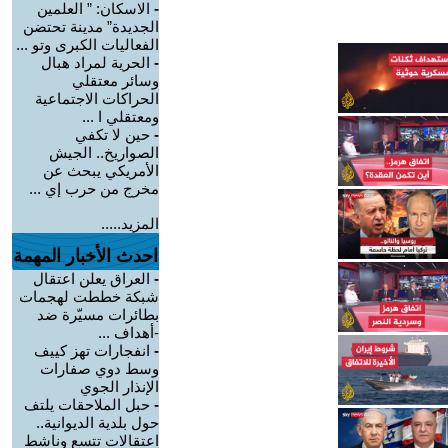
-
الاسكان: ” العلمين
الجديدة” مدينة تحتضن
الفعاليات الكبرى وتو ...
-
الحرية لمراد هبال
وسائر معتقلي
الحراكات الاجتماعية
ومعتقلي ا ...
-
حين لا تكفي
الصواريخ.. الجيش
الأمريكي يبحث عن
مخرج من حرب إي ...
المزيد.....
احدث الأخبار المهمة
-
العراق يعلن اعتقال
شبكة خططت لهجمات
بطائرات مسيّرة ضد
-أهداف ...
-
انفجارات تهز كييف
وسط دوي صفارات
الإنذار الجوي
-
حبل الملاحقات يلتف
حول بلدية الديوانية..
اعتقالات تتسع وناشط