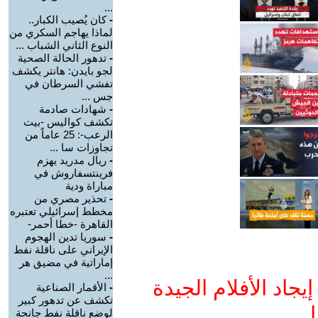
...
-
كان يُصيب الكبار..
لماذا يهاجم السكري من
النوع الثاني الشباب ...
-
تدهور الحالة الصحية
لجو بايدن: هانتر يكشف
تفشي السرطان في
جس ...
-
شهادات صادمة
تكشف كواليس -بيت
الرعب-: 25 عاماً من
تجاوزات سا ...
-
ريال مدريد يهزم
فرينتسفاروش في
مباراة ودية
-
تحذير مصري من
مخطط إسرائيلي تعتبره
القاهرة -خطا أحمر-
-
سوريا تدين الهجوم
الإيراني على ناقلة نفط
إماراتية في مضيق هر
...
جاد الأفلام الجيدة
-
الأقمار الصناعية
تكشف عن تدهور كبير
ا
لوضع ناقلة نفط جانحة