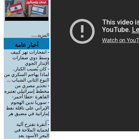
المزيد.....
أخبار عامة
-
انفجارات تهز كييف
وسط دوي صفارات
الإنذار الجوي
-
كان يُصيب الكبار..
لماذا يهاجم السكري من
النوع الثاني الشباب ...
-
تحذير مصري من
مخطط إسرائيلي تعتبره
القاهرة -خطا أحمر-
-
سوريا تدين الهجوم
الإيراني على ناقلة نفط
إماراتية في مضيق هر
...
-
أنقرة تقترح آلية
لحماية الملاحة في
البحر الأسود بعد