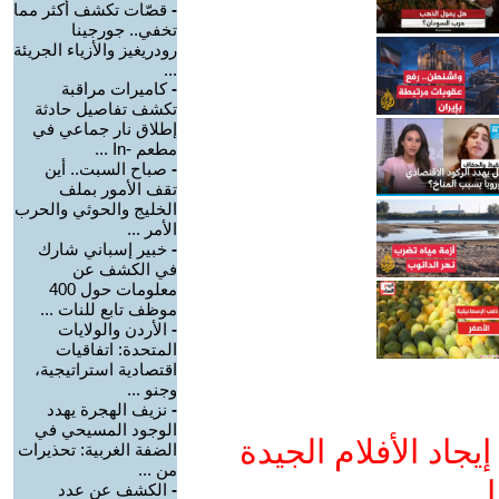
-
قصّات تكشف أكثر مما
تخفي.. جورجينا
رودريغيز والأزياء الجريئة
...
-
كاميرات مراقبة
تكشف تفاصيل حادثة
إطلاق نار جماعي في
مطعم -In ...
-
صباح السبت.. أين
تقف الأمور بملف
الخليج والحوثي والحرب
الأمر ...
-
خبير إسباني شارك
في الكشف عن
معلومات حول 400
موظف تابع للنات ...
-
الأردن والولايات
المتحدة: اتفاقيات
اقتصادية استراتيجية،
وجنو ...
-
نزيف الهجرة يهدد
الوجود المسيحي في
جاد الأفلام الجيدة
الضفة الغربية: تحذيرات
من ...
ا
-
الكشف عن عدد