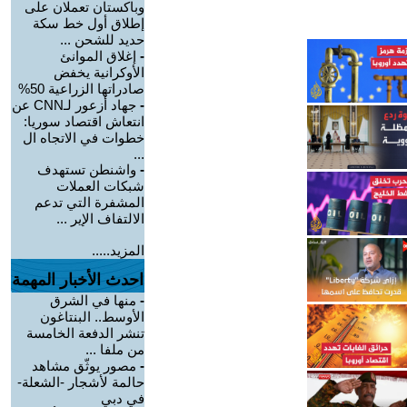
وباكستان تعملان على
إطلاق أول خط سكة
حديد للشحن ...
-
إغلاق الموانئ
الأوكرانية يخفض
صادراتها الزراعية 50%
-
جهاد أزعور لـCNN عن
انتعاش اقتصاد سوريا:
خطوات في الاتجاه ال
...
-
واشنطن تستهدف
شبكات العملات
المشفرة التي تدعم
الالتفاف الإير ...
المزيد.....
احدث الأخبار المهمة
-
منها في الشرق
الأوسط.. البنتاغون
تنشر الدفعة الخامسة
من ملفا ...
-
مصور يوثّق مشاهد
حالمة لأشجار -الشعلة-
في دبي