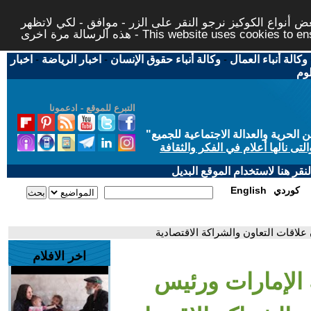
 أنواع الكوكيز نرجو النقر على الزر - موافق - لكي لاتظهر
This website uses cookies to ensure you ge
وكالة أنباء العمال
-
وكالة أنباء حقوق الإنسان
-
اخبار الرياضة
-
اخبار
لوم
التبرع للموقع - ادعمونا
حرية والعدالة الاجتماعية للجميع
"
تى نالها أعلام في الفكر والثقافة
قر هنا لاستخدام الموقع البديل
كوردي
English
علاقات التعاون والشراكة الاقتصادية
اخر الافلام
 الإمارات ورئيس