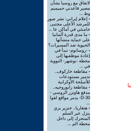
لاتفاق مع روسيا بشأن
مصير قاعدتي حميميم
وط ...
-
إعلام إيراني: نشر صور
للمرشد الأعلى مجتبى
خامنئي في أماكن عا ...
-
ما مدى قدرة ألمانيا
على حماية منشآتها
الحيوية ضد المسيرات؟
-
-روساتوم- تبدأ في
إعادة موظفيها إلى
محطة -بوشهر- النووية
في ...
-
مقاطعة خاركوف..
تدمير مستودعات
للأسلحة الأوكرانية
ا
-
مقاطعة زابوروجيه..
مدفع هاوتزر الروسي -
D-30- يدمر مواقع لقوا
...
-
هنغاريا.. خنزير بري
ينزل عبر السلم
المتحرك إلى داخل
محطة الم ...