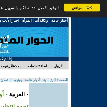
موافق - OK
لتوفير افضل خدمة لكم ولتسهيل عملي
أخبار عامة
-
وكالة أنباء المرأة
-
اخبار الأدب و
الموقع
يسارية
"من أج
حاز ال
إذا لديك
الزوار
اضافة/خدمات
بحث/الارشيف
الصفحة الرئيسية
-
أخبار عامة
-
يوتيوب التمدن
- العربية
- أ
تجمع انتخابي 