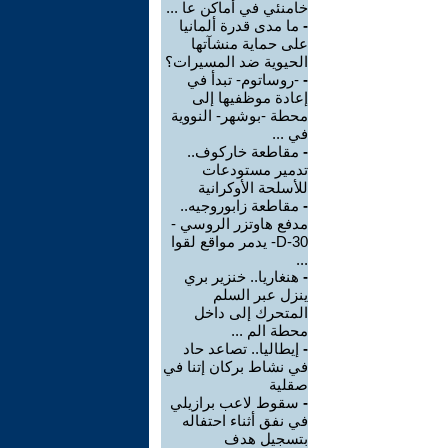
خامنئي في أماكن عا ...
-
ما مدى قدرة ألمانيا
على حماية منشآتها
الحيوية ضد المسيرات؟
-
-روساتوم- تبدأ في
إعادة موظفيها إلى
محطة -بوشهر- النووية
في ...
-
مقاطعة خاركوف..
تدمير مستودعات
للأسلحة الأوكرانية
-
مقاطعة زابوروجيه..
مدفع هاوتزر الروسي -
D-30- يدمر مواقع لقوا
...
-
هنغاريا.. خنزير بري
ينزل عبر السلم
المتحرك إلى داخل
محطة الم ...
-
إيطاليا.. تصاعد حاد
في نشاط بركان إتنا في
صقلية
-
سقوط لاعب برازيلي
في نفق أثناء احتفاله
بتسجيل هدف