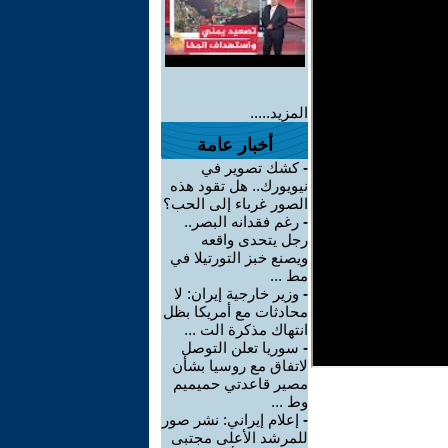
المزيد.....
أخبار عامة
-
كشك تصوير في
نيويورك.. هل تقود هذه
الصور غرباء إلى الحب؟
-
رغم فقدانه البصر..
رجل يتحدى واقعه
ويصنع خبز التورتيلا في
مط ...
-
وزير خارجية إيران: لا
محادثات مع أمريكا بظل
انتهاك مذكرة الت ...
-
سوريا تعلن التوصل
لاتفاق مع روسيا بشأن
مصير قاعدتي حميميم
وط ...
-
إعلام إيراني: نشر صور
للمرشد الأعلى مجتبى