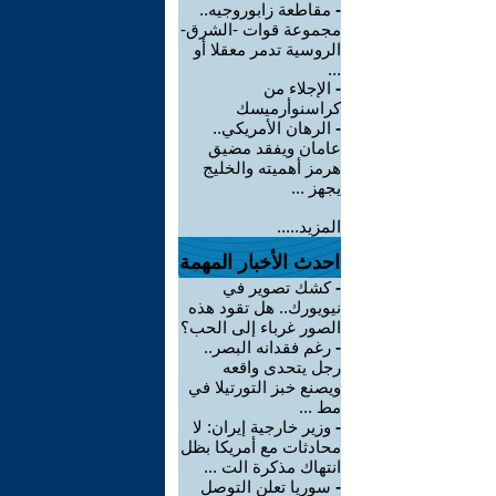
-
مقاطعة زابوروجيه..
مجموعة قوات -الشرق-
الروسية تدمر معقلا أو
...
-
الإجلاء من
كراسنوأرميسك
-
الرهان الأمريكي..
عامان ويفقد مضيق
هرمز أهميته والخليج
يجهز ...
المزيد.....
احدث الأخبار المهمة
-
كشك تصوير في
نيويورك.. هل تقود هذه
الصور غرباء إلى الحب؟
-
رغم فقدانه البصر..
رجل يتحدى واقعه
ويصنع خبز التورتيلا في
مط ...
-
وزير خارجية إيران: لا
محادثات مع أمريكا بظل
انتهاك مذكرة الت ...
-
سوريا تعلن التوصل