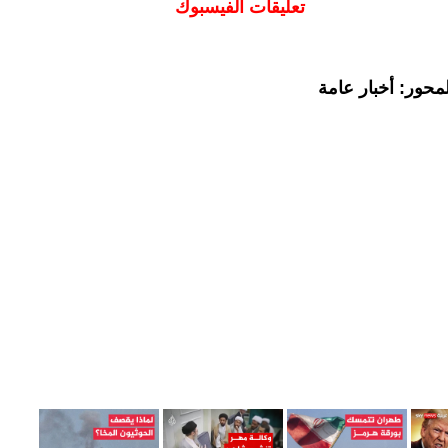
تعليقات الفيسبوك
محور: أخبار عامة