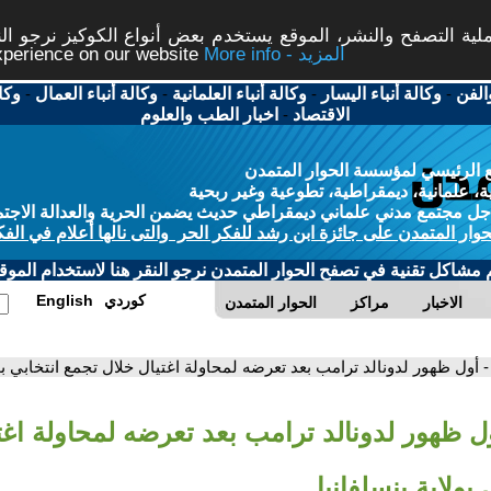
ة التصفح والنشر، الموقع يستخدم بعض أنواع الكوكيز نرجو النق
More info - المزيد
experience on our website
الفن
-
وكالة أنباء اليسار
-
وكالة أنباء العلمانية
-
وكالة أنباء العمال
-
وكا
الاقتصاد
-
اخبار الطب والعلوم
 الرئيسي لمؤسسة الحوار المتمدن
، علمانية، ديمقراطية، تطوعية وغير ربحية
ل مجتمع مدني علماني ديمقراطي حديث يضمن الحرية والعدالة الاجتم
حوار المتمدن على جائزة ابن رشد للفكر الحر والتى نالها أعلام في الفك
م مشاكل تقنية في تصفح الحوار المتمدن نرجو النقر هنا لاستخدام الموقع
كوردي
English
الاخبار
مراكز
الحوار المتمدن
- أول ظهور لدونالد ترامب بعد تعرضه لمحاولة اغتيال خلال تجمع انتخابي بول
ول ظهور لدونالد ترامب بعد تعرضه لمحاولة اغت
بولاية بنسلفانيا