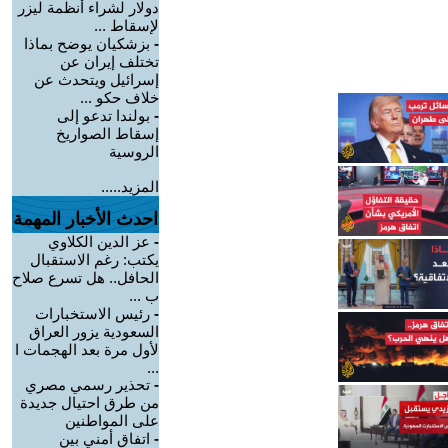
دولار لشراء أنظمة ليزر
لإسقاط ...
-
بزشكيان يوضح بماذا
تختلف إيران عن
إسرائيل ويتحدث عن
خلاف حكو ...
-
بولندا تدعو إلى
إسقاط الصواريخ
الروسية
المزيد.....
احدث الأخبار المهمة
-
عز الدين الكلاوي
يكتب: رغم الاستقبال
الحافل.. هل تسرع صلاح
ب ...
-
رئيس الاستخبارات
السعودية يزور العراق
لأول مرة بعد الهجمات ا
...
-
تحذير رسمي مصري
من طرق احتيال جديدة
على المواطنين
-
اتفاق أمني بين