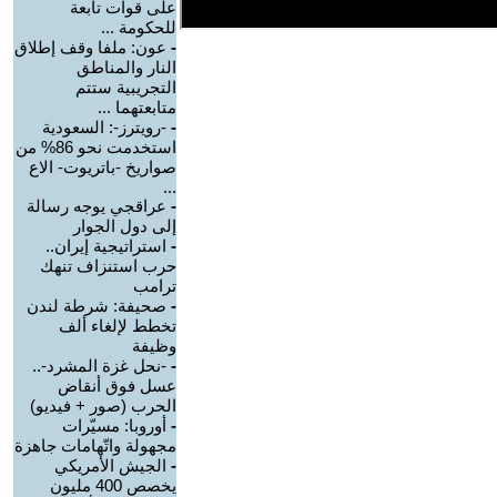
على قوات تابعة
للحكومة ...
-
عون: ملفا وقف إطلاق
النار والمناطق
التجريبية ستتم
متابعتهما ...
-
-رويترز-: السعودية
استخدمت نحو 86% من
صواريخ -باتريوت- الاع
...
-
عراقجي يوجه رسالة
إلى دول الجوار
-
استراتيجية إيران..
حرب استنزاف تنهك
ترامب
-
صحيفة: شرطة لندن
تخطط لإلغاء ألف
وظيفة
-
-نحل غزة المشرد-..
عسل فوق أنقاض
الحرب (صور + فيديو)
-
أوروبا: مسيّرات
مجهولة واتّهامات جاهزة
-
الجيش الأمريكي
يخصص 400 مليون