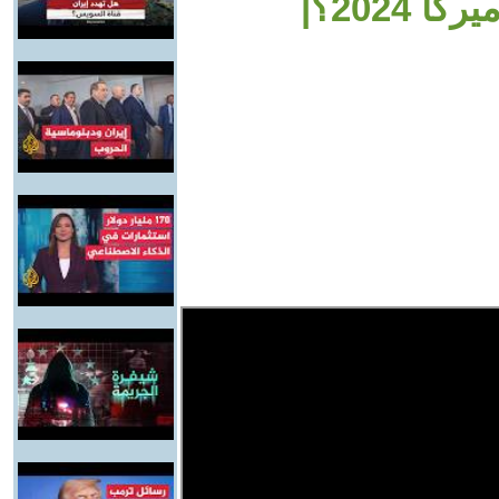
الظهور الأخير لميسي في كوبا أميركا 2024؟|