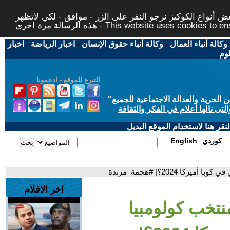
 أنواع الكوكيز نرجو النقر على الزر - موافق - لكي لاتظهر
This website uses cookies to ensure you ge
وكالة أنباء العمال
-
وكالة أنباء حقوق الإنسان
-
اخبار الرياضة
-
اخبار
لوم
التبرع للموقع - ادعمونا
حرية والعدالة الاجتماعية للجميع
"
تى نالها أعلام في الفكر والثقافة
قر هنا لاستخدام الموقع البديل
كوردي
English
 2024؟| #هجمة_مرتدة
اخر الافلام
نتخب كولومبيا