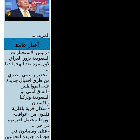
المزيد.....
أخبار عامة
-
رئيس الاستخبارات
السعودية يزور العراق
لأول مرة بعد الهجمات ا
...
-
تحذير رسمي مصري
من طرق احتيال جديدة
على المواطنين
-
اتفاق أمني بين
السعودية وتركيا
وباكستان
-
سكان قرية بلغارية
قلقون من -عواقب-
توريط محتمل لقريتهم
في حر ...
-
قتلى ومصابون في
هجمات جديدة للحوثيين