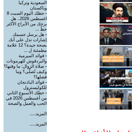
السعودية وتركيا
وباكستان
-
حظك اليوم السبت 8
اغسطس 2026.. هل
برجك من الأبراج الأكثر
حظً ...
-
هل يرسل جسمك
إشارات تدل على أنك
بصحة جيدة؟ 12 علامة
مطمئنة ل ...
-
فوائد الميرمية
والبردقوش للهرمونات
-
صلاة الزوال: ما وقتها؟
وكيف تُصلّى؟ وما
فضلها؟
-
فوائد الباذنجان
للكوليسترول
-
حظك الأسبوع الثاني
من أغسطس 2026 في
الحب والعمل والصحة
المزيد.....
المزيد.....