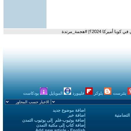
 2024؟| #هجمة_مرتدة
بنترست
بلوكر
فليبورد
الموبايل
بودكاست
اضافة موضوع جديد
التضامنية
اضافة خبر
إضافة يوتيوب-فلم إلى يوتيوب التمدن
إضافة كتاب إلى مكتبة التمدن
Add new article - English