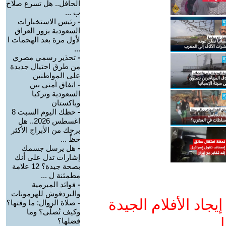
الحافل.. هل تسرع صلاح
ب ...
-
رئيس الاستخبارات
السعودية يزور العراق
لأول مرة بعد الهجمات ا
...
-
تحذير رسمي مصري
من طرق احتيال جديدة
على المواطنين
-
اتفاق أمني بين
السعودية وتركيا
وباكستان
-
حظك اليوم السبت 8
اغسطس 2026.. هل
برجك من الأبراج الأكثر
حظً ...
-
هل يرسل جسمك
إشارات تدل على أنك
بصحة جيدة؟ 12 علامة
مطمئنة ل ...
-
فوائد الميرمية
والبردقوش للهرمونات
جاد الأفلام الجيدة
-
صلاة الزوال: ما وقتها؟
وكيف تُصلّى؟ وما
ا
فضلها؟