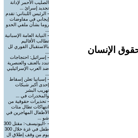
الصليب الأحمر لإدانة
تجديد إسرائ ...
-
الرئيس اللبناني: تقدم
إيجابي في مفاوضات
روما بشأن ملفي الحدو
...
-
النيابة العامة الإسبانية
تطالب الأقاليم
بالاستقبال الفوري لل
حقوق الإنسان
...
-
إسرائيل: احتجاجات
تندد بالعنف والعنصرية
ضد العرب الإسرائيليي
...
-
إسبانيا تعلن إسقاط
إحدى أكبر شبكات
تهريب البشر
والمخدرات في ...
-
تحذيرات حقوقية من
انتهاكات تطال مئات
الأطفال المهاجرين في
شو ...
-
-اليونيسف-: مقتل 300
طفل في غزة خلال 300
يوم من وقف إطلاق ال