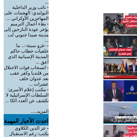
...
-
نائب وزير الداخلية
البولندي: الهجمات على
المهاجرين الأوكراني ...
-
بطء أعمال الترميم
يؤخر عودة النازحين إلى
مدينة صيدا جنوبي لب
...
-
-غزو سبتة-... ما
خلفيات خطاب حاكم
المدينة الإسبانية الذي
أعق ...
-
انسحاب قوات الاحتلال
من قلنديا وكفر عقب
بعد عدوان خلف
عشرات ...
-
مكتب إعلام الأسرى:
السلطات الإسرائيلية لا
تكشف عن العدد الكا ...
المزيد.....
احدث الأخبار المهمة
-
عز الدين الكلاوي
يكتب: رغم الاستقبال