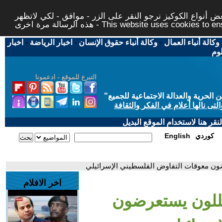
 أنواع الكوكيز نرجو النقر على الزر - موافق - لكي لاتظهر
This website uses cookies to ensure you ge
وكالة أنباء العمال
-
وكالة أنباء حقوق الإنسان
-
اخبار الرياضة
-
اخبار
لوم
التبرع للموقع - ادعمونا
حرية والعدالة الاجتماعية للجميع
"
تى نالها أعلام في الفكر والثقافة
قر هنا لاستخدام الموقع البديل
كوردي
English
رضون معوقات التفاوض الفلسطيني الإسرائيلي
اخر الافلام
محللون يستعرضون