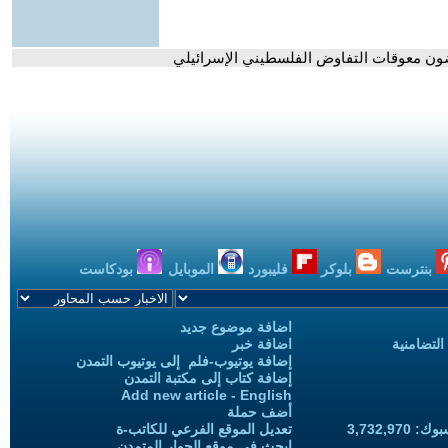
رضون معوقات التفاوض الفلسطيني الإسرائيلي
بنترست
بلوكر
فليبورد
الموبايل
بودكاست
اضافة موضوع جديد
التضامنية
اضافة خبر
إضافة يوتيوب-فلم إلى يوتيوب التمدن
إضافة كتاب إلى مكتبة التمدن
Add new article - English
أضف حملة
3,732,97
تعديل الموقع الفرعي للكاتب-ة
ابحث في موقع الحوار المتمدن