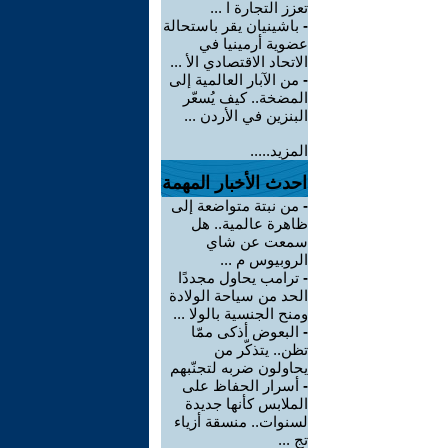
تعزز التجارة ا ...
-
باشينيان يقر باستحالة
عضوية أرمينيا في
الاتحاد الاقتصادي الأ ...
-
من الآبار العالمية إلى
المضخة.. كيف يُسعّر
البنزين في الأردن ...
المزيد.....
احدث الأخبار المهمة
-
من نبتة متواضعة إلى
ظاهرة عالمية.. هل
سمعت عن شاي
الروبيوس م ...
-
ترامب يحاول مجددًا
الحد من سياحة الولادة
ومنح الجنسية بالولا ...
-
البعوض أذكى ممّا
تظن.. يتذكّر من
يحاولون ضربه لتجنّبهم
-
أسرار الحفاظ على
الملابس كأنها جديدة
لسنوات.. منسقة أزياء
تج ...