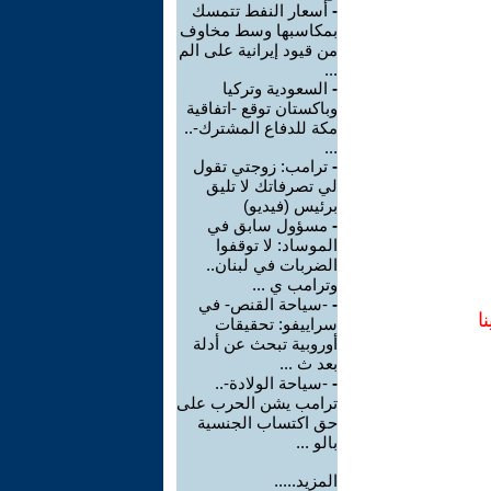
-
أسعار النفط تتمسك
بمكاسبها وسط مخاوف
من قيود إيرانية على الم
...
-
السعودية وتركيا
وباكستان توقع -اتفاقية
مكة للدفاع المشترك-..
...
-
ترامب: زوجتي تقول
لي تصرفاتك لا تليق
برئيس (فيديو)
-
مسؤول سابق في
الموساد: لا توقفوا
الضربات في لبنان..
وترامب ي ...
-
-سياحة القنص- في
ا
سراييفو: تحقيقات
أوروبية تبحث عن أدلة
بعد ث ...
-
-سياحة الولادة-..
ترامب يشن الحرب على
حق اكتساب الجنسية
بالو ...
المزيد.....