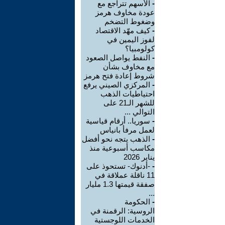
-
الأسهم تتراجع مع
عودة مخاوف هرمز
وضغوط التضخم
-
كيف مهّد الاقتصاد
لفوز اليمين في
كولومبيا؟
-
النفط يواصل الصعود
مع مخاوف بشأن
شروط إعادة فتح هرمز
-
المركزي الصيني يرفع
احتياطيات الذهب
للشهر الـ21 على
التوالي ...
-
سوريا.. أرقام قياسية
لعمل مرفأ بانياس
-
الذهب يتجه نحو أفضل
مكاسب أسبوعية منذ
يناير 2026
-
-أدنوك- تستحوذ على
11 ناقلة عملاقة في
صفقة قيمتها 1.3 مليار
...
-
الحكومة
الروسية: الرقمنة في
الخدمات اللوجستية