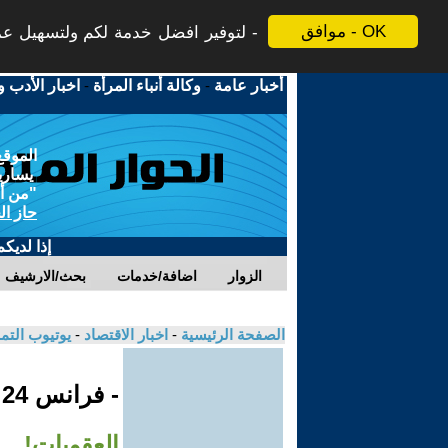
موافق - OK
لتوفير افضل خدمة لكم ولتسهيل عملي
أخبار عامة
-
وكالة أنباء المرأة
-
اخبار الأدب و
الموقع
يسارية
"من أج
حاز ال
إذا لديك
الزوار
اضافة/خدمات
بحث/الارشيف
الصفحة الرئيسية
-
اخبار الاقتصاد
-
يوتيوب الت
- فرانس 24
العقوبات!