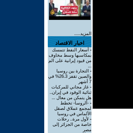
المزيد.....
اخبار الاقتصاد
-
أسعار النفط تتمسك
بمكاسبها وسط مخاوف
من قيود إيرانية على الم
...
-
التجارة بين روسيا
والصين تقفز 26.3% في
7 أشهر
-
غاز مجاني للمركبات
ثنائية الوقود في إيران..
هل يتمكن من معال ...
-
-ألروسا- تخطط
لمجمع عملاق لصقل
الألماس في روسيا
-
لأول مرة.. رحلات
خاصة من الجزائر إلى
مصر