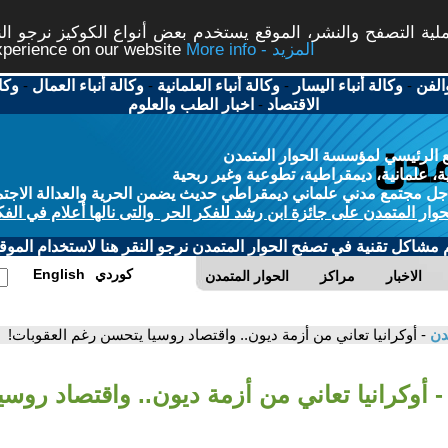
ة التصفح والنشر، الموقع يستخدم بعض أنواع الكوكيز نرجو النق
More info - المزيد
experience on our website
الفن
-
وكالة أنباء اليسار
-
وكالة أنباء العلمانية
-
وكالة أنباء العمال
-
وكا
الاقتصاد
-
اخبار الطب والعلوم
 الرئيسي لمؤسسة الحوار المتمدن
، علمانية، ديمقراطية، تطوعية وغير ربحية
ل مجتمع مدني علماني ديمقراطي حديث يضمن الحرية والعدالة الاجتم
حوار المتمدن على جائزة ابن رشد للفكر الحر والتى نالها أعلام في الفك
م مشاكل تقنية في تصفح الحوار المتمدن نرجو النقر هنا لاستخدام الموقع
كوردي
English
الاخبار
مراكز
الحوار المتمدن
مدن
- أوكرانيا تعاني من أزمة ديون.. واقتصاد روسيا يتحسن رغم العقوبات!
- أوكرانيا تعاني من أزمة ديون.. واقتصاد روس