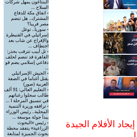
البنتاغون يمهل شركات
السلاح ...
-
اتفاق مكة للدفاع
المشترك.. هل تنضم
مصر قريبا؟
-
سوريا.. توغل
إسرائيلي في القنيطرة
والإفراج عن شاب بعد
اختطاف ...
-
تل أبيب تترقب بحذر:
القاهرة قد تنضم لحلف
دفاعي إسلامي يضم قو
...
-
الجيش الإسرائيلي
يقتل أغناما في الضفة
الغربية (صور)
-
التعليم العالي: 91 ألف
طالب سجلوا رغباتهم
في تنسيق المرحلة ا ...
-
ترافقه وزيرة التنمية
المحلية.. رئيس الوزراء
يبدأ جولة موسعة ...
جاد الأفلام الجيدة
-
رئيس «البحوث
الزراعية» يتفقد محطة
ا
بحوث الجميزة لمتابعة