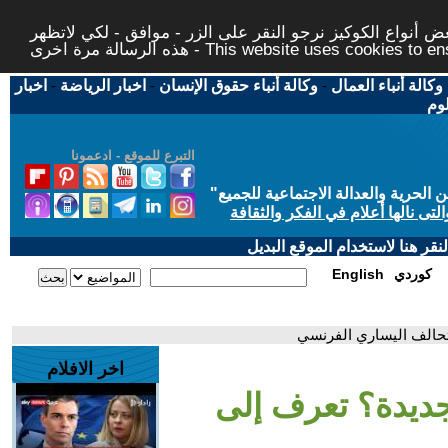
 أنواع الكوكيز نرجو النقر على الزر - موافق - لكي لاتظهر
This website uses cookies to ensure you ge
وكالة أنباء العمال
-
وكالة أنباء حقوق الإنسان
-
اخبار الرياضة
-
اخبار
لوم
التبرع للموقع - ادعمونا
حرية والعدالة الاجتماعية للجميع
"
تى نالها أعلام في الفكر والثقافة
قر هنا لاستخدام الموقع البديل
كوردي
English
لتحالف اليساري الفرنسي
اخر الافلام
لجديدة؟ تعرف إلى