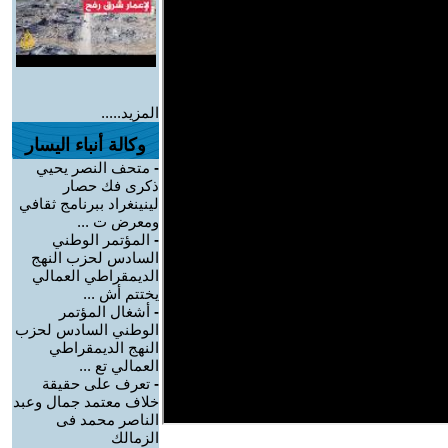
المزيد.....
وكالة أنباء اليسار
-
متحف النصر يحيي
ذكرى فك حصار
لينينغراد ببرنامج ثقافي
ومعرض ت ...
-
المؤتمر الوطني
السادس لحزب النهج
الديمقراطي العمالي
يختتم أش ...
-
أشغال المؤتمر
الوطني السادس لحزب
النهج الديمقراطي
العمالي تع ...
-
تعرف على حقيقة
خلاف معتمد جمال وعبد
الناصر محمد فى
الزمالك