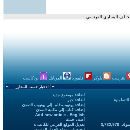
لتحالف اليساري الفرنسي
بنترست
بلوكر
فليبورد
الموبايل
بودكاست
اضافة موضوع جديد
التضامنية
اضافة خبر
إضافة يوتيوب-فلم إلى يوتيوب التمدن
إضافة كتاب إلى مكتبة التمدن
Add new article - English
أضف حملة
3,732,97
تعديل الموقع الفرعي للكاتب-ة
ابحث في موقع الحوار المتمدن