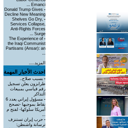
Emanci ...
Donald Trump Gives
-
Decline New Meaning
Shelves Go Dry,
-
Services Collapse,
Anti-Rights Forces
Surge ...
The Experience of
-
the Iraqi Communist
Partisans (Ansar): an
...
المزيد.....
احدث الأخبار المهمة
-
بسبب صلاح..
طرابزون يعلن تسجيل
رقم قياسي بمبيعات
التذاكر
-
مسؤول إيراني يعدد 6
نقاط بموجبها -تصحح
أمريكا سلوكها- لفتح م
...
-
حرب إيران تستنزف
ترسانة واشنطن: